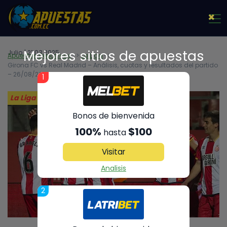
×
Mejores sitios de apuestas
Julio | 21.03.2025
Apuestas Deportivas
La Liga
Girona FC vs Real Madrid – Análisis, cuotas y resultados del partido
– 26/08/2018
1
La Liga
Bonos de bienvenida
100%
$100
hasta
Visitar
Analisis
2