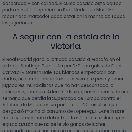
descarado y con calidad. El curso pasado este equipo
pudo con el todopoderoso Real Madrid en Montilivi,
repetir ese marcador debe estar en la mente de todos
los jugadores.
A seguir con la estela de la
victoria.
El Real Madrid ganó la jornada pasada al Getafe en el
estadio Santiago Bernabéu por 2-0 con goles de Dani
Carvajal y Gareth Bale. Los blancos empezaron con
dudas, un cambio de entrenador siempre pesa y tener
jugadores mundialistas que no han descansado lo
suficiente, también. Además de eso, hacía menos de una
semana que perdía la Supercopa de Europa contra el
Atlético de Madrid en un partido de 120 minutos que
desgastó mucho al conjunto de Lopetegui. Gareth Bale
fue la voz cantante del cotejo frente a los azulones, un
equipo azulón que no se le vio ganas de luchar,
pensando quizás que esa no era su liga y no iban a correr