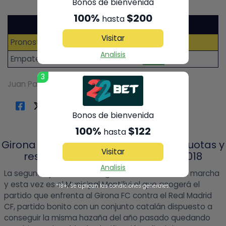
Bonos de bienvenida
100%
$200
hasta
Girona FC vs Real Madrid
Visitar
Pronostico
Odd
Analisis
Empate
5.25
3
Juan Partal
|
agosto 21, 2018
Bonos de bienvenida
100%
$122
hasta
Girona FC vs Real Madrid – Análisis, cuotas y
Visitar
resultados del partido – 26/08/2018
Analisis
La segunda jornada de LaLiga Santander está en marcha
y esta vez es el Municipal Montilivi el que acogerá el
*18+; Se aplican las condiciones generales.
partido que enfrenta al Girona FC contra el Real Madrid
CF, partido bonito con un conjunto catalán dispuesto a
conseguir la misma hazaña del año pasado quedando