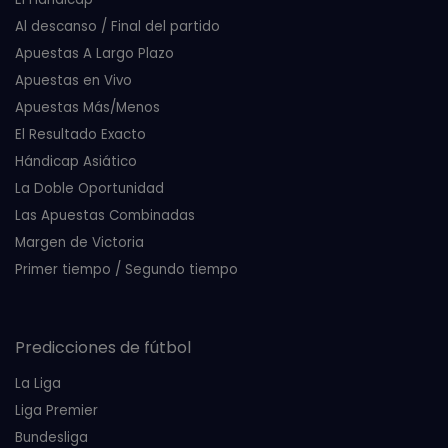
Al descanso / Final del partido
Apuestas A Largo Plazo
Apuestas en Vivo
Apuestas Más/Menos
El Resultado Exacto
Hándicap Asiático
La Doble Oportunidad
Las Apuestas Combinadas
Margen de Victoria
Primer tiempo / Segundo tiempo
Predicciones de fútbol
La Liga
Liga Premier
Bundesliga