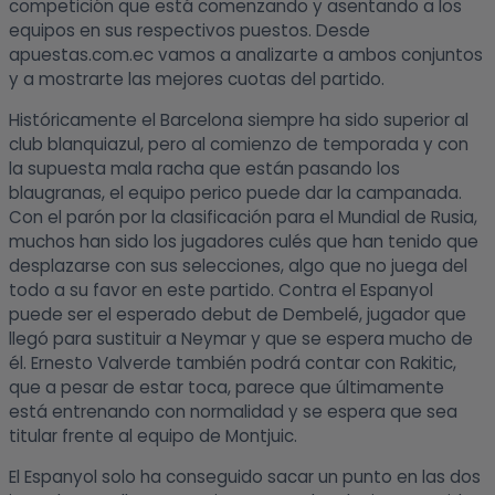
competición que está comenzando y asentando a los
equipos en sus respectivos puestos. Desde
apuestas.com.ec vamos a analizarte a ambos conjuntos
y a mostrarte las mejores cuotas del partido.
Históricamente el Barcelona siempre ha sido superior al
club blanquiazul, pero al comienzo de temporada y con
la supuesta mala racha que están pasando los
blaugranas, el equipo perico puede dar la campanada.
Con el parón por la clasificación para el Mundial de Rusia,
muchos han sido los jugadores culés que han tenido que
desplazarse con sus selecciones, algo que no juega del
todo a su favor en este partido. Contra el Espanyol
puede ser el esperado debut de Dembelé, jugador que
llegó para sustituir a Neymar y que se espera mucho de
él. Ernesto Valverde también podrá contar con Rakitic,
que a pesar de estar toca, parece que últimamente
está entrenando con normalidad y se espera que sea
titular frente al equipo de Montjuic.
El Espanyol solo ha conseguido sacar un punto en las dos