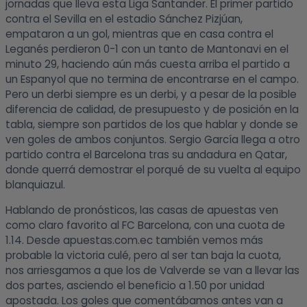
jornadas que lleva esta Liga Santander. El primer partido
contra el Sevilla en el estadio Sánchez Pizjúan,
empataron a un gol, mientras que en casa contra el
Leganés perdieron 0-1 con un tanto de Mantonavi en el
minuto 29, haciendo aún más cuesta arriba el partido a
un Espanyol que no termina de encontrarse en el campo.
Pero un derbi siempre es un derbi, y a pesar de la posible
diferencia de calidad, de presupuesto y de posición en la
tabla, siempre son partidos de los que hablar y donde se
ven goles de ambos conjuntos. Sergio García llega a otro
partido contra el Barcelona tras su andadura en Qatar,
donde querrá demostrar el porqué de su vuelta al equipo
blanquiazul.
Hablando de pronósticos, las casas de apuestas ven
como claro favorito al FC Barcelona, con una cuota de
1.14. Desde apuestas.com.ec también vemos más
probable la victoria culé, pero al ser tan baja la cuota,
nos arriesgamos a que los de Valverde se van a llevar las
dos partes, asciendo el beneficio a 1.50 por unidad
apostada. Los goles que comentábamos antes van a