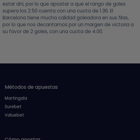
estar ahí, por lo que apostar a que el rango de goles
supera los 2.50 cuenta con una cuota de 1.36. El
Barcelona tiene mucha calidad goleadora en sus filas,
por lo que nos decantamos por un margen de victoria a
su favor de 2 goles, con una cuota de 4.00.
Métodos de apuestas
Martingala
Surebet
Valuebet
Cómo apostar