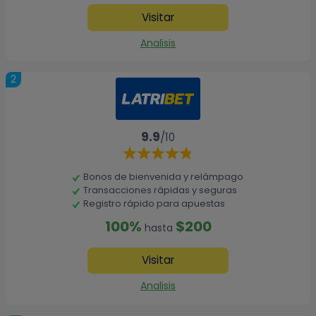
Visitar
Analisis
2
9.9
/10
Bonos de bienvenida y relámpago
Transacciones rápidas y seguras
Registro rápido para apuestas
100%
$200
hasta
Visitar
Analisis