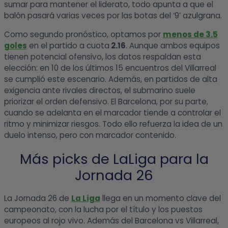
sumar para mantener el liderato, todo apunta a que el
balón pasará varias veces por las botas del ‘9’ azulgrana.
Como segundo pronóstico, optamos por
menos de 3.5
goles
en el partido a cuota
2.16
. Aunque ambos equipos
tienen potencial ofensivo, los datos respaldan esta
elección: en 10 de los últimos 15 encuentros del Villarreal
se cumplió este escenario. Además, en partidos de alta
exigencia ante rivales directos, el submarino suele
priorizar el orden defensivo. El Barcelona, por su parte,
cuando se adelanta en el marcador tiende a controlar el
ritmo y minimizar riesgos. Todo ello refuerza la idea de un
duelo intenso, pero con marcador contenido.
Más picks de LaLiga para la
Jornada 26
La Jornada 26 de
La Liga
llega en un momento clave del
campeonato, con la lucha por el título y los puestos
europeos al rojo vivo. Además del Barcelona vs Villarreal,