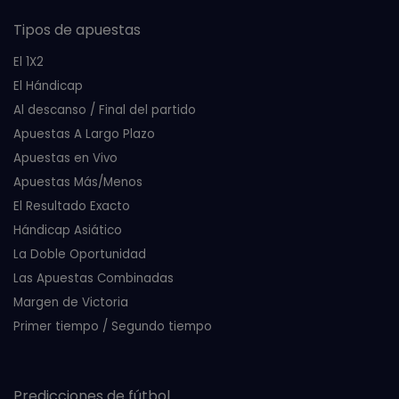
Tipos de apuestas
El 1X2
El Hándicap
Al descanso / Final del partido
Apuestas A Largo Plazo
Apuestas en Vivo
Apuestas Más/Menos
El Resultado Exacto
Hándicap Asiático
La Doble Oportunidad
Las Apuestas Combinadas
Margen de Victoria
Primer tiempo / Segundo tiempo
Predicciones de fútbol