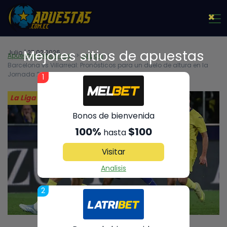
×
Mejores sitios de apuestas
Julio | 27.02.2026
Apuestas Deportivas
La Liga
Barcelona vs Villarreal: Pronósticos para un duelo de altura en la
Jornada 26 de La Liga
1
La Liga
Bonos de bienvenida
100%
$100
hasta
Visitar
Analisis
2