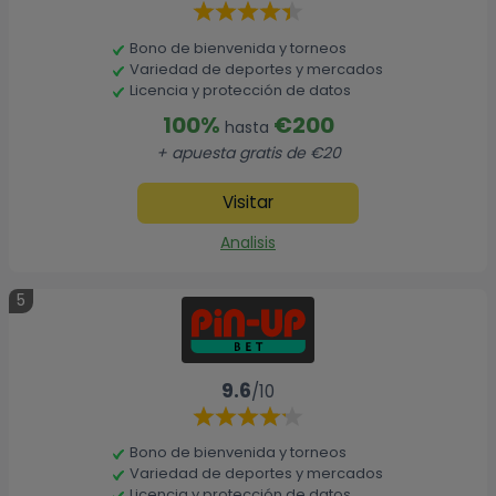
Bono de bienvenida y torneos
Variedad de deportes y mercados
Licencia y protección de datos
100%
€200
hasta
+ apuesta gratis de €20
Visitar
Analisis
5
9.6
/10
Bono de bienvenida y torneos
Variedad de deportes y mercados
Licencia y protección de datos