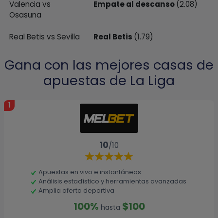
Valencia vs
Empate al descanso
(2.08)
Osasuna
Real Betis vs Sevilla
Real Betis
(1.79)
Gana con las mejores casas de
apuestas de La Liga
1
10
/10
Apuestas en vivo e instantáneas
Análisis estadístico y herramientas avanzadas
Amplia oferta deportiva
100%
$100
hasta