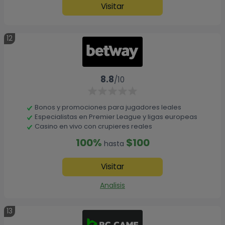
Visitar
12
8.8
/10
Bonos y promociones para jugadores leales
Especialistas en Premier League y ligas europeas
Casino en vivo con crupieres reales
100%
$100
hasta
Visitar
Analisis
13