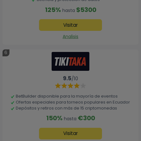
125%
$5300
hasta
Visitar
Analisis
6
9.5
/10
BetBuilder disponible para la mayoría de eventos
Ofertas especiales para torneos populares en Ecuador
Depósitos y retiros con más de 15 criptomonedas
150%
€300
hasta
Visitar