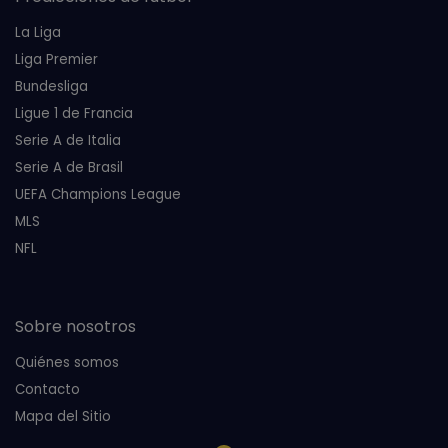
La Liga
Liga Premier
Bundesliga
Ligue 1 de Francia
Serie A de Italia
Serie A de Brasil
UEFA Champions League
MLS
NFL
Sobre nosotros
Quiénes somos
Contacto
Mapa del Sitio