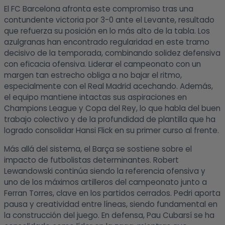
El FC Barcelona afronta este compromiso tras una
contundente victoria por 3-0 ante el Levante, resultado
que refuerza su posición en lo más alto de la tabla. Los
azulgranas han encontrado regularidad en este tramo
decisivo de la temporada, combinando solidez defensiva
con eficacia ofensiva. Liderar el campeonato con un
margen tan estrecho obliga a no bajar el ritmo,
especialmente con el Real Madrid acechando. Además,
el equipo mantiene intactas sus aspiraciones en
Champions League y Copa del Rey, lo que habla del buen
trabajo colectivo y de la profundidad de plantilla que ha
logrado consolidar Hansi Flick en su primer curso al frente.
Más allá del sistema, el Barça se sostiene sobre el
impacto de futbolistas determinantes. Robert
Lewandowski continúa siendo la referencia ofensiva y
uno de los máximos artilleros del campeonato junto a
Ferran Torres, clave en los partidos cerrados. Pedri aporta
pausa y creatividad entre líneas, siendo fundamental en
la construcción del juego. En defensa, Pau Cubarsí se ha