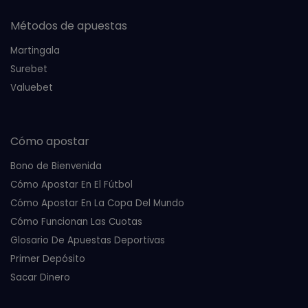
Métodos de apuestas
Martingala
Surebet
Valuebet
Cómo apostar
Bono de Bienvenida
Cómo Apostar En El Fútbol
Cómo Apostar En La Copa Del Mundo
Cómo Funcionan Las Cuotas
Glosario De Apuestas Deportivas
Primer Depósito
Sacar Dinero