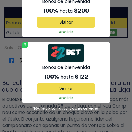
Bonos de bienvenida
100%
$200
hasta
Barcelona vs Villarreal
Visitar
Pronostico
Odd
Analisis
Gol de Robert Lewandowski
1.59
3
Salva OP
|
febrero 26, 2026
Bonos de bienvenida
100%
$122
hasta
Barcelona vs Villarreal: Pronósticos para un
Visitar
duelo de altura en la Jornada 26 de La Liga
Analisis
El duelo Barcelona vs Villarreal es uno de los partidos más
atractivos de la Jornada 26 de La Liga, con el Nou Camp
*18+; Se aplican las condiciones generales.
Nou como escenario de un choque clave en la pelea por
el título. El conjunto azulgrana llega como líder del
campeonato con apenas un punto de ventaja sobre el
Real Madrid, lo que convierte cada jornada en una