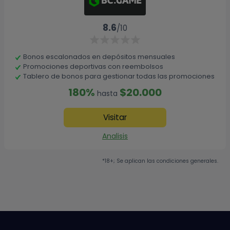
8.6
/10
Bonos escalonados en depósitos mensuales
Promociones deportivas con reembolsos
Tablero de bonos para gestionar todas las promociones
180%
$20.000
hasta
Visitar
Analisis
*18+; Se aplican las condiciones generales.