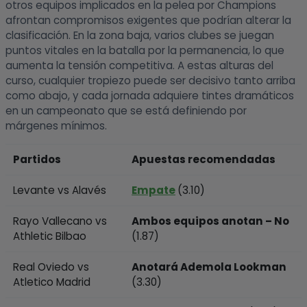
otros equipos implicados en la pelea por Champions
afrontan compromisos exigentes que podrían alterar la
clasificación. En la zona baja, varios clubes se juegan
puntos vitales en la batalla por la permanencia, lo que
aumenta la tensión competitiva. A estas alturas del
curso, cualquier tropiezo puede ser decisivo tanto arriba
como abajo, y cada jornada adquiere tintes dramáticos
en un campeonato que se está definiendo por
márgenes mínimos.
Partidos
Apuestas recomendadas
Levante vs Alavés
Empate
(3.10)
Rayo Vallecano vs
Ambos equipos anotan – No
Athletic Bilbao
(1.87)
Real Oviedo vs
Anotará Ademola Lookman
Atletico Madrid
(3.30)