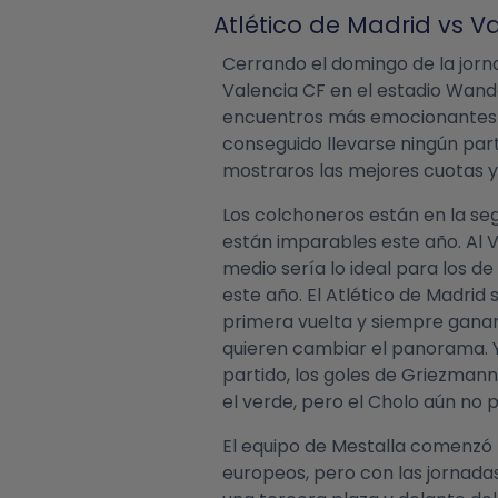
Atlético de Madrid vs Va
Cerrando el domingo de la jorn
Valencia CF en el estadio Wanda
encuentros más emocionantes d
conseguido llevarse ningún par
mostraros las mejores cuotas y
Los colchoneros están en la seg
están imparables este año. Al Va
medio sería lo ideal para los d
este año. El Atlético de Madrid
primera vuelta y siempre ganar 
quieren cambiar el panorama. Y
partido, los goles de Griezmann
el verde, pero el Cholo aún no p
El equipo de Mestalla comenzó 
europeos, pero con las jornadas