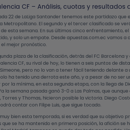
lencia CF – Análisis, cuotas y resultados 
ada 22 de LaLiga Santander tenemos este partidazo que en
 Metropolitano. El segundo y el tercer clasificado se ver
e esta semana. En sus últimos cinco enfrentamiento, el
tido, y solo un empate. Desde apuestas.com.ec vamos a an
 el mejor pronóstico.
unda plaza de la clasificación, detrás del FC Barcelona y 
lencia CF, su rival de hoy, lo tienen a seis puntos de dis
e Simeone, pero no lo van a tener fácil teniendo delante
 solo ha tenido una derrota este año, y a pesar de no ser 
por la mínima, en esta segunda etapa, con la llega de Di
a la semana pasada ganó 3-0 a Las Palmas, que aunque e
, Torres y Thomas, hicieron posible la victoria. Diego Cos
odrá contar con Filipe Luis, que sigue tocado.
muy bien esta temporada, si es verdad que su objetivo pr
 que se ha mantenido en primera posición, la afición se h