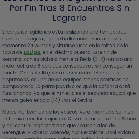
Por Fin Tras 8 Encuentros Sin
Lograrlo
El conjunto rojiblanco está realizando una temporada
bastante irregular, que le ha llevado a sumar hasta el
momento 24 puntos y situarse justo en la mitad de la
tabla de
LaLiga
, en el décimo puesto. Este fin de
semana, con su victoria frente al Betis (3-2) rompió una
mala racha de 8 partidos consecutivos sin conseguir un
triunfo. Con sólo 16 goles a favor en los 18 partidos
disputados, es uno de los equipos menos prolíficos del
campeonato. La parte positiva es que la defensa está
funcionando, ya que el Athletic es el segundo equipo que
menos goles encaja (14) tras el Sevilla.
Marcelino, técnico de los vascos, verá mermada su línea
defensiva con las bajas por Covid del arquero Unai Simón
y del central Iñigo Martínez, que se unen a las de
Berenguer y Ezkieta. Además, Yuri Berchiche, Dani Vivián o