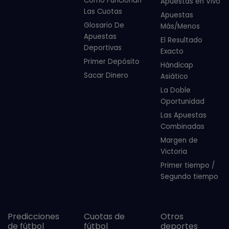
Cómo Funcionan
Apuestas en Vivo
Las Cuotas
Apuestas
Glosario De
Más/Menos
Apuestas
El Resultado
Deportivas
Exacto
Primer Depósito
Hándicap
Sacar Dinero
Asiático
La Doble
Oportunidad
Las Apuestas
Combinadas
Margen de
Victoria
Primer tiempo /
Segundo tiempo
Predicciones
Cuotas de
Otros
de fútbol
fútbol
deportes