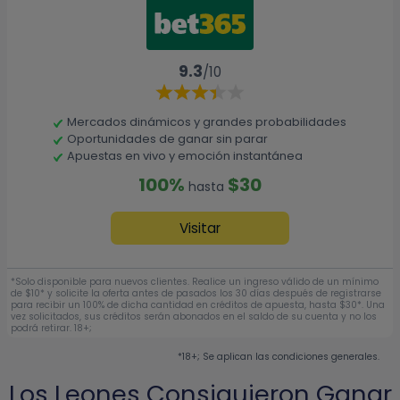
9.3
/10
Mercados dinámicos y grandes probabilidades
Oportunidades de ganar sin parar
Apuestas en vivo y emoción instantánea
100%
$30
hasta
Visitar
*Solo disponible para nuevos clientes. Realice un ingreso válido de un mínimo
de $10* y solicite la oferta antes de pasados los 30 días después de registrarse
para recibir un 100% de dicha cantidad en créditos de apuesta, hasta $30*. Una
vez solicitados, sus créditos serán abonados en el saldo de su cuenta y no los
podrá retirar. 18+;
*18+; Se aplican las condiciones generales.
Los Leones Consiguieron Ganar