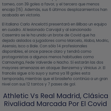
torneo, con 39 goles a favor, y el tercero que menos
encaja (15). Además, sus 6 últimos desplazamientos han
acabado en victoria.
El italiano Carlo Ancelotti presentará en Bilbao un equipo
en cuadro. Al lesionado Carvajal y al sancionado
Casemiro se le ha unido un brote de Covid que ha
dejado aislados a jugadores como Marcelo, Alaba, Modric,
Asensio, Isco o Bale. Con sólo 14 profesionales
disponibles, el once parece claro y tendrá como
protagonistas a algunos menos habituales como
Camavinga, Fede Valverde o Nacho. Sí estarán las dos
mayores amenazas en ataque: Benzema y Vinicius Jr. El
francés sigue a lo suyo y suma ya 18 goles esta
temporada, mientras que el brasileño continúa a un gran
nivel con sus 12 tantos y 7 pases de gol.
Athletic Vs Real Madrid, Clásica
Rivalidad Marcada Por El Covid