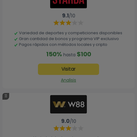
9.1
/10
Variedad de deportes y competiciones disponibles
Gran cantidad de bonos y programa VIP exclusivo
Pagos rápidos con métodos locales y cripto
150%
$100
hasta
Visitar
Analisis
11
9.0
/10