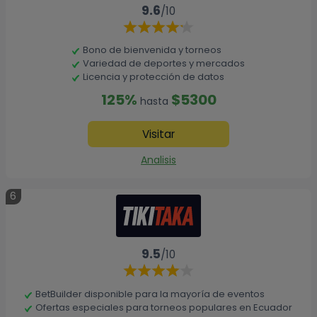
9.6
/10
Bono de bienvenida y torneos
Variedad de deportes y mercados
Licencia y protección de datos
125%
$5300
hasta
Visitar
Analisis
6
9.5
/10
BetBuilder disponible para la mayoría de eventos
Ofertas especiales para torneos populares en Ecuador