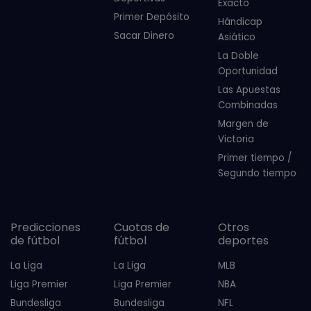
Exacto
Primer Depósito
Hándicap
Sacar Dinero
Asiático
La Doble
Oportunidad
Las Apuestas
Combinadas
Margen de
Victoria
Primer tiempo /
Segundo tiempo
Predicciones
Cuotas de
Otros
de fútbol
fútbol
deportes
La Liga
La Liga
MLB
Liga Premier
Liga Premier
NBA
Bundesliga
Bundesliga
NFL