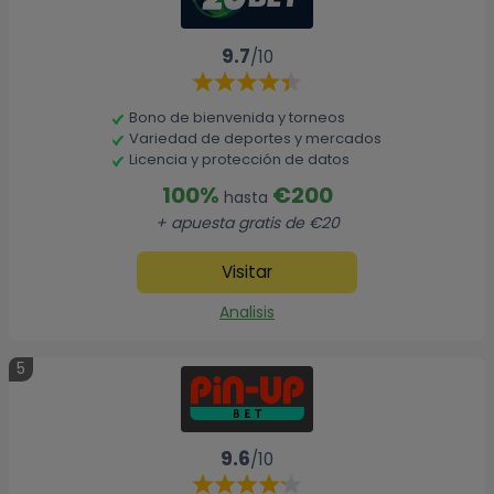
9.7
/10
Bono de bienvenida y torneos
Variedad de deportes y mercados
Licencia y protección de datos
100%
€200
hasta
+ apuesta gratis de €20
Visitar
Analisis
5
9.6
/10