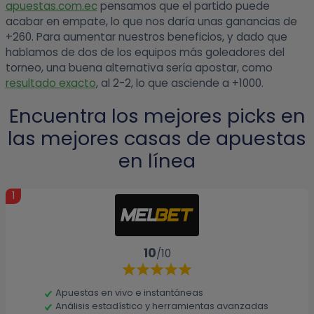
apuestas.com.ec
pensamos que el partido puede
acabar en empate, lo que nos daría unas ganancias de
+260. Para aumentar nuestros beneficios, y dado que
hablamos de dos de los equipos más goleadores del
torneo, una buena alternativa sería apostar, como
resultado exacto
, al 2-2, lo que asciende a +1000.
Encuentra los mejores picks en
las mejores casas de apuestas
en línea
1
10
/10
Apuestas en vivo e instantáneas
Análisis estadístico y herramientas avanzadas