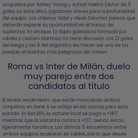
ocupados por Ashley Young y Achraf Hakimi (autor de 5
goles ya este año), jugadores claves para la profundidad
del equipo. Los chilenos Vidal y Alexis Sánchez parece que
deberán esperar su oportunidad en el banco de
suplentes. En ataque, la dupla goleadora formada por
Lukaku y Lautaro Martínez no tiene discusión. Los 12 goles
del belga y los 9 del argentino les hacen ser una de las
parejas atacantes más peligrosas del torneo.
Roma vs Inter de Milán, duelo
muy parejo entre dos
candidatos al título
El similar rendimiento que están mostrando ambos
conjuntos en Serie A se refleja en las cuotas para este
partido. En Bet365, la victoria local se paga a +187,
mientras que la visitante cotiza a +137, siendo éstos
ligeramente favoritos. Los últimos 5 encuentros entre
ambos equipos acabaron en tablas, por lo que desde