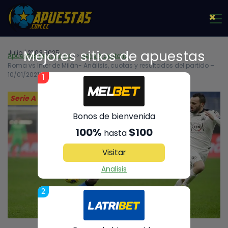
×
Mejores sitios de apuestas
Julio | 21.03.2025
Apuestas Deportivas
Serie A de Italia
Roma vs Inter de Milán- Análisis, cuotas y resultados del partido –
10/01/2021
1
Serie A de Italia
Bonos de bienvenida
100%
$100
hasta
Visitar
Analisis
2