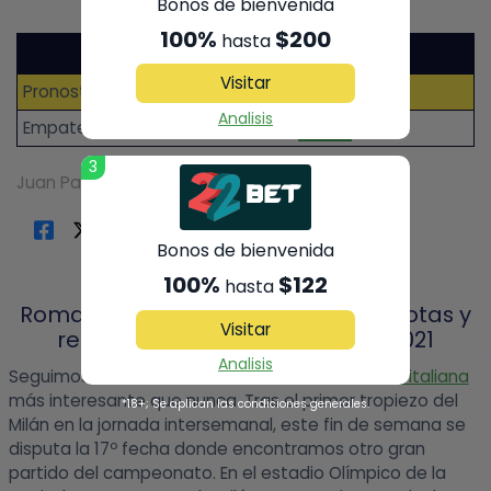
Bonos de bienvenida
100%
$200
hasta
Roma vs Inter de Milán
Visitar
Pronostico
Odd
Analisis
Empate
+260
3
Juan Partal
|
enero 8, 2021
Bonos de bienvenida
100%
$122
hasta
Roma vs Inter de Milán- Análisis, cuotas y
Visitar
resultados del partido – 10/01/2021
Analisis
Seguimos analizando encuentros de una
Serie A italiana
más interesante que nunca. Tras el primer tropiezo del
*18+; Se aplican las condiciones generales.
Milán en la jornada intersemanal, este fin de semana se
disputa la 17º fecha donde encontramos otro gran
partido del campeonato. En el estadio Olímpico de la