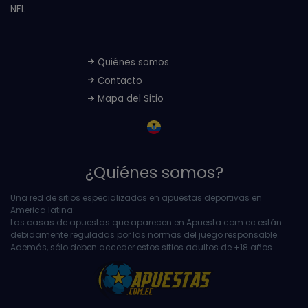
NFL
Quiénes somos
Contacto
Mapa del Sitio
¿Quiénes somos?
Una red de sitios especializados en apuestas deportivas en
America latina:
Las casas de apuestas que aparecen en Apuesta.com.ec están
debidamente reguladas por las normas del juego responsable.
Además, sólo deben acceder estos sitios adultos de +18 años.