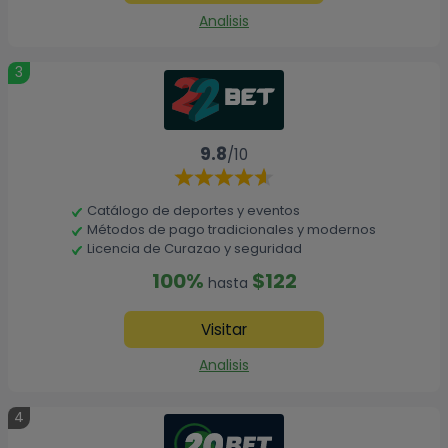
Analisis
3
9.8
/10
Catálogo de deportes y eventos
Métodos de pago tradicionales y modernos
Licencia de Curazao y seguridad
100%
$122
hasta
Visitar
Analisis
4