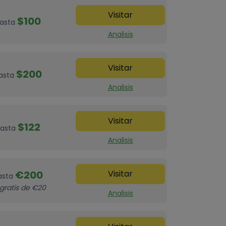
Visitar
$100
asta
Analisis
Visitar
$200
asta
Analisis
Visitar
$122
asta
Analisis
€200
Visitar
asta
gratis de €20
Analisis