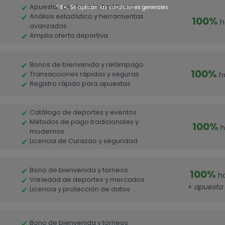
Apuestas en vivo e instantáneas
*18+; Se aplican las condiciones generales.
Análisis estadístico y herramientas
100%
h
avanzadas
Amplia oferta deportiva
Bonos de bienvenida y relámpago
100%
Transacciones rápidas y seguras
h
Registro rápido para apuestas
Catálogo de deportes y eventos
Métodos de pago tradicionales y
100%
h
modernos
Licencia de Curazao y seguridad
Bono de bienvenida y torneos
100%
h
Variedad de deportes y mercados
+ apuesta 
Licencia y protección de datos
Bono de bienvenida y torneos