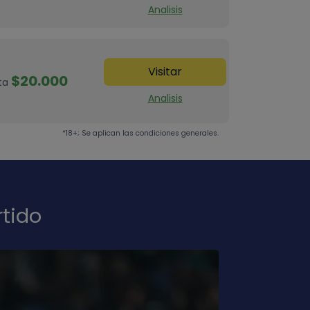
Analisis
Visitar
$20.000
ta
Analisis
*18+; Se aplican las condiciones generales.
rtido