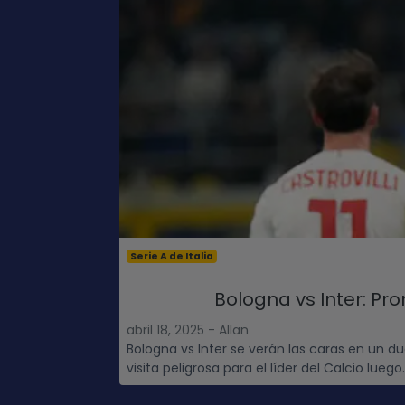
Serie A de Italia
Bologna vs Inter: Pr
abril 18, 2025 - Allan
Bologna vs Inter se verán las caras en un due
visita peligrosa para el líder del Calcio luego..