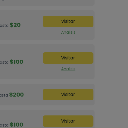
Visitar
$20
asta
Analisis
Visitar
$100
asta
Analisis
$200
Visitar
asta
Visitar
$100
asta