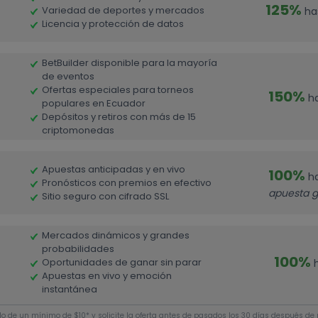
125%
Variedad de deportes y mercados
ha
Licencia y protección de datos
BetBuilder disponible para la mayoría
de eventos
Ofertas especiales para torneos
150%
h
populares en Ecuador
Depósitos y retiros con más de 15
criptomonedas
Apuestas anticipadas y en vivo
100%
h
Pronósticos con premios en efectivo
apuesta g
Sitio seguro con cifrado SSL
Mercados dinámicos y grandes
probabilidades
100%
Oportunidades de ganar sin parar
Apuestas en vivo y emoción
instantánea
do de un mínimo de $10* y solicite la oferta antes de pasados los 30 días después de 