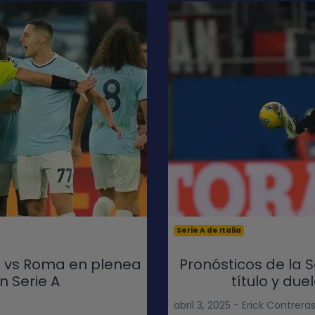
Serie A de Italia
io vs Roma en plenea
Pronósticos de la S
n Serie A
título y due
abril 3, 2025 - Erick Contrera