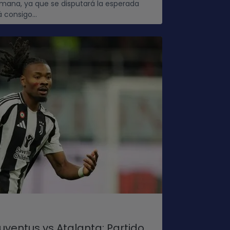
emana, ya que se disputará la esperada
 consigo...
uventus vs Atalanta: Partido