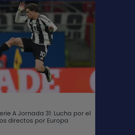
erie A Jornada 31: Lucha por el
los directos por Europa
s