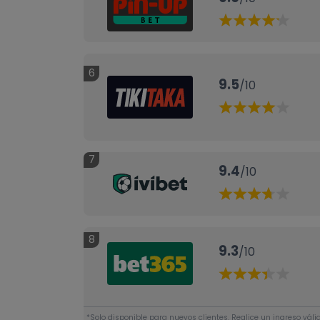
6
9.5
/10
7
9.4
/10
8
9.3
/10
*Solo disponible para nuevos clientes. Realice un ingreso váli