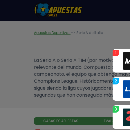
Apuestas Deportivas
Serie A de Italia
1
La Seria A o Seria A TIM (por motivos de p
relevante del mundo. Compuesta de 20 equi
campeonato, el equipo que obtenga mayor 
Champions League. Históricamente es una 
2
sigue siendo la liga cuyos jugadores han 
segundos que han conseguido más galardon
3
CASAS DE APUESTAS
EVALUACIÓN