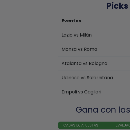
Picks
Eventos
Lazio vs Milán
Monza vs Roma
Atalanta vs Bologna
Udinese vs Salernitana
Empoli vs Cagliari
Gana con las
CASAS DE APUESTAS
EVALUA