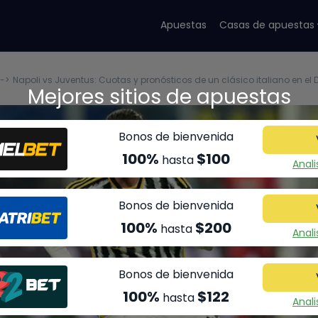
Apuestas
Casas de apuestas
Napoli vs Juventus: Cuotas y pronósticos de un clásico italiano en e
Mejores sitios de apuestas
Bonos de bienvenida
100%
$100
hasta
Anali
Bonos de bienvenida
100%
$200
hasta
Anali
Bonos de bienvenida
100%
$122
hasta
Anali