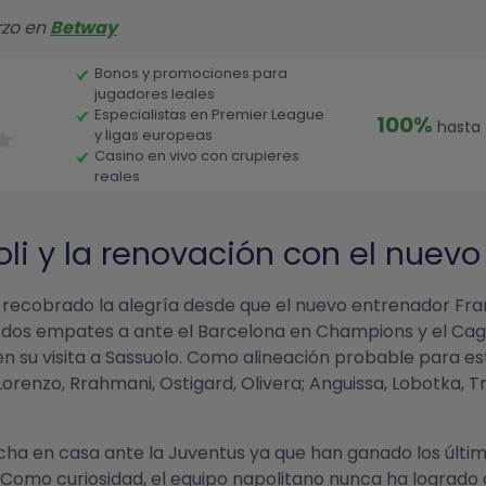
rzo en
Betway
Bonos y promociones para
jugadores leales
Especialistas en Premier League
100%
hasta
y ligas europeas
Casino en vivo con crupieres
reales
oli y la renovación con el nuevo
 recobrado la alegría desde que el nuevo entrenador Fr
s dos empates a ante el Barcelona en Champions y el Cagli
 su visita a Sassuolo. Como alineación probable para est
renzo, Rrahmani, Ostigard, Olivera; Anguissa, Lobotka, Tr
cha en casa ante la Juventus ya que han ganado los últi
a. Como curiosidad, el equipo napolitano nunca ha logrado