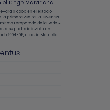
en el Diego Maradona
llevará a cabo en el estadio
 la primera vuelta, la Juventus
a misma temporada de la Serie A
ner su portería invicta en
rada 1994-95, cuando Marcello
ventus