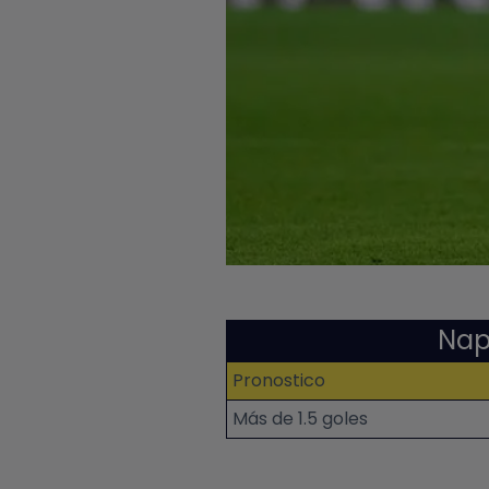
Nap
Pronostico
Más de 1.5 goles