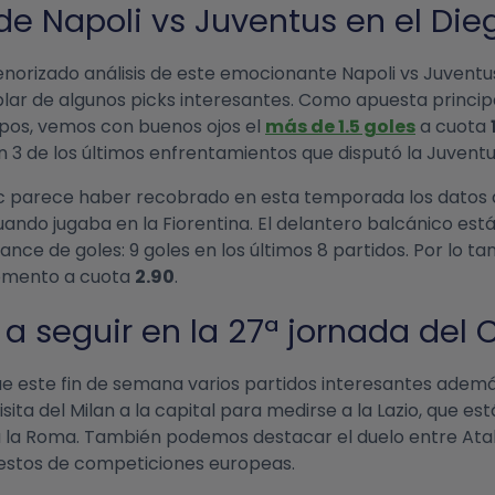
de Napoli vs Juventus en el D
norizado análisis de este emocionante Napoli vs Juventus
r de algunos picks interesantes. Como apuesta principal 
ipos, vemos con buenos ojos el
más de 1.5 goles
a cuota
en 3 de los últimos enfrentamientos que disputó la Juventu
ic parece haber recobrado en esta temporada los datos qu
ando jugaba en la Fiorentina. El delantero balcánico est
ce de goles: 9 goles en los últimos 8 partidos. Por lo ta
momento a cuota
2.90
.
a seguir en la 27ª jornada del C
rae este fin de semana varios partidos interesantes ademá
isita del Milan a la capital para medirse a la Lazio, que 
a la Roma. También podemos destacar el duelo entre Ata
uestos de competiciones europeas.