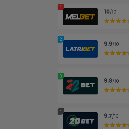
1
10
/10
2
9.9
/10
3
9.8
/10
4
9.7
/10