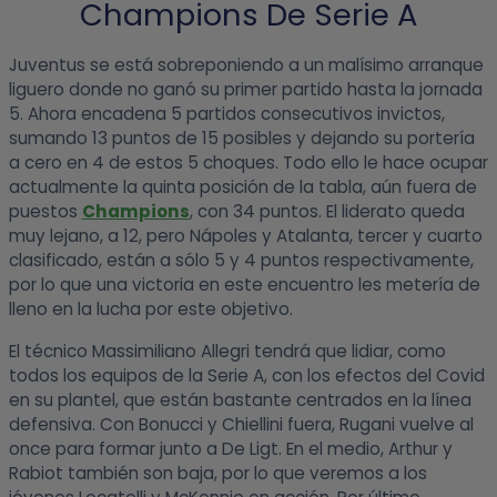
Champions De Serie A
Juventus se está sobreponiendo a un malísimo arranque
liguero donde no ganó su primer partido hasta la jornada
5. Ahora encadena 5 partidos consecutivos invictos,
sumando 13 puntos de 15 posibles y dejando su portería
a cero en 4 de estos 5 choques. Todo ello le hace ocupar
actualmente la quinta posición de la tabla, aún fuera de
puestos
Champions
, con 34 puntos. El liderato queda
muy lejano, a 12, pero Nápoles y Atalanta, tercer y cuarto
clasificado, están a sólo 5 y 4 puntos respectivamente,
por lo que una victoria en este encuentro les metería de
lleno en la lucha por este objetivo.
El técnico Massimiliano Allegri tendrá que lidiar, como
todos los equipos de la Serie A, con los efectos del Covid
en su plantel, que están bastante centrados en la línea
defensiva. Con Bonucci y Chiellini fuera, Rugani vuelve al
once para formar junto a De Ligt. En el medio, Arthur y
Rabiot también son baja, por lo que veremos a los