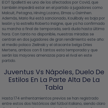
El DT Spalletti es uno de los afectados por Covid, que
también impedirá estar en el partido a jugadores como
Malcuit, Petagna, Hirving Lozano, Elmas u Osimhen.
Además, Mario Rui está sancionado, Koulibaly es baja por
lesión y la estrella Roberto Insigne, que ya ha confirmado
su marcha a final de temporada, será duda hasta última
hora. Con tanto no disponible, nuestras miradas se
centran en dos jugadores de gran rendimiento este año:
el medio polaco Zielinski y el atacante belga Dries
Mertens, ambos con 6 tantos esta temporada y que
serán las mayores amenazas para el rival en este
partido.
Juventus Vs Nápoles, Duelo De
Estilos En La Parte Alta De La
Tabla
Hasta 174 enfrentamientos previos se han registrado
entre estos dos históricos del fútbol italiano, siendo claro