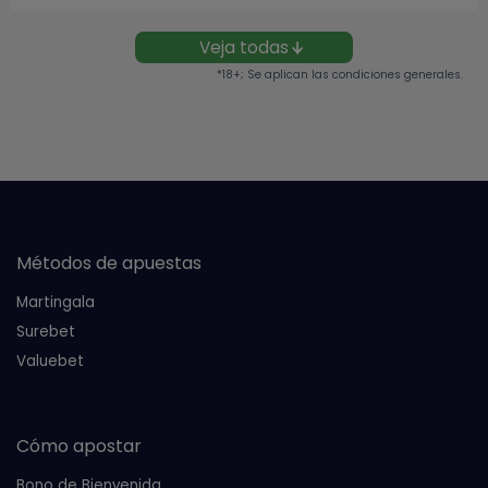
Veja todas
*18+; Se aplican las condiciones generales.
Métodos de apuestas
Martingala
Surebet
Valuebet
Cómo apostar
Bono de Bienvenida