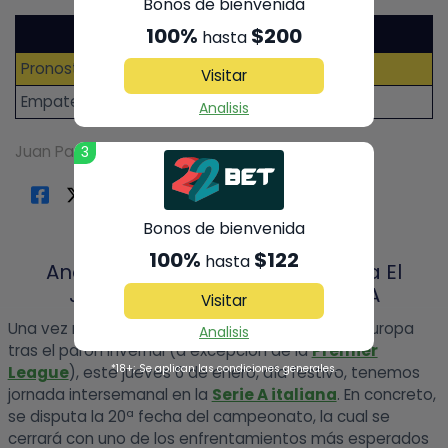
Bonos de bienvenida
Juventus vs Nápoles
100%
$200
hasta
Pronostico
Odd
Visitar
Empate
-110
Analisis
Juan Partal
|
enero 5, 2022
3
Bonos de bienvenida
100%
$122
hasta
Análisis De Los Mejores Picks Para El
Juventus Vs Nápoles de Serie A
Visitar
Una vez reanudados ya los torneos ligueros en Europa
Analisis
tras el parón invernal (a excepción de la
Premier
*18+; Se aplican las condiciones generales.
League
), este jueves 6 de enero, día festivo, tenemos
jornada intersemanal en la
Serie A italiana
. En concreto,
se disputa la 20ª fecha del campeonato, la cual se
cerrará con uno de los enfrentamientos más esperados