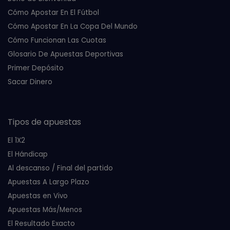
Cómo Apostar En El Fútbol
Cómo Apostar En La Copa Del Mundo
Cómo Funcionan Las Cuotas
Glosario De Apuestas Deportivas
Primer Depósito
Sacar Dinero
Tipos de apuestas
El 1X2
El Hándicap
Al descanso / Final del partido
Apuestas A Largo Plazo
Apuestas en Vivo
Apuestas Más/Menos
El Resultado Exacto