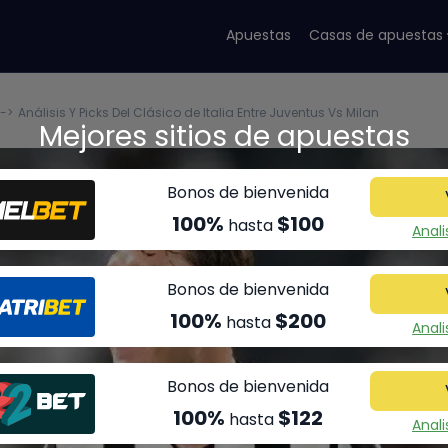
Apuestas
Casas de apuestas
Análisis Y Picks Del Clásico de Italia Entre Juventus Vs Milan
Mejores sitios de apuestas
Bonos de bienvenida
100%
$100
hasta
Anali
Bonos de bienvenida
100%
$200
hasta
Anali
Bonos de bienvenida
100%
$122
hasta
Anali