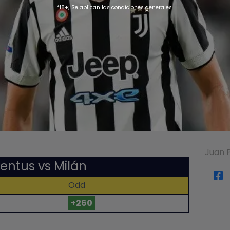
*18+; Se aplican las condiciones generales.
Juan 
entus vs Milán
Odd
+260