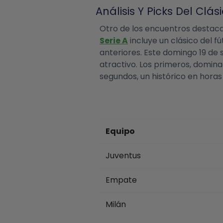
Análisis Y Picks Del Clás
Otro de los encuentros destacad
Serie A
incluye un clásico del fú
anteriores. Este domingo 19 de 
atractivo. Los primeros, domina
segundos, un histórico en hora
Equipo
Juventus
Empate
Milán