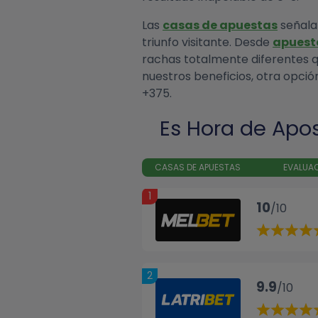
Las
casas de apuestas
señalan
triunfo visitante. Desde
apuest
rachas totalmente diferentes 
nuestros beneficios, otra opció
+375.
Es Hora de Apo
CASAS DE APUESTAS
EVALUA
1
10
/10
2
9.9
/10