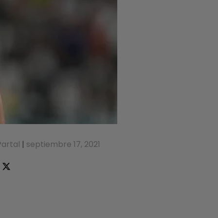
Partal
|
septiembre 17, 2021