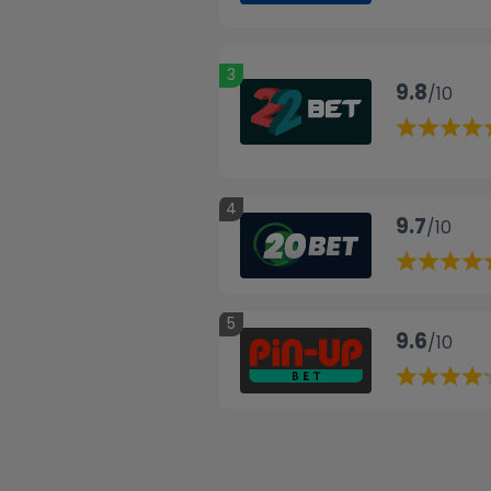
3
9.8
/10
4
9.7
/10
5
9.6
/10