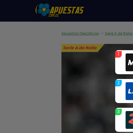
Apuestas Deportivas
Serie A de Italia
Serie A de Italia
1
2
3