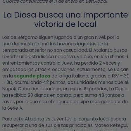
Cuotas consultadas el 11 de enero en BetGlobal
La Diosa busca una importante
victoria de local
Los de Bérgamo siguen jugando a un gran nivel, por lo
que demuestran que las hazañas logradas en la
temporada anterior no son casualidad. El Atalanta busca
revertir una estadística negativa, ya que, en los últimos 6
enfrentamientos contra la Juve, ha perdido 2 veces y
empatado las otras 4 ocasiones. Actualmente, se ubican
en la
segunda plaza
de la liga italiana, gracias a 13V – 3E
– 3D, acumulando 42 puntos, dos unidades menos que el
Napoli. Cabe destacar que, en estos 19 partidos, La Diosa
ha recibido 20 dianas en contra, pero suma 43 tantos a
favor, por lo que son el segundo equipo más goleador de
la Serie A.
Para este Atalanta vs Juventus, el conjunto local espera
recuperar a una de sus piezas principales, Mateo Retegui,