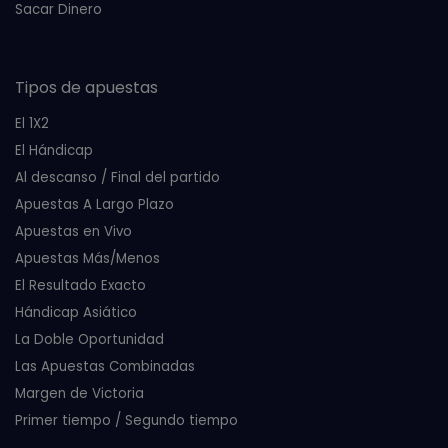
Sacar Dinero
Tipos de apuestas
El 1X2
El Hándicap
Al descanso / Final del partido
Apuestas A Largo Plazo
Apuestas en Vivo
Apuestas Más/Menos
El Resultado Exacto
Hándicap Asiático
La Doble Oportunidad
Las Apuestas Combinadas
Margen de Victoria
Primer tiempo / Segundo tiempo