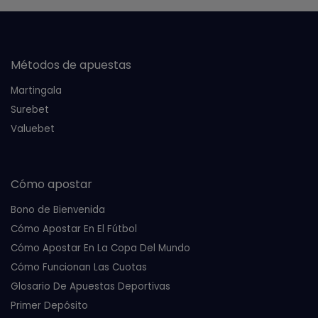
Métodos de apuestas
Martingala
Surebet
Valuebet
Cómo apostar
Bono de Bienvenida
Cómo Apostar En El Fútbol
Cómo Apostar En La Copa Del Mundo
Cómo Funcionan Las Cuotas
Glosario De Apuestas Deportivas
Primer Depósito