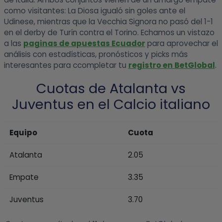
como visitantes: La Diosa igualó sin goles ante el
Udinese, mientras que la Vecchia Signora no pasó del 1-1
en el derby de Turín contra el Torino. Echamos un vistazo
a las
paginas de apuestas Ecuador
para aprovechar el
análisis con estadísticas, pronósticos y picks más
interesantes para ccompletar tu
registro en BetGlobal
.
Cuotas de Atalanta vs
Juventus en el Calcio italiano
Equipo
Cuota
Atalanta
2.05
Empate
3.35
Juventus
3.70