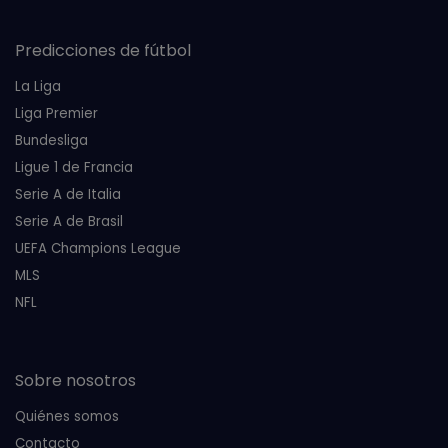
Predicciones de fútbol
La Liga
Liga Premier
Bundesliga
Ligue 1 de Francia
Serie A de Italia
Serie A de Brasil
UEFA Champions League
MLS
NFL
Sobre nosotros
Quiénes somos
Contacto