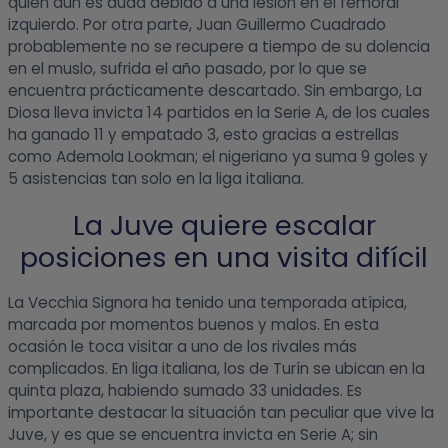
quien aún es duda debido a una lesión en el femoral
izquierdo. Por otra parte, Juan Guillermo Cuadrado
probablemente no se recupere a tiempo de su dolencia
en el muslo, sufrida el año pasado, por lo que se
encuentra prácticamente descartado. Sin embargo, La
Diosa lleva invicta 14 partidos en la Serie A, de los cuales
ha ganado 11 y empatado 3, esto gracias a estrellas
como Ademola Lookman; el nigeriano ya suma 9 goles y
5 asistencias tan solo en la liga italiana.
La Juve quiere escalar
posiciones en una visita difícil
La Vecchia Signora ha tenido una temporada atípica,
marcada por momentos buenos y malos. En esta
ocasión le toca visitar a uno de los rivales más
complicados. En liga italiana, los de Turín se ubican en la
quinta plaza, habiendo sumado 33 unidades. Es
importante destacar la situación tan peculiar que vive la
Juve, y es que se encuentra invicta en Serie A; sin