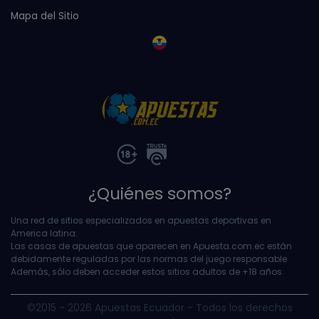
Mapa del Sitio
¿Quiénes somos?
Una red de sitios especializados en apuestas deportivas en
America latina:
Las casas de apuestas que aparecen en Apuesta.com.ec están
debidamente reguladas por las normas del juego responsable.
Además, sólo deben acceder estos sitios adultos de +18 años.
©2015 - 2026 Apuestas Ecuador
-
Todos los derechos