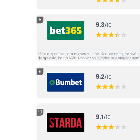
8
9.3
/10
*Solo disponible para nuevos clientes. Realice un ingreso váli
de apuesta, hasta $30*. Una vez solicitados, sus créditos será
9
9.2
/10
10
9.1
/10