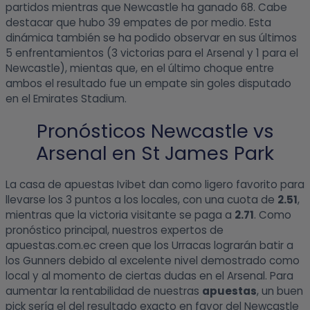
partidos mientras que Newcastle ha ganado 68. Cabe
destacar que hubo 39 empates de por medio. Esta
dinámica también se ha podido observar en sus últimos
5 enfrentamientos (3 victorias para el Arsenal y 1 para el
Newcastle), mientas que, en el último choque entre
ambos el resultado fue un empate sin goles disputado
en el Emirates Stadium.
Pronósticos Newcastle vs
Arsenal en St James Park
La casa de apuestas Ivibet dan como ligero favorito para
llevarse los 3 puntos a los locales, con una cuota de
2.51
,
mientras que la victoria visitante se paga a
2.71
. Como
pronóstico principal, nuestros expertos de
apuestas.com.ec creen que los Urracas lograrán batir a
los Gunners debido al excelente nivel demostrado como
local y al momento de ciertas dudas en el Arsenal. Para
aumentar la rentabilidad de nuestras
apuestas
, un buen
pick sería el del resultado exacto en favor del Newcastle