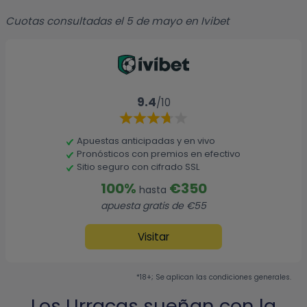
Cuotas consultadas el 5 de mayo en Ivibet
9.4
/10
Apuestas anticipadas y en vivo
Pronósticos con premios en efectivo
Sitio seguro con cifrado SSL
100%
€350
hasta
apuesta gratis de €55
Visitar
*18+; Se aplican las condiciones generales.
Los Urracas sueñan con la