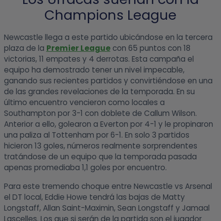
Champions League
Newcastle llega a este partido ubicándose en la tercera
plaza de la
Premier League
con 65 puntos con 18
victorias, 11 empates y 4 derrotas. Esta campaña el
equipo ha demostrado tener un nivel impecable,
ganando sus recientes partidos y convirtiéndose en una
de las grandes revelaciones de la temporada. En su
último encuentro vencieron como locales a
Southampton por 3-1 con doblete de Callum Wilson.
Anterior a ello, golearon a Everton por 4-1 y le propinaron
una paliza al Tottenham por 6-1. En solo 3 partidos
hicieron 13 goles, números realmente sorprendentes
tratándose de un equipo que la temporada pasada
apenas promediaba 1,1 goles por encuentro.
Para este tremendo choque entre Newcastle vs Arsenal
el DT local, Eddie Howe tendrá las bajas de Matty
Longstaff, Allan Saint-Maximin, Sean Longstaff y Jamaal
Lascelles. Los que si serán de la partida son el jugador