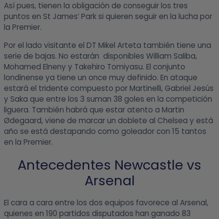
Así pues, tienen la obligación de conseguir los tres
puntos en St James’ Park si quieren seguir en la lucha por
la Premier.
Por el lado visitante el DT Mikel Arteta también tiene una
serie de bajas. No estarán disponibles William Saliba,
Mohamed Elneny y Takehiro Tomiyasu. El conjunto
londinense ya tiene un once muy definido. En ataque
estará el tridente compuesto por Martinelli, Gabriel Jesús
y Saka que entre los 3 suman 38 goles en la competición
liguera. También habrá que estar atento a Martin
Ødegaard, viene de marcar un doblete al Chelsea y está
año se está destapando como goleador con 15 tantos
en la Premier.
Antecedentes Newcastle vs
Arsenal
El cara a cara entre los dos equipos favorece al Arsenal,
quienes en 190 partidos disputados han ganado 83