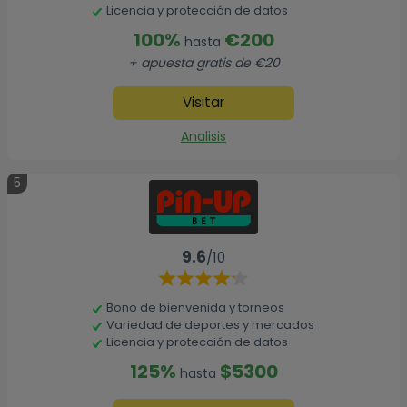
Licencia y protección de datos
100%
€200
hasta
+ apuesta gratis de €20
Visitar
Analisis
5
9.6
/10
Bono de bienvenida y torneos
Variedad de deportes y mercados
Licencia y protección de datos
125%
$5300
hasta