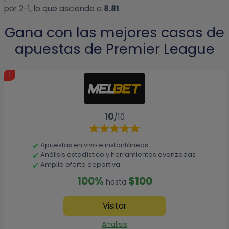
por 2-1, lo que asciende a
8.81
.
Gana con las mejores casas de
apuestas de Premier League
1
10
/10
Apuestas en vivo e instantáneas
Análisis estadístico y herramientas avanzadas
Amplia oferta deportiva
100%
$100
hasta
Visitar
Analisis