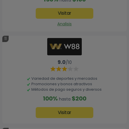
Visitar
Analisis
11
9.0
/10
Variedad de deportes y mercados
Promociones y bonos atractivos
Métodos de pago seguros y diversos
100%
$200
hasta
Visitar