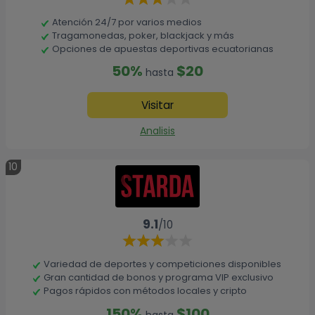
Atención 24/7 por varios medios
Tragamonedas, poker, blackjack y más
Opciones de apuestas deportivas ecuatorianas
50%
$20
hasta
Visitar
Analisis
10
9.1
/10
Variedad de deportes y competiciones disponibles
Gran cantidad de bonos y programa VIP exclusivo
Pagos rápidos con métodos locales y cripto
150%
$100
hasta