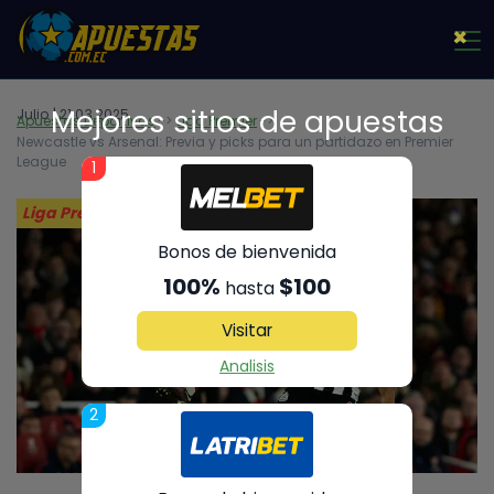
×
Mejores sitios de apuestas
Julio | 21.03.2025
Apuestas Deportivas
Liga Premier
Newcastle vs Arsenal: Previa y picks para un partidazo en Premier
League
1
Liga Premier
Bonos de bienvenida
100%
$100
hasta
Visitar
Analisis
2