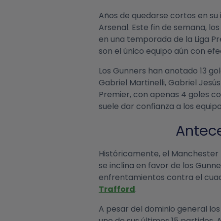
Años de quedarse cortos en su i
Arsenal. Este fin de semana, los
en una temporada de la Liga Pre
son el único equipo aún con efec
Los Gunners han anotado 13 gol
Gabriel Martinelli, Gabriel Jes
Premier, con apenas 4 goles co
suele dar confianza a los equipo
Antece
Históricamente, el Manchester U
se inclina en favor de los Gunn
enfrentamientos contra el cuad
Trafford
.
A pesar del dominio general l
uno de sus últimos 15 partidos.