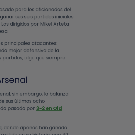
asado para los aficionados del
anar sus seis partidos iniciales
os dirigidos por Mikel Arteta
esa.
s principales atacantes:
nda mejor defensiva de la
 partidos, algo que siempre
Arsenal
enal, sin embargo, la balanza
de sus últimos ocho
rada pasada por
3-2 en Old
rd, donde apenas han ganado
mitido en su historia, con 49