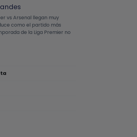
randes
er vs Arsenal llegan muy
e luce como el partido más
mporada de la Liga Premier no
ta