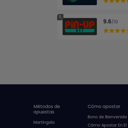
5
9.6
/10
Métodos de
Cómo apostar
apuestas
Bono de Bienvenida
Martingala
Cómo Apostar En El