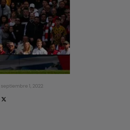
|
septiembre 1, 2022