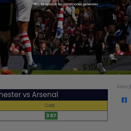
*18+; Se aplican las condiciones generales.
Allan
ester vs Arsenal
Odd
3.57