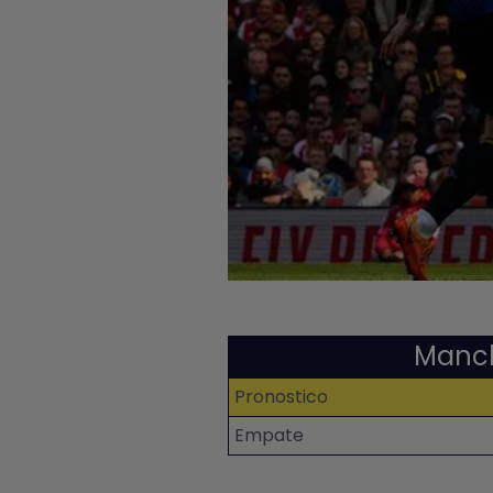
Manch
Pronostico
Empate