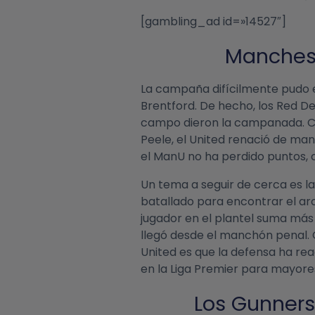
[gambling_ad id=»14527″]
Manchest
La campaña difícilmente pudo e
Brentford. De hecho, los Red De
campo dieron la campanada. Cua
Peele, el United renació de man
el ManU no ha perdido puntos, 
Un tema a seguir de cerca es la
batallado para encontrar el ar
jugador en el plantel suma más
llegó desde el manchón penal. C
United es que la defensa ha re
en la Liga Premier para mayore
Los Gunners