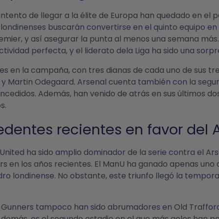
ntento de llegar a la élite de Europa han quedado en el p
 londinenses buscarán convertirse en el quinto equipo en g
mier, y así asegurar la punta al menos una semana más. L
tividad perfecta, y el liderato dela Liga ha sido una sorpr
es en la campaña, con tres dianas de cada uno de sus tre
ús y Martin Odegaard. Arsenal cuenta también con la segu
ncedidos. Además, han venido de atrás en sus últimos dos
s.
dentes recientes en favor del 
nited ha sido amplio dominador de la serie contra el Ars
ers en los años recientes. El ManU ha ganado apenas uno 
ro londinense. No obstante, este triunfo llegó la tempo
os Gunners tampoco han sido abrumadores en Old Traffo
 Además, es el segundo estadio en el que más goles han per