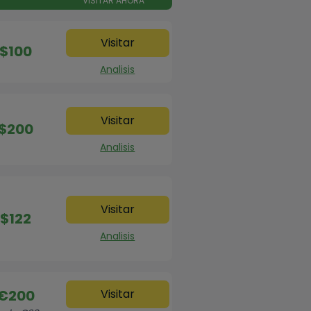
VISITAR AHORA
Visitar
$100
Analisis
Visitar
$200
Analisis
Visitar
$122
Analisis
€200
Visitar