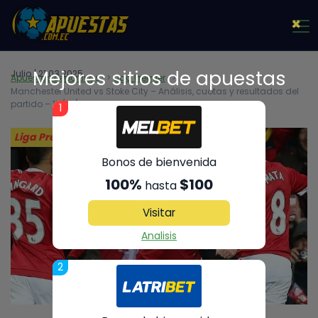
×
Mejores sitios de apuestas
Julio | 21.03.2025
Apuestas Deportivas
Liga Premier
Manchester United vs Stoke City – Análisis, cuotas y resultados del
partido – 15/01/2018
1
Liga Premier
Bonos de bienvenida
100%
$100
hasta
Visitar
Analisis
2