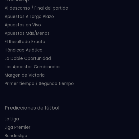
Al descanso / Final del partido
Apuestas A Largo Plazo
Apuestas en Vivo
Apuestas Más/Menos
El Resultado Exacto
Hándicap Asiático
La Doble Oportunidad
Las Apuestas Combinadas
Margen de Victoria
Primer tiempo / Segundo tiempo
Predicciones de fútbol
La Liga
Liga Premier
Bundesliga