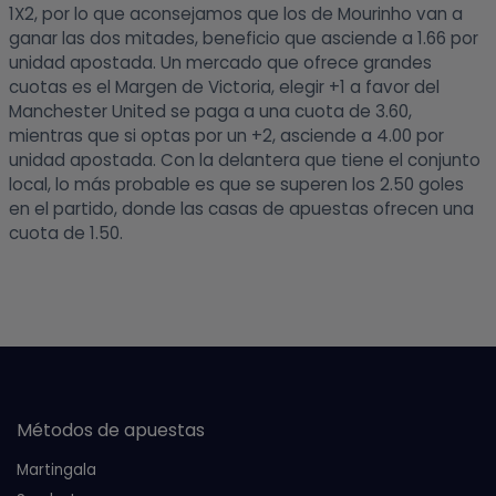
1X2, por lo que aconsejamos que los de Mourinho van a
ganar las dos mitades, beneficio que asciende a 1.66 por
unidad apostada. Un mercado que ofrece grandes
cuotas es el Margen de Victoria, elegir +1 a favor del
Manchester United se paga a una cuota de 3.60,
mientras que si optas por un +2, asciende a 4.00 por
unidad apostada. Con la delantera que tiene el conjunto
local, lo más probable es que se superen los 2.50 goles
en el partido, donde las casas de apuestas ofrecen una
cuota de 1.50.
Métodos de apuestas
Martingala