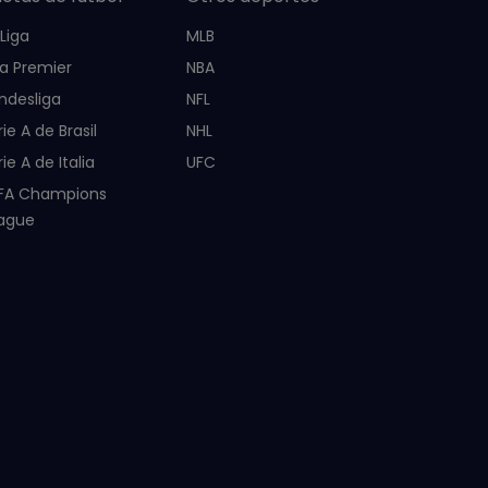
 Liga
MLB
ga Premier
NBA
ndesliga
NFL
rie A de Brasil
NHL
ie A de Italia
UFC
FA Champions
ague