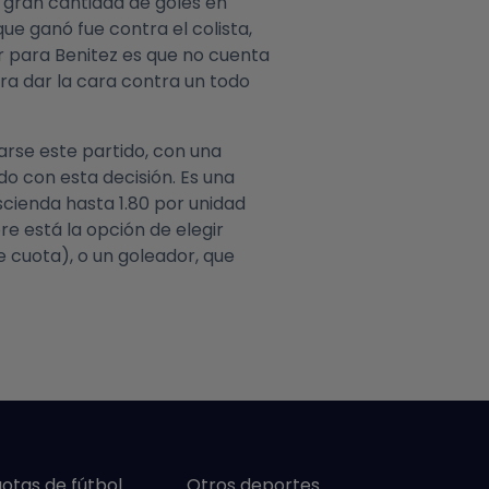
a gran cantidad de goles en
ue ganó fue contra el colista,
r para Benitez es que no cuenta
ara dar la cara contra un todo
arse este partido, con una
o con esta decisión. Es una
scienda hasta 1.80 por unidad
re está la opción de elegir
 cuota), o un goleador, que
otas de fútbol
Otros deportes