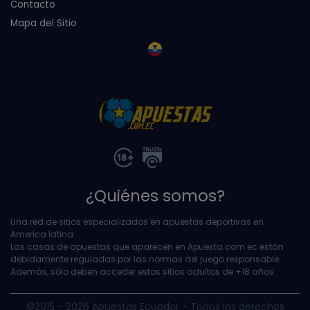
Contacto
Mapa del Sitio
¿Quiénes somos?
Una red de sitios especializados en apuestas deportivas en
America latina:
Las casas de apuestas que aparecen en Apuesta.com.ec están
debidamente reguladas por las normas del juego responsable.
Además, sólo deben acceder estos sitios adultos de +18 años.
©2015 - 2026 Apuestas Ecuador
-
Todos los derechos