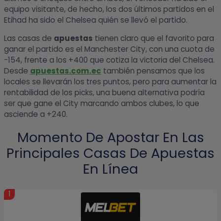
equipo visitante, de hecho, los dos últimos partidos en el
Etihad ha sido el Chelsea quién se llevó el partido.
Las casas de
apuestas
tienen claro que el favorito para
ganar el partido es el Manchester City, con una cuota de
-154, frente a los +400 que cotiza la victoria del Chelsea.
Desde
apuestas.com.ec
también pensamos que los
locales se llevarán los tres puntos, pero para aumentar la
rentabilidad de los picks, una buena alternativa podría
ser que gane el City marcando ambos clubes, lo que
asciende a +240.
Momento De Apostar En Las
Principales Casas De Apuestas
En Línea
1