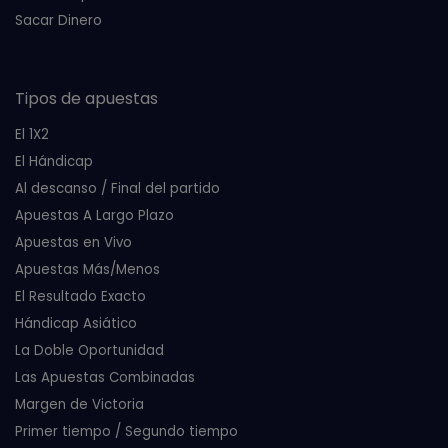
Sacar Dinero
Tipos de apuestas
El 1X2
El Hándicap
Al descanso / Final del partido
Apuestas A Largo Plazo
Apuestas en Vivo
Apuestas Más/Menos
El Resultado Exacto
Hándicap Asiático
La Doble Oportunidad
Las Apuestas Combinadas
Margen de Victoria
Primer tiempo / Segundo tiempo