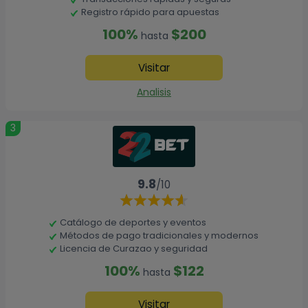
Registro rápido para apuestas
100%
$200
hasta
Visitar
Analisis
3
9.8
/10
Catálogo de deportes y eventos
Métodos de pago tradicionales y modernos
Licencia de Curazao y seguridad
100%
$122
hasta
Visitar