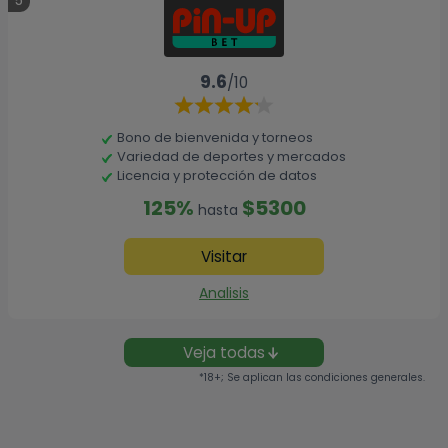
9.6
/10
Bono de bienvenida y torneos
Variedad de deportes y mercados
Licencia y protección de datos
125%
$5300
hasta
Visitar
Analisis
Veja todas
*18+; Se aplican las condiciones generales.