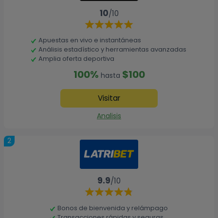
10
/10
Apuestas en vivo e instantáneas
Análisis estadístico y herramientas avanzadas
Amplia oferta deportiva
100%
$100
hasta
Visitar
Analisis
2
9.9
/10
Bonos de bienvenida y relámpago
Transacciones rápidas y seguras