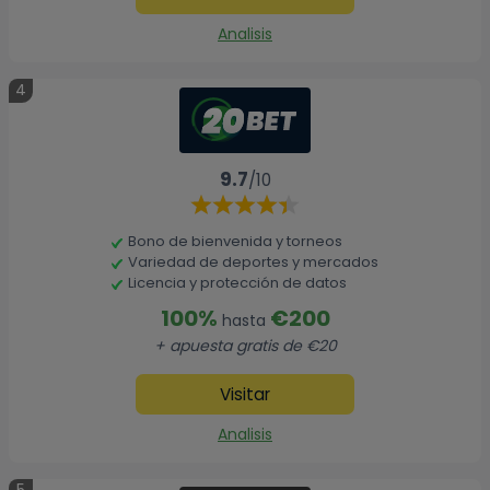
Analisis
4
9.7
/10
Bono de bienvenida y torneos
Variedad de deportes y mercados
Licencia y protección de datos
100%
€200
hasta
+ apuesta gratis de €20
Visitar
Analisis
5