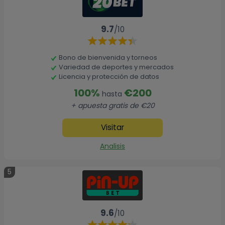
9.7
/10
Bono de bienvenida y torneos
Variedad de deportes y mercados
Licencia y protección de datos
100%
€200
hasta
+ apuesta gratis de €20
Visitar
Analisis
5
9.6
/10