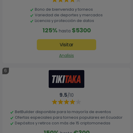
Bono de bienvenida y torneos
Variedad de deportes y mercados
Licencia y protección de datos
125%
$5300
hasta
Visitar
Analisis
6
9.5
/10
BetBuilder disponible para la mayoría de eventos
Ofertas especiales para torneos populares en Ecuador
Depósitos y retiros con más de 15 criptomonedas
150%
€300