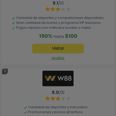
9.1
/10
Variedad de deportes y competiciones disponibles
Gran cantidad de bonos y programa VIP exclusivo
Pagos rápidos con métodos locales y cripto
150%
$100
hasta
Visitar
Analisis
11
9.0
/10
Variedad de deportes y mercados
Promociones y bonos atractivos