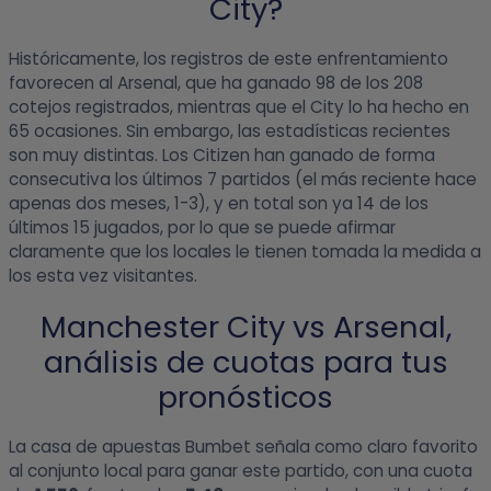
City?
Históricamente, los registros de este enfrentamiento
favorecen al Arsenal, que ha ganado 98 de los 208
cotejos registrados, mientras que el City lo ha hecho en
65 ocasiones. Sin embargo, las estadísticas recientes
son muy distintas. Los Citizen han ganado de forma
consecutiva los últimos 7 partidos (el más reciente hace
apenas dos meses, 1-3), y en total son ya 14 de los
últimos 15 jugados, por lo que se puede afirmar
claramente que los locales le tienen tomada la medida a
los esta vez visitantes.
Manchester City vs Arsenal,
análisis de cuotas para tus
pronósticos
La casa de apuestas Bumbet señala como claro favorito
al conjunto local para ganar este partido, con una cuota