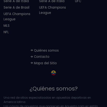
Serie A de Italia
Serie A de Italia
UFC
Serie A de Brasil
UEFA Champions
League
UEFA Champions
League
MLS
NFL
Quiénes somos
Contacto
Mapa del Sitio
¿Quiénes somos?
Una red de sitios especializados en apuestas deportivas en
America latina:
Las casas de apuestas que aparecen en Apuesta.com.ec están