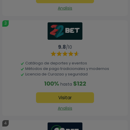
Analisis
3
9.8
/10
Catálogo de deportes y eventos
Métodos de pago tradicionales y modernos
Licencia de Curazao y seguridad
100%
$122
hasta
Visitar
Analisis
4