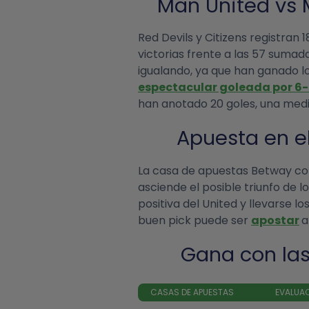
Man United vs 
Red Devils y Citizens registran 
victorias frente a las 57 sumad
igualando, ya que han ganado l
espectacular goleada por 6-
han anotado 20 goles, una medi
Apuesta en e
La casa de apuestas Betway cons
asciende el posible triunfo de 
positiva del United y llevarse 
buen pick puede ser
apostar
a
Gana con las
CASAS DE APUESTAS
EVALUA