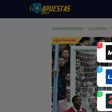
Apuestas Deportivas
Liga Premier
Liga Premier
1
2
3