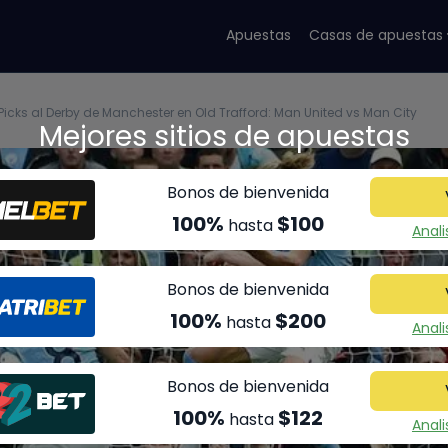
Apuestas
Casas de apuestas
Picks al Derby de Manchester en Old Trafford: Man United vs Man City
Mejores sitios de apuestas
Bonos de bienvenida
100%
$100
hasta
Anali
Bonos de bienvenida
100%
$200
hasta
Anali
Bonos de bienvenida
100%
$122
hasta
Anali