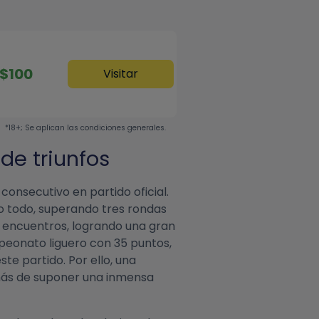
$100
Visitar
*18+; Se aplican las condiciones generales.
de triunfos
onsecutivo en partido oficial.
lo todo, superando tres rondas
s encuentros, logrando una gran
mpeonato liguero con 35 puntos,
te partido. Por ello, una
emás de suponer una inmensa