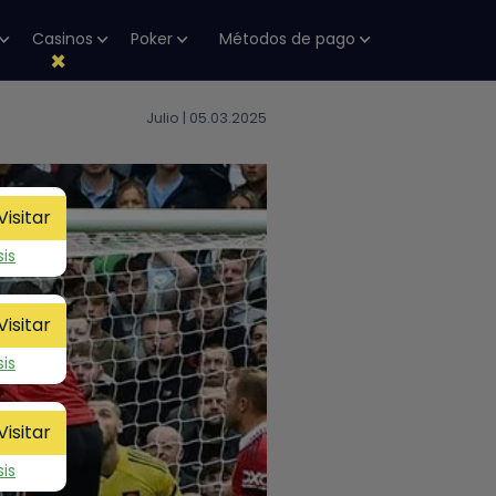
Casinos
Poker
Métodos de pago
×
Julio | 05.03.2025
Visitar
sis
Visitar
sis
Visitar
sis