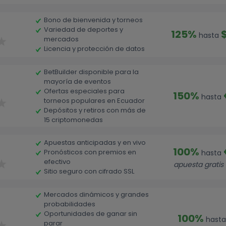
Bono de bienvenida y torneos
Variedad de deportes y
125%
hasta
mercados
Licencia y protección de datos
BetBuilder disponible para la
mayoría de eventos
Ofertas especiales para
150%
hasta
torneos populares en Ecuador
Depósitos y retiros con más de
15 criptomonedas
Apuestas anticipadas y en vivo
100%
Pronósticos con premios en
hasta
efectivo
apuesta gratis
Sitio seguro con cifrado SSL
Mercados dinámicos y grandes
probabilidades
Oportunidades de ganar sin
100%
hasta
parar