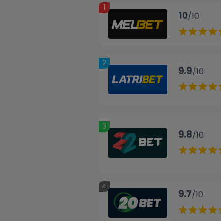
1
10
/10
2
9.9
/10
3
9.8
/10
4
9.7
/10