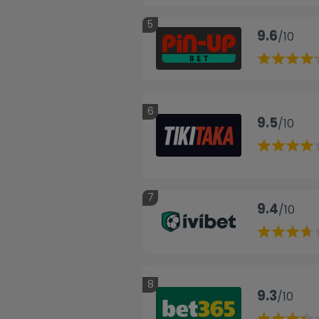
5
9.6
/10
6
9.5
/10
7
9.4
/10
8
9.3
/10