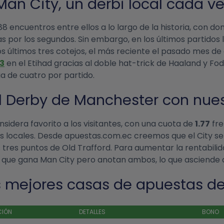
Man City, un derbi local cada v
188 encuentros entre ellos a lo largo de la historia, con d
as por los segundos. Sin embargo, en los últimos partidos 
os últimos tres cotejos, el más reciente el pasado mes d
3
en el Etihad gracias al doble hat-trick de Haaland y Fod
a de cuatro por partido.
l Derby de Manchester con nues
idera favorito a los visitantes, con una cuota de
1.77
fre
los locales. Desde apuestas.com.ec creemos que el City s
los tres puntos de Old Trafford. Para aumentar la rentabil
 que gana Man City pero anotan ambos, lo que asciende
 mejores casas de apuestas de
CIÓN
DETALLES
BONO