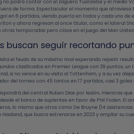
ag no podrá contar con el zaguero Tuanzebe y el medio V
uera de forma. Espectacular el momento que atraviesa R
 gol en 6 partidos, viendo puerta en todos y cada uno de e
lton y ahora regresan al once titular, como el lateral S
de otras temporadas pero clave en el juego del Man United
ns buscan seguir recortando punt
sita el feudo de su máximo rival esperando repetir resulta
undos clasificados en Premier League con 39 puntos, un t
enal, si no vence en su visita al Tottenham, y a su vez alej
dor del torneo con 45 tantos en 17 partidos, casi 3 gole
ispondrá del central Ruben Dias por lesión, mientras que 
desde el banco de suplentes en favor de Phil Foden. El a
operos, lo mismo que otros como De Bruyne (14 asistencias
 Haaland, que busca estrenarse en 2023 y ampliar su cu