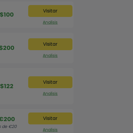
Visitar
$100
Analisis
Visitar
$200
Analisis
Visitar
$122
Analisis
€200
Visitar
s de €20
Analisis