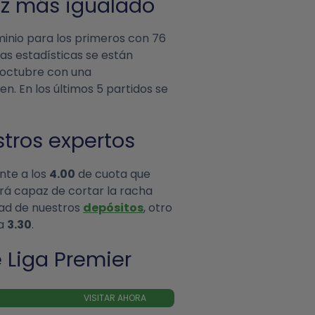
ez más igualado
ominio para los primeros con 76
las estadísticas se están
e octubre con una
en. En los últimos 5 partidos se
tros expertos
nte a los
4.00
de cuota que
erá capaz de cortar la racha
idad de nuestros
depósitos
, otro
 a
3.30
.
 Liga Premier
VISITAR AHORA