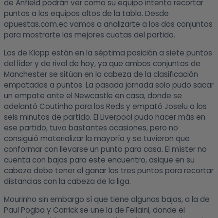
de Anfield podrán ver como su equipo intenta recortar
puntos a los equipos altos de la tabla. Desde
apuestas.com.ec vamos a analizarte a los dos conjuntos
para mostrarte las mejores cuotas del partido.
Los de Klopp están en la séptima posición a siete puntos
del líder y de rival de hoy, ya que ambos conjuntos de
Manchester se sitúan en la cabeza de la clasificación
empatados a puntos. La pasada jornada solo pudo sacar
un empate ante el Newcastle en casa, donde se
adelantó Coutinho para los Reds y empató Joselu a los
seis minutos de partido. El Liverpool pudo hacer más en
ese partido, tuvo bastantes ocasiones, pero no
consiguió materializar la mayoría y se tuvieron que
conformar con llevarse un punto para casa. El míster no
cuenta con bajas para este encuentro, asique en su
cabeza debe tener el ganar los tres puntos para recortar
distancias con la cabeza de la liga.
Mourinho sin embargo sí que tiene algunas bajas, a la de
Paul Pogba y Carrick se une la de Fellaini, donde el