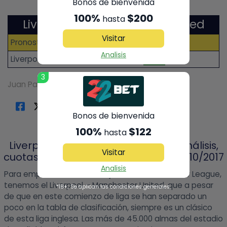
Bonos de bienvenida
100%
$200
hasta
Liverpool vs Manchester United
Visitar
Pronostico
Odd
Analisis
Liverpool
2.50
3
Juan Partal
|
octubre 10, 2017
Bonos de bienvenida
100%
$122
hasta
Liverpool vs Manchester United – Análisis,
Visitar
cuotas y resultados del partido – 14/10/2017
Analisis
Para empezar esta octava jornada de la Premier League,
tenemos el Liverpool – Manchester United, que a pesar
*18+; Se aplican las condiciones generales.
de que en este comienzo de liga se han separado un
poco en la tabla de clasificación, siempre es un clásico
de esta liga inglesa. Las más de 45.000 almas del estadio