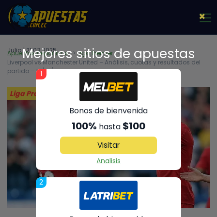
×
Mejores sitios de apuestas
Julio | 21.03.2025
Apuestas Deportivas
Liga Premier
Liverpool vs Manchester United – Análisis, cuotas y resultados del
partido – 14/10/2017
1
Liga Premier
Bonos de bienvenida
100%
$100
hasta
Visitar
Analisis
2