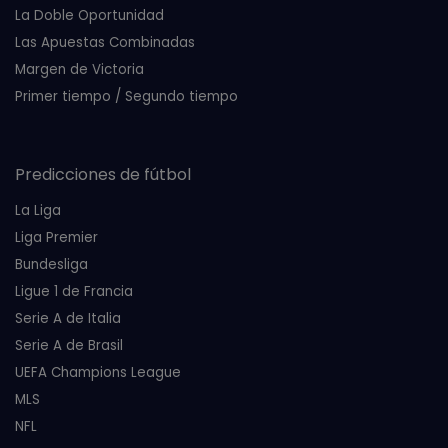
La Doble Oportunidad
Las Apuestas Combinadas
Margen de Victoria
Primer tiempo / Segundo tiempo
Predicciones de fútbol
La Liga
Liga Premier
Bundesliga
Ligue 1 de Francia
Serie A de Italia
Serie A de Brasil
UEFA Champions League
MLS
NFL