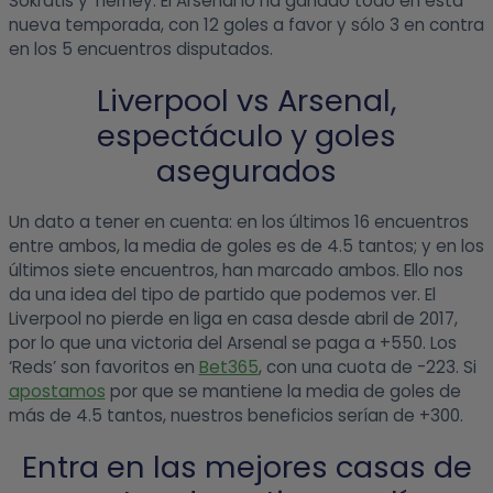
Sokratis y Tierney. El Arsenal lo ha ganado todo en esta
nueva temporada, con 12 goles a favor y sólo 3 en contra
en los 5 encuentros disputados.
Liverpool vs Arsenal,
espectáculo y goles
asegurados
Un dato a tener en cuenta: en los últimos 16 encuentros
entre ambos, la media de goles es de 4.5 tantos; y en los
últimos siete encuentros, han marcado ambos. Ello nos
da una idea del tipo de partido que podemos ver. El
Liverpool no pierde en liga en casa desde abril de 2017,
por lo que una victoria del Arsenal se paga a +550. Los
‘Reds’ son favoritos en
Bet365
, con una cuota de -223. Si
apostamos
por que se mantiene la media de goles de
más de 4.5 tantos, nuestros beneficios serían de +300.
Entra en las mejores casas de