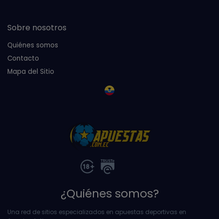
Sobre nosotros
Quiénes somos
Contacto
Mapa del Sitio
¿Quiénes somos?
Una red de sitios especializados en apuestas deportivas en