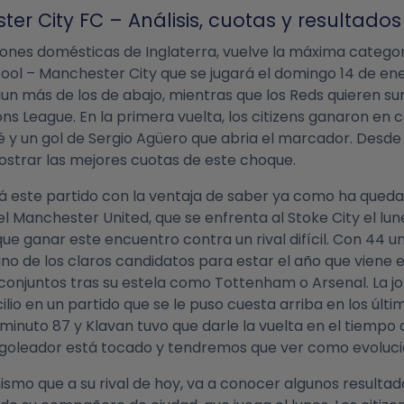
er City FC – Análisis, cuotas y resultados
ones domésticas de Inglaterra, vuelve la máxima categoría
ol – Manchester City que se jugará el domingo 14 de enero.
n más de los de abajo, mientras que los Reds quieren su
s League. En la primera vuelta, los citizens ganaron en 
né y un gol de Sergio Agüero que abria el marcador. Des
mostrar las mejores cuotas de este choque.
á este partido con la ventaja de saber ya como ha quedad
el Manchester United, que se enfrenta al Stoke City el lun
que ganar este encuentro contra un rival difícil. Con 44 
uno de los claros candidatos para estar el año que viene
 conjuntos tras su estela como Tottenham o Arsenal. La 
ilio en un partido que se le puso cuesta arriba en los últ
l minuto 87 y Klavan tuvo que darle la vuelta en el tiem
l goleador está tocado y tendremos que ver como evoluci
ismo que a su rival de hoy, va a conocer algunos resultad