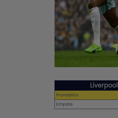
Liverpoo
Pronostico
Empate