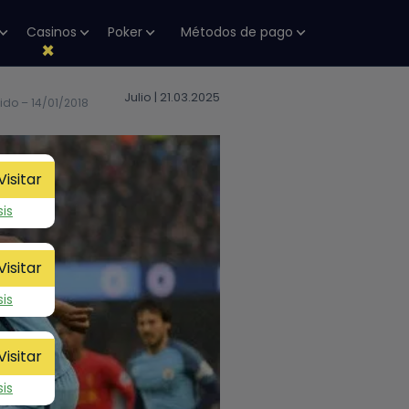
Casinos
Poker
Métodos de pago
×
Julio | 21.03.2025
tido – 14/01/2018
Visitar
sis
Visitar
sis
Visitar
sis