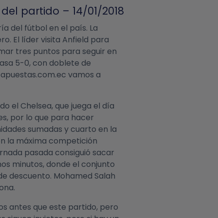
 del partido – 14/01/2018
 del fútbol en el país. La
 El líder visita Anfield para
mar tres puntos para seguir en
casa 5-0, con doblete de
de apuestas.com.ec vamos a
o el Chelsea, que juega el día
es, por lo que para hacer
unidades sumadas y cuarto en la
 en la máxima competición
jornada pasada consiguió sacar
imos minutos, donde el conjunto
po de descuento. Mohamed Salah
ona.
os antes que este partido, pero