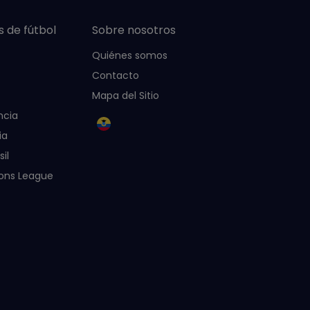
s de fútbol
Sobre nosotros
Quiénes somos
Contacto
Mapa del Sitio
ncia
ia
sil
ons League