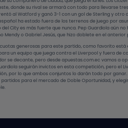
l de su compañero de ciudad, que juega el lunes. Los citizen
este, donde su rival se armará con todo para llevarse tr
entó al Watford y ganó 3-1 con un gol de Sterling y otro 
El español ha estado fuera de los terrenos de juego por as
o del City es más fuerte que nunca. Pep Guardiola aún no
o Mendy o Gabriel Jesús, que hizo doblete en el anterior p
cuotas generosas para este partido, como favorito está 
para un equipo que juega contra el Liverpool y fuera de ca
ador se decante, pero desde apuestas.com.ec vamos a op
uardiola seguirán invictos en esta competición, pero el Li
n, por lo que ambos conjuntos lo darán todo por ganar. S
 partidos para el mercado de Doble Oportunidad, y elegir
le.