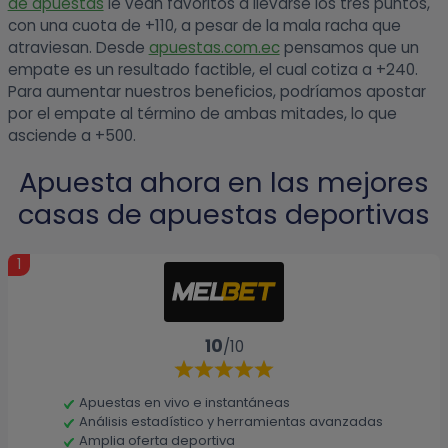
de apuestas
le vean favoritos a llevarse los tres puntos,
con una cuota de +110, a pesar de la mala racha que
atraviesan. Desde
apuestas.com.ec
pensamos que un
empate es un resultado factible, el cual cotiza a +240.
Para aumentar nuestros beneficios, podríamos apostar
por el empate al término de ambas mitades, lo que
asciende a +500.
Apuesta ahora en las mejores
casas de apuestas deportivas
1
10
/10
Apuestas en vivo e instantáneas
Análisis estadístico y herramientas avanzadas
Amplia oferta deportiva