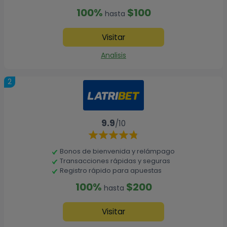
100%
$100
hasta
Visitar
Analisis
2
9.9
/10
Bonos de bienvenida y relámpago
Transacciones rápidas y seguras
Registro rápido para apuestas
100%
$200
hasta
Visitar