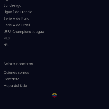
Bundesliga
Ligue 1 de Francia
Serie A de Italia
Serie A de Brasil
UEFA Champions League
MLS
NFL
Sobre nosotros
Quiénes somos
Contacto
Mapa del Sitio