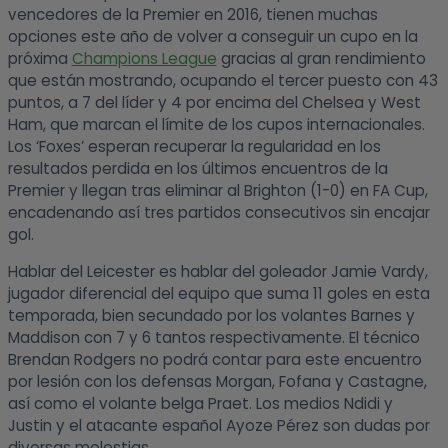
vencedores de la Premier en 2016, tienen muchas
opciones este año de volver a conseguir un cupo en la
próxima
Champions League
gracias al gran rendimiento
que están mostrando, ocupando el tercer puesto con 43
puntos, a 7 del líder y 4 por encima del Chelsea y West
Ham, que marcan el límite de los cupos internacionales.
Los ‘Foxes’ esperan recuperar la regularidad en los
resultados perdida en los últimos encuentros de la
Premier y llegan tras eliminar al Brighton (1-0) en FA Cup,
encadenando así tres partidos consecutivos sin encajar
gol.
Hablar del Leicester es hablar del goleador Jamie Vardy,
jugador diferencial del equipo que suma 11 goles en esta
temporada, bien secundado por los volantes Barnes y
Maddison con 7 y 6 tantos respectivamente. El técnico
Brendan Rodgers no podrá contar para este encuentro
por lesión con los defensas Morgan, Fofana y Castagne,
así como el volante belga Praet. Los medios Ndidi y
Justin y el atacante español Ayoze Pérez son dudas por
diversas molestias.