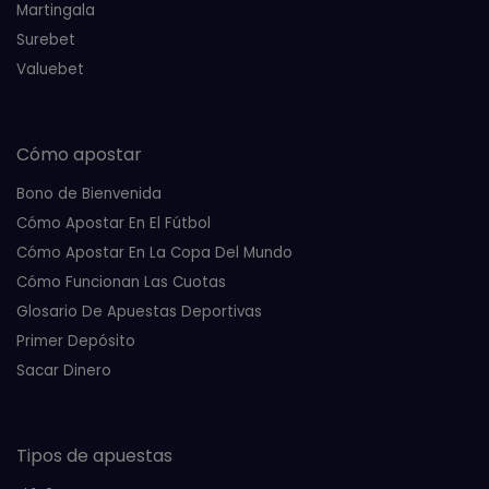
Martingala
Surebet
Valuebet
Cómo apostar
Bono de Bienvenida
Cómo Apostar En El Fútbol
Cómo Apostar En La Copa Del Mundo
Cómo Funcionan Las Cuotas
Glosario De Apuestas Deportivas
Primer Depósito
Sacar Dinero
Tipos de apuestas