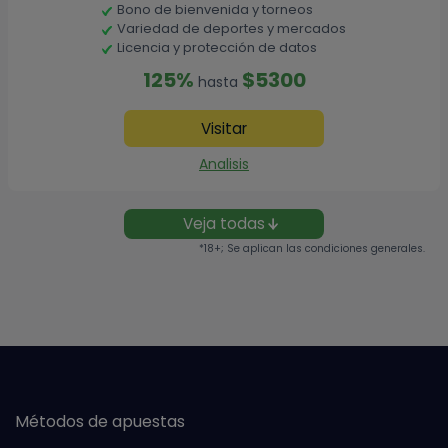
Bono de bienvenida y torneos
Variedad de deportes y mercados
Licencia y protección de datos
125%
$5300
hasta
Visitar
Analisis
Veja todas
*18+; Se aplican las condiciones generales.
Métodos de apuestas