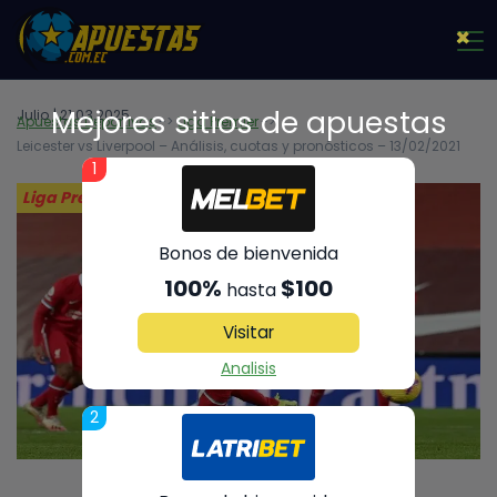
×
Mejores sitios de apuestas
Julio | 21.03.2025
Apuestas Deportivas
Liga Premier
Leicester vs Liverpool – Análisis, cuotas y pronósticos – 13/02/2021
1
Liga Premier
Bonos de bienvenida
100%
$100
hasta
Visitar
Analisis
2