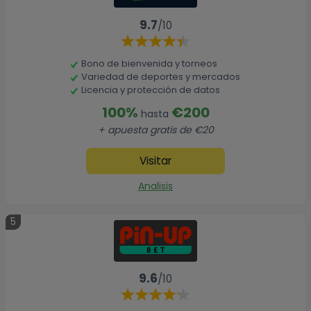
9.7
/10
Bono de bienvenida y torneos
Variedad de deportes y mercados
Licencia y protección de datos
100%
€200
hasta
+ apuesta gratis de €20
Visitar
Analisis
5
9.6
/10