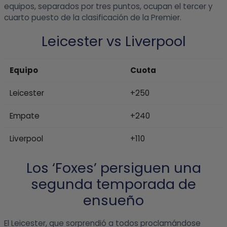
equipos, separados por tres puntos, ocupan el tercer y
cuarto puesto de la clasificación de la Premier.
Leicester vs Liverpool
Equipo
Cuota
Leicester
+250
Empate
+240
Liverpool
+110
Los ‘Foxes’ persiguen una
segunda temporada de
ensueño
El Leicester, que sorprendió a todos proclamándose