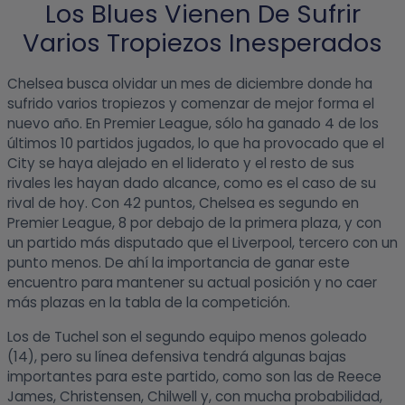
Los Blues Vienen De Sufrir
Varios Tropiezos Inesperados
Chelsea busca olvidar un mes de diciembre donde ha
sufrido varios tropiezos y comenzar de mejor forma el
nuevo año. En Premier League, sólo ha ganado 4 de los
últimos 10 partidos jugados, lo que ha provocado que el
City se haya alejado en el liderato y el resto de sus
rivales les hayan dado alcance, como es el caso de su
rival de hoy. Con 42 puntos, Chelsea es segundo en
Premier League, 8 por debajo de la primera plaza, y con
un partido más disputado que el Liverpool, tercero con un
punto menos. De ahí la importancia de ganar este
encuentro para mantener su actual posición y no caer
más plazas en la tabla de la competición.
Los de Tuchel son el segundo equipo menos goleado
(14), pero su línea defensiva tendrá algunas bajas
importantes para este partido, como son las de Reece
James, Christensen, Chilwell y, con mucha probabilidad,