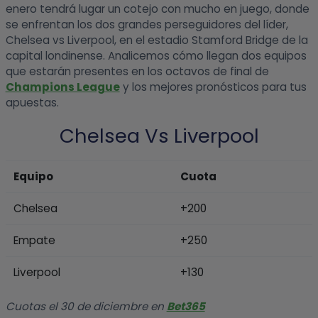
enero tendrá lugar un cotejo con mucho en juego, donde
se enfrentan los dos grandes perseguidores del líder,
Chelsea vs Liverpool, en el estadio Stamford Bridge de la
capital londinense. Analicemos cómo llegan dos equipos
que estarán presentes en los octavos de final de
Champions League
y los mejores pronósticos para tus
apuestas.
Chelsea Vs Liverpool
Equipo
Cuota
Chelsea
+200
Empate
+250
Liverpool
+130
Cuotas el 30 de diciembre en
Bet365