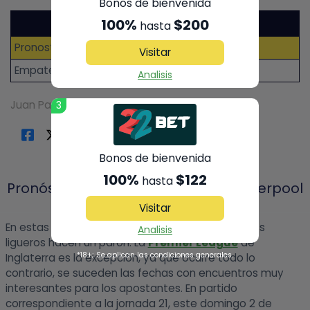
Bonos de bienvenida
Chelsea vs Liverpool
100%
$200
hasta
Pronostico
Odd
Visitar
Empate
+250
Analisis
Juan Partal
|
diciembre 30, 2021
3
Bonos de bienvenida
100%
$122
hasta
Pronósticos Para Este Chelsea Vs Liverpool
De Premier League
Visitar
En estas fechas navideñas, la mayoría de torneos
Analisis
ligueros hacen un parón. La
Premier League
de
*18+; Se aplican las condiciones generales.
Inglaterra es la excepción, ya que ocurre todo lo
contrario, se suceden las fechas con encuentros muy
interesantes para los apostantes. En partido
correspondiente a la jornada 21, este domingo 2 de