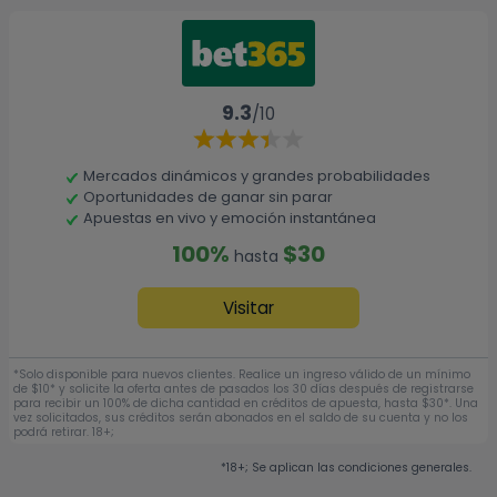
9.3
/10
Mercados dinámicos y grandes probabilidades
Oportunidades de ganar sin parar
Apuestas en vivo y emoción instantánea
100%
$30
hasta
Visitar
*Solo disponible para nuevos clientes. Realice un ingreso válido de un mínimo
de $10* y solicite la oferta antes de pasados los 30 días después de registrarse
para recibir un 100% de dicha cantidad en créditos de apuesta, hasta $30*. Una
vez solicitados, sus créditos serán abonados en el saldo de su cuenta y no los
podrá retirar. 18+;
*18+; Se aplican las condiciones generales.