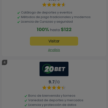
Catálogo de deportes y eventos
Métodos de pago tradicionales y modernos
Licencia de Curazao y seguridad
100%
$122
hasta
Visitar
Analisis
4
9.7
/10
Bono de bienvenida y torneos
Variedad de deportes y mercados
Licencia y protección de datos