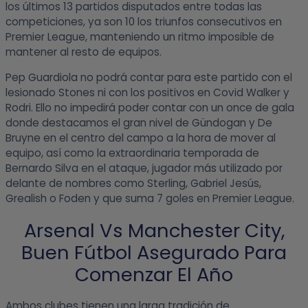
los últimos 13 partidos disputados entre todas las
competiciones, ya son 10 los triunfos consecutivos en
Premier League, manteniendo un ritmo imposible de
mantener al resto de equipos.
Pep Guardiola no podrá contar para este partido con el
lesionado Stones ni con los positivos en Covid Walker y
Rodri. Ello no impedirá poder contar con un once de gala
donde destacamos el gran nivel de Gündogan y De
Bruyne en el centro del campo a la hora de mover al
equipo, así como la extraordinaria temporada de
Bernardo Silva en el ataque, jugador más utilizado por
delante de nombres como Sterling, Gabriel Jesús,
Grealish o Foden y que suma 7 goles en Premier League.
Arsenal Vs Manchester City,
Buen Fútbol Asegurado Para
Comenzar El Año
Ambos clubes tienen una larga tradición de