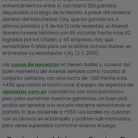
enfrentamientos entre sí, con hasta 206 partidos
disputados a lo largo de la historia. A pesar del reciente
dominio del Manchester City, que ha ganado los 4
últimos partidos y 11 de los 12 más recientes, el Arsenal
domina la serie histórica con 99 victorias frente a las 62
logradas por los Citizen, y 45 empates. Hay que
remontarse 6 años para ver la última victoria Gunner en
el Emirates vs Manchester City (2-1, 2015).
Las
casas de apuestas
no tienen dudas y, a pesar del
buen momento del Arsenal, señalan como favorito al
conjunto visitante, con una cuota de -200 frente a los
+450 que cotiza el triunfo local. El equipo de expertos de
apuestas.com.ec
coincidimos con este pronóstico,
pero para aumentar nuestras ganancias, un buen pick
podría ser apostar a la victoria visitante remontando el
partido, lo que asciende a +550. Los locales no cuentan
con su técnico en el banquillo y podrían salir motivados,
pero verse superados conforme avance el juego.