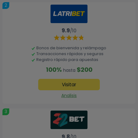
2
9.9
/10
Bonos de bienvenida y relámpago
Transacciones rápidas y seguras
Registro rápido para apuestas
100%
$200
hasta
Visitar
Analisis
3
9.8
/10