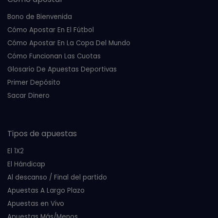
Bono de Bienvenida
Cómo Apostar En El Fútbol
Cómo Apostar En La Copa Del Mundo
Cómo Funcionan Las Cuotas
Glosario De Apuestas Deportivas
Primer Depósito
Sacar Dinero
Tipos de apuestas
El 1X2
El Hándicap
Al descanso / Final del partido
Apuestas A Largo Plazo
Apuestas en Vivo
Apuestas Más/Menos