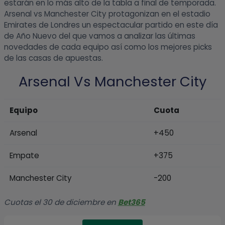
estarán en lo más alto de la tabla a final de temporada.
Arsenal vs Manchester City protagonizan en el estadio
Emirates de Londres un espectacular partido en este día
de Año Nuevo del que vamos a analizar las últimas
novedades de cada equipo así como los mejores picks
de las casas de apuestas.
Arsenal Vs Manchester City
Equipo
Cuota
Arsenal
+450
Empate
+375
Manchester City
-200
Cuotas el 30 de diciembre en
Bet365