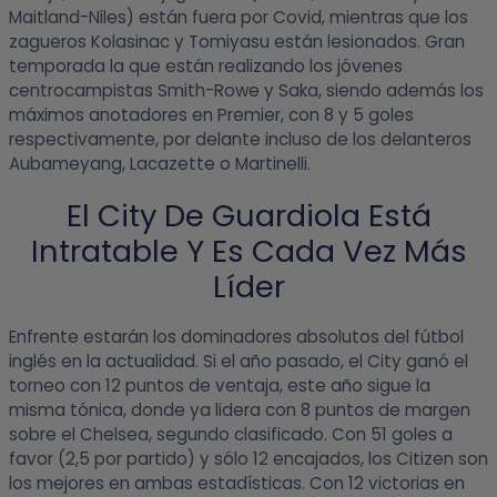
Maitland-Niles) están fuera por Covid, mientras que los
zagueros Kolasinac y Tomiyasu están lesionados. Gran
temporada la que están realizando los jóvenes
centrocampistas Smith-Rowe y Saka, siendo además los
máximos anotadores en Premier, con 8 y 5 goles
respectivamente, por delante incluso de los delanteros
Aubameyang, Lacazette o Martinelli.
El City De Guardiola Está
Intratable Y Es Cada Vez Más
Líder
Enfrente estarán los dominadores absolutos del fútbol
inglés en la actualidad. Si el año pasado, el City ganó el
torneo con 12 puntos de ventaja, este año sigue la
misma tónica, donde ya lidera con 8 puntos de margen
sobre el Chelsea, segundo clasificado. Con 51 goles a
favor (2,5 por partido) y sólo 12 encajados, los Citizen son
los mejores en ambas estadísticas. Con 12 victorias en