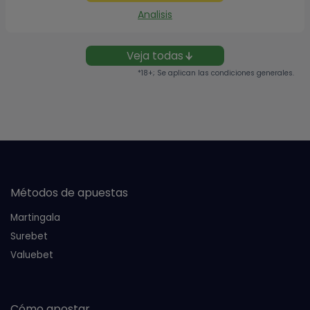
Analisis
Veja todas
*18+; Se aplican las condiciones generales.
Métodos de apuestas
Martingala
Surebet
Valuebet
Cómo apostar