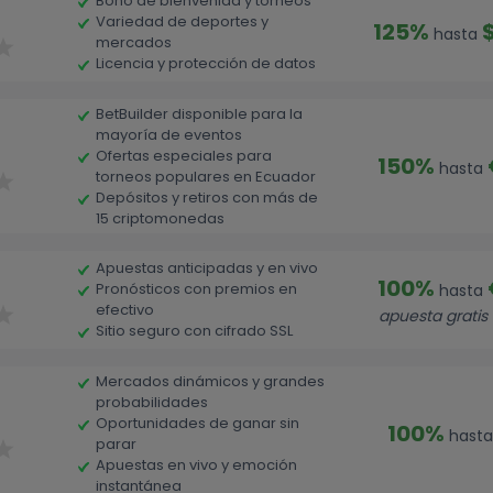
Bono de bienvenida y torneos
Variedad de deportes y
125%
hasta
mercados
Licencia y protección de datos
BetBuilder disponible para la
mayoría de eventos
Ofertas especiales para
150%
hasta
torneos populares en Ecuador
Depósitos y retiros con más de
15 criptomonedas
Apuestas anticipadas y en vivo
100%
Pronósticos con premios en
hasta
efectivo
apuesta gratis
Sitio seguro con cifrado SSL
Mercados dinámicos y grandes
probabilidades
Oportunidades de ganar sin
100%
hasta
parar
Apuestas en vivo y emoción
instantánea