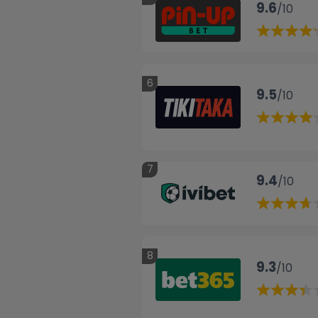
9.6
/10
6
9.5
/10
7
9.4
/10
8
9.3
/10