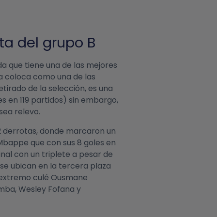
ta del grupo B
a que tiene una de las mejores
la coloca como una de las
tirado de la selección, es una
s en 119 partidos) sin embargo,
sea relevo.
 2 derrotas, donde marcaron un
n Mbappe que con sus 8 goles en
nal con un triplete a pesar de
 se ubican en la tercera plaza
el extremo culé Ousmane
amba, Wesley Fofana y