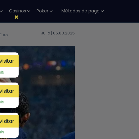
Casinos
Poker
Métodos de pago
×
Julio | 05.03.2025
 Euro
Visitar
sis
Visitar
sis
Visitar
sis