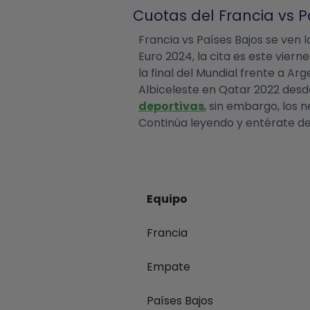
Cuotas del Francia vs P
Francia vs Países Bajos se ven l
Euro 2024, la cita es este vier
la final del Mundial frente a A
Albiceleste en Qatar 2022 desde 
deportivas
, sin embargo, los 
Continúa leyendo y entérate de
Equipo
Francia
Empate
Países Bajos