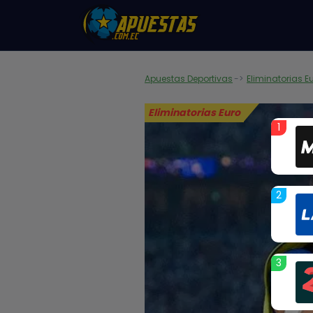
Apuestas Deportivas
Eliminatorias E
Eliminatorias Euro
1
2
3