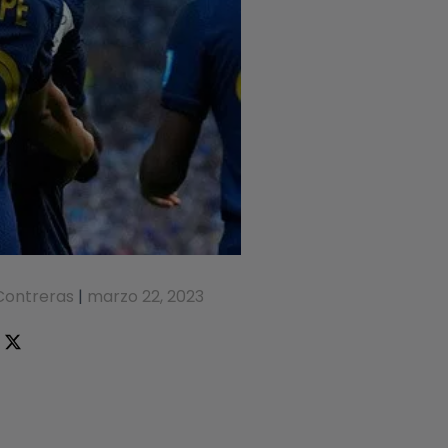
 Contreras
|
marzo 22, 2023