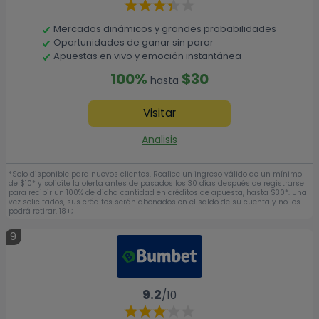
Mercados dinámicos y grandes probabilidades
Oportunidades de ganar sin parar
Apuestas en vivo y emoción instantánea
100%
$30
hasta
Visitar
Analisis
*Solo disponible para nuevos clientes. Realice un ingreso válido de un mínimo
de $10* y solicite la oferta antes de pasados los 30 días después de registrarse
para recibir un 100% de dicha cantidad en créditos de apuesta, hasta $30*. Una
vez solicitados, sus créditos serán abonados en el saldo de su cuenta y no los
podrá retirar. 18+;
9
9.2
/10