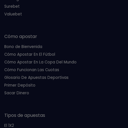
Surebet
Valuebet
Cómo apostar
Bono de Bienvenida
Cómo Apostar En El Fútbol
Cómo Apostar En La Copa Del Mundo
Cómo Funcionan Las Cuotas
Glosario De Apuestas Deportivas
Primer Depósito
Sacar Dinero
Tipos de apuestas
El 1X2