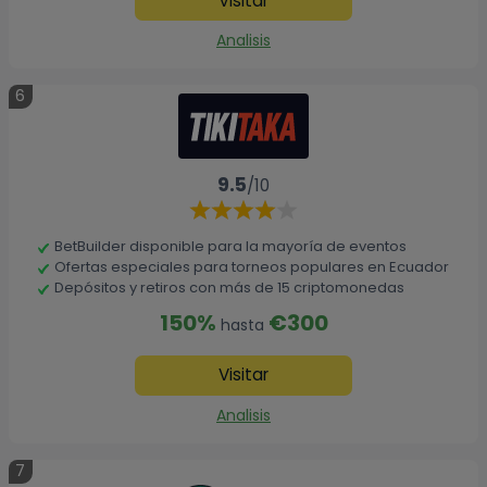
Visitar
Analisis
6
9.5
/10
BetBuilder disponible para la mayoría de eventos
Ofertas especiales para torneos populares en Ecuador
Depósitos y retiros con más de 15 criptomonedas
150%
€300
hasta
Visitar
Analisis
7