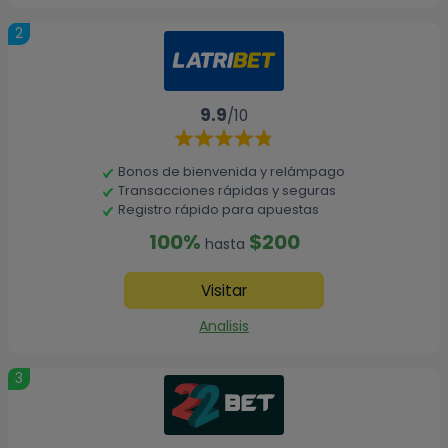
2
9.9
/10
Bonos de bienvenida y relámpago
Transacciones rápidas y seguras
Registro rápido para apuestas
100%
$200
hasta
Visitar
Analisis
3