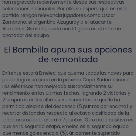
han regresado recientemente desde sus respectivas
selecciones nacionales. Por ello, se espera que en este
partido tengan relevancia jugadores como Óscar
Zambrano, el argentino Alzugaray o el atacante
Alexander Alvarado, quien con 10 goles es el máximo
anotador del equipo.
El Bombillo apura sus opciones
de remontada
Enfrente estará Emelec, que quema todas las naves para
poder lograr un cupo en la próxima Copa Sudamericana.
Los eléctricos han mejorado sustancialmente su
rendimiento en las últimas fechas, logrando 2 victorias y
2 empates en los últimos 5 encuentros, lo que le ha
permitido alejarse del descenso (5 puntos por encima) y
recortar distancias respecto al octavo clasificado de la
tabla acumulada, ahora a 7 puntos. Otro dato positivo es
que en la segunda etapa, Emelec es el segundo equipo
que menos goles encaja (5), únicamente superado