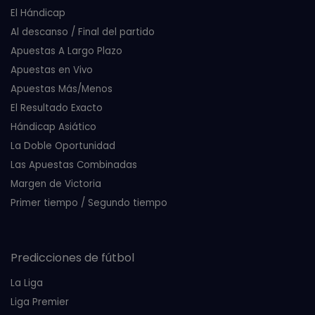
El Hándicap
Al descanso / Final del partido
Apuestas A Largo Plazo
Apuestas en Vivo
Apuestas Más/Menos
El Resultado Exacto
Hándicap Asiático
La Doble Oportunidad
Las Apuestas Combinadas
Margen de Victoria
Primer tiempo / Segundo tiempo
Predicciones de fútbol
La Liga
Liga Premier