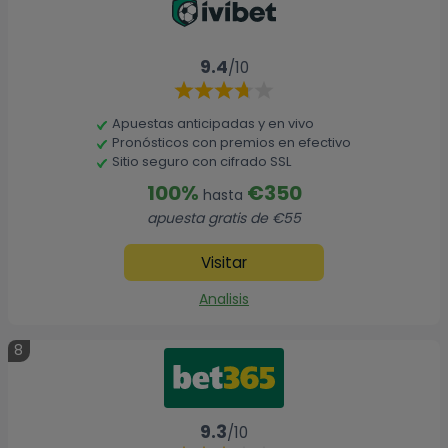
9.4
/10
Apuestas anticipadas y en vivo
Pronósticos con premios en efectivo
Sitio seguro con cifrado SSL
100%
€350
hasta
apuesta gratis de €55
Visitar
Analisis
8
9.3
/10