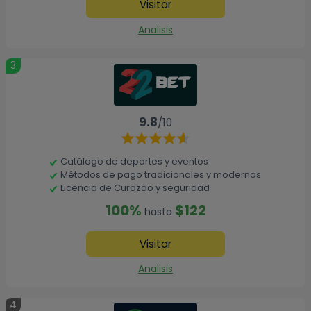
Visitar
Analisis
3
9.8
/10
Catálogo de deportes y eventos
Métodos de pago tradicionales y modernos
Licencia de Curazao y seguridad
100%
$122
hasta
Visitar
Analisis
4