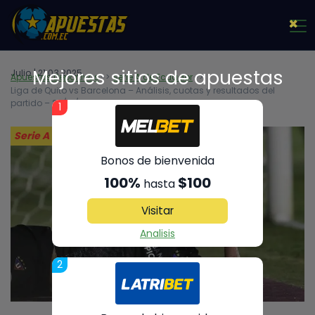
×
Mejores sitios de apuestas
Julio | 21.03.2025
Apuestas Deportivas
Serie A de Ecuador
Liga de Quito vs Barcelona – Análisis, cuotas y resultados del
partido – 29/12/2020
1
Serie A de Ecuador
Bonos de bienvenida
100%
$100
hasta
Visitar
Analisis
2