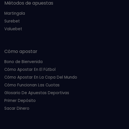
Métodos de apuestas
Martingala
Surebet
Valuebet
Cómo apostar
Bono de Bienvenida
Cómo Apostar En El Fútbol
Cómo Apostar En La Copa Del Mundo
Cómo Funcionan Las Cuotas
Glosario De Apuestas Deportivas
Primer Depósito
Sacar Dinero