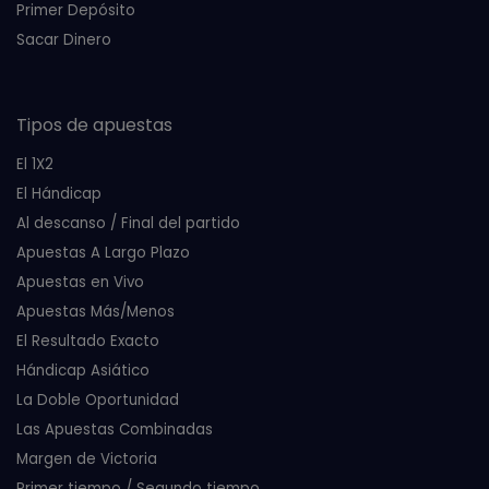
Primer Depósito
Sacar Dinero
Tipos de apuestas
El 1X2
El Hándicap
Al descanso / Final del partido
Apuestas A Largo Plazo
Apuestas en Vivo
Apuestas Más/Menos
El Resultado Exacto
Hándicap Asiático
La Doble Oportunidad
Las Apuestas Combinadas
Margen de Victoria
Primer tiempo / Segundo tiempo