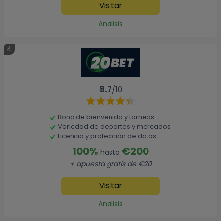
Visitar
Analisis
4
9.7
/10
Bono de bienvenida y torneos
Variedad de deportes y mercados
Licencia y protección de datos
100%
€200
hasta
+ apuesta gratis de €20
Visitar
Analisis