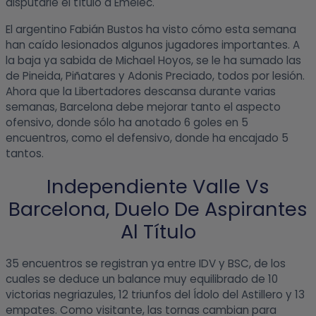
disputarle el título a Emelec.
El argentino Fabián Bustos ha visto cómo esta semana
han caído lesionados algunos jugadores importantes. A
la baja ya sabida de Michael Hoyos, se le ha sumado las
de Pineida, Piñatares y Adonis Preciado, todos por lesión.
Ahora que la Libertadores descansa durante varias
semanas, Barcelona debe mejorar tanto el aspecto
ofensivo, donde sólo ha anotado 6 goles en 5
encuentros, como el defensivo, donde ha encajado 5
tantos.
Independiente Valle Vs
Barcelona, Duelo De Aspirantes
Al Título
35 encuentros se registran ya entre IDV y BSC, de los
cuales se deduce un balance muy equilibrado de 10
victorias negriazules, 12 triunfos del Ídolo del Astillero y 13
empates. Como visitante, las tornas cambian para