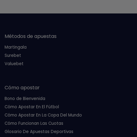
Métodos de apuestas
Martingala
Surebet
Valuebet
Cómo apostar
Bono de Bienvenida
Cómo Apostar En El Fútbol
Cómo Apostar En La Copa Del Mundo
Cómo Funcionan Las Cuotas
Glosario De Apuestas Deportivas