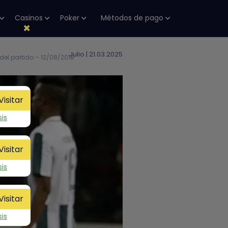
Casinos
Poker
Métodos de pago
×
Julio | 21.03.2025
del partido – 12/08/2018
Visitar
sis
Visitar
sis
Visitar
sis