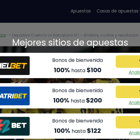
Apuestas
Casas de apuestas
dor
Deportivo Cuenca vs Barcelona SC – Análisis, cuotas y resultados 
Mejores sitios de apuestas
Bonos de bienvenida
100%
$100
hasta
Anali
Bonos de bienvenida
100%
$200
hasta
Anali
Bonos de bienvenida
100%
$122
hasta
Anali