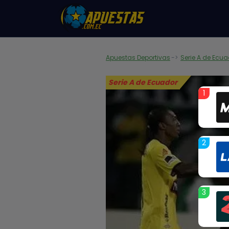
Apuestas Deportivas
Serie A de Ecua
Serie A de Ecuador
1
2
3