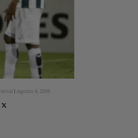
Partal
|
agosto 9, 2018