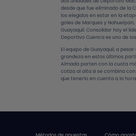
dos unidades de Deportivo Maca
desde que fue eliminado de la 
los elegidos en estar en la etap
goles de Marques y Nahuelpan, 
Guayaquil. Consolidar hoy el li
Deportivo Cuenca es uno de los 
El equipo de Guayaquil, a pesar
grandeza en estos últimos part
Almada parten con la cuota más
cotiza al alta si se combina con
que tenerlo en cuenta a la hora
Métodos de apuestas
Cómo apost