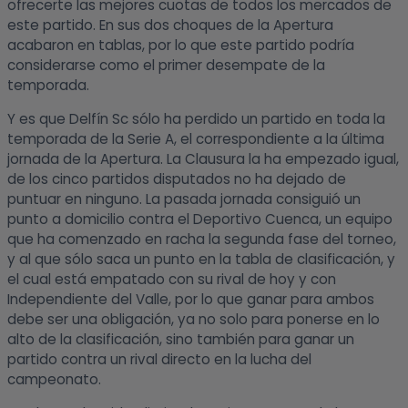
ofrecerte las mejores cuotas de todos los mercados de
este partido. En sus dos choques de la Apertura
acabaron en tablas, por lo que este partido podría
considerarse como el primer desempate de la
temporada.
Y es que Delfín Sc sólo ha perdido un partido en toda la
temporada de la Serie A, el correspondiente a la última
jornada de la Apertura. La Clausura la ha empezado igual,
de los cinco partidos disputados no ha dejado de
puntuar en ninguno. La pasada jornada consiguió un
punto a domicilio contra el Deportivo Cuenca, un equipo
que ha comenzado en racha la segunda fase del torneo,
y al que sólo saca un punto en la tabla de clasificación, y
el cual está empatado con su rival de hoy y con
Independiente del Valle, por lo que ganar para ambos
debe ser una obligación, ya no solo para ponerse en lo
alto de la clasificación, sino también para ganar un
partido contra un rival directo en la lucha del
campeonato.