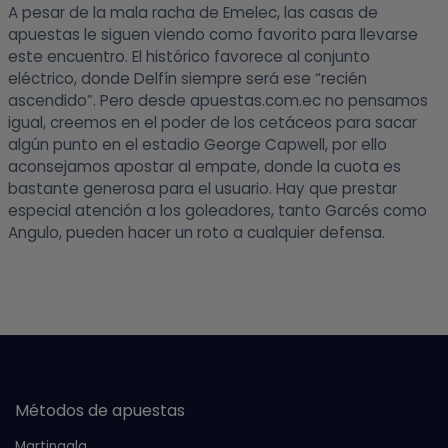
A pesar de la mala racha de Emelec, las casas de
apuestas le siguen viendo como favorito para llevarse
este encuentro. El histórico favorece al conjunto
eléctrico, donde Delfín siempre será ese “recién
ascendido”. Pero desde apuestas.com.ec no pensamos
igual, creemos en el poder de los cetáceos para sacar
algún punto en el estadio George Capwell, por ello
aconsejamos apostar al empate, donde la cuota es
bastante generosa para el usuario. Hay que prestar
especial atención a los goleadores, tanto Garcés como
Angulo, pueden hacer un roto a cualquier defensa.
Métodos de apuestas
Martingala