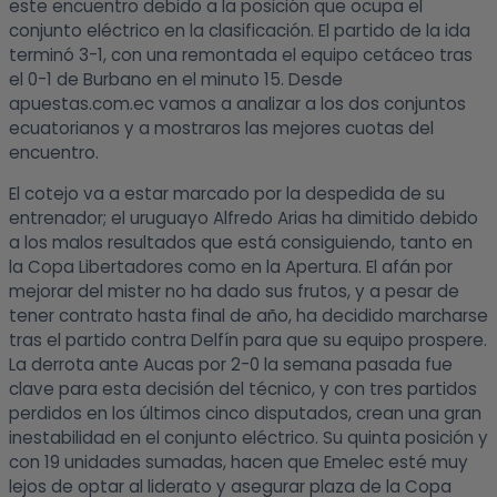
este encuentro debido a la posición que ocupa el
conjunto eléctrico en la clasificación. El partido de la ida
terminó 3-1, con una remontada el equipo cetáceo tras
el 0-1 de Burbano en el minuto 15. Desde
apuestas.com.ec vamos a analizar a los dos conjuntos
ecuatorianos y a mostraros las mejores cuotas del
encuentro.
El cotejo va a estar marcado por la despedida de su
entrenador; el uruguayo Alfredo Arias ha dimitido debido
a los malos resultados que está consiguiendo, tanto en
la Copa Libertadores como en la Apertura. El afán por
mejorar del mister no ha dado sus frutos, y a pesar de
tener contrato hasta final de año, ha decidido marcharse
tras el partido contra Delfín para que su equipo prospere.
La derrota ante Aucas por 2-0 la semana pasada fue
clave para esta decisión del técnico, y con tres partidos
perdidos en los últimos cinco disputados, crean una gran
inestabilidad en el conjunto eléctrico. Su quinta posición y
con 19 unidades sumadas, hacen que Emelec esté muy
lejos de optar al liderato y asegurar plaza de la Copa