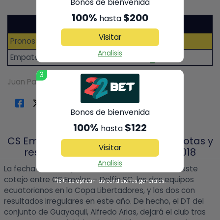
Bonos de bienvenida
100%
$200
hasta
CS Emelec vs Delfín SC
Visitar
Pronostico
Odd
Analisis
Empate
3
Juan Partal
|
mayo 10, 2018
Bonos de bienvenida
100%
$122
hasta
CS Emelec vs Delfín SC – Análisis, cuotas y
Visitar
resultados del partido – 12/05/2018
Analisis
La fecha 13 de la Apertura de la Serie A nos trae este
cotejo entre CS Emelec – Delfín SC, los dos equipos
*18+; Se aplican las condiciones generales.
ecuatorianos en la Copa Libertadores, y los dos con
resultados irregulares en este año. De hecho, el DT del
conjunto de Guayaquil, Alfredo Arias, dejará el club tras