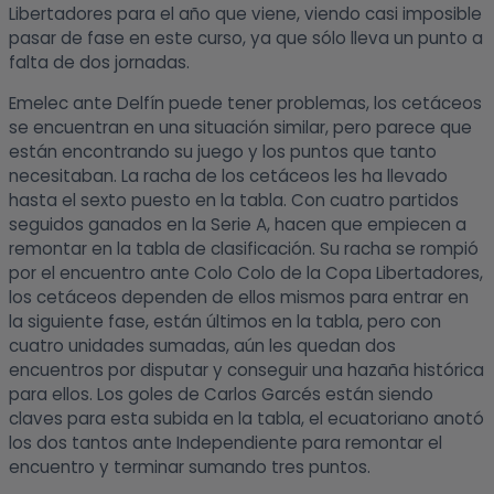
Libertadores para el año que viene, viendo casi imposible
pasar de fase en este curso, ya que sólo lleva un punto a
falta de dos jornadas.
Emelec ante Delfín puede tener problemas, los cetáceos
se encuentran en una situación similar, pero parece que
están encontrando su juego y los puntos que tanto
necesitaban. La racha de los cetáceos les ha llevado
hasta el sexto puesto en la tabla. Con cuatro partidos
seguidos ganados en la Serie A, hacen que empiecen a
remontar en la tabla de clasificación. Su racha se rompió
por el encuentro ante Colo Colo de la Copa Libertadores,
los cetáceos dependen de ellos mismos para entrar en
la siguiente fase, están últimos en la tabla, pero con
cuatro unidades sumadas, aún les quedan dos
encuentros por disputar y conseguir una hazaña histórica
para ellos. Los goles de Carlos Garcés están siendo
claves para esta subida en la tabla, el ecuatoriano anotó
los dos tantos ante Independiente para remontar el
encuentro y terminar sumando tres puntos.