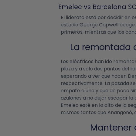
Emelec vs Barcelona SC 
El liderato está por decidir en 
estadio George Capwell acoge e
primeros, mientras que los cana
La remontada de
Los eléctricos han ido remonta
plaza y a solo dos puntos del li
esperando a ver que hacen Depor
respectivamente. La pasada se
empate a uno y que de poco sir
azulones a no dejar escapar la 
Emelec esté en lo alto de la se
mismos tantos que Anangonó, el
Mantener e