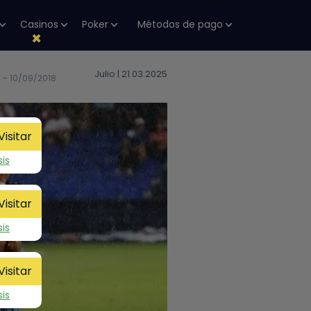
Casinos
Poker
Métodos de pago
×
Julio | 21.03.2025
o – 10/09/2018
Visitar
sis
Visitar
sis
Visitar
sis