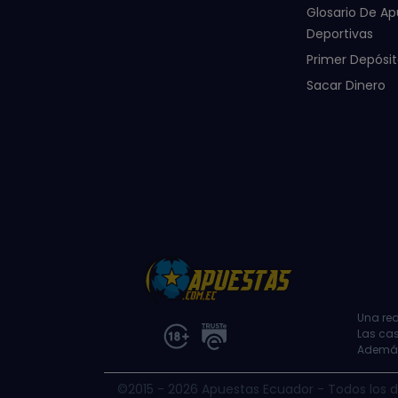
Glosario De A
Deportivas
Primer Depósi
Sacar Dinero
Una red
Las ca
Además,
©2015 - 2026 Apuestas Ecuador
-
Todos los 