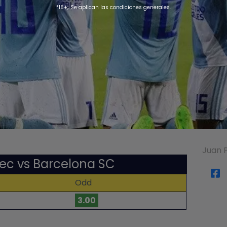
*18+; Se aplican las condiciones generales.
Juan 
ec vs Barcelona SC
Odd
3.00