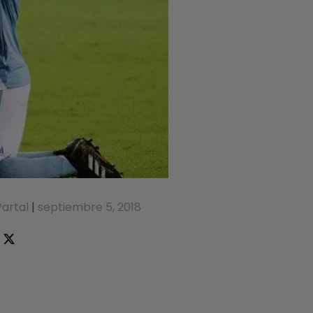
Partal
|
septiembre 5, 2018