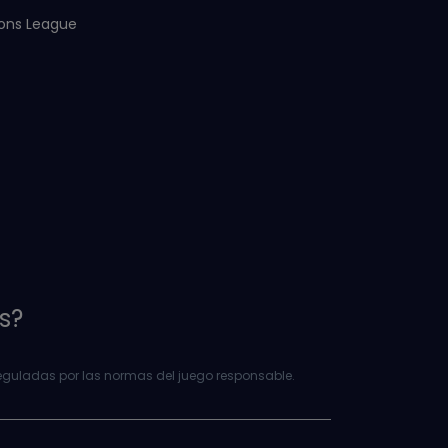
ons League
s?
guladas por las normas del juego responsable.