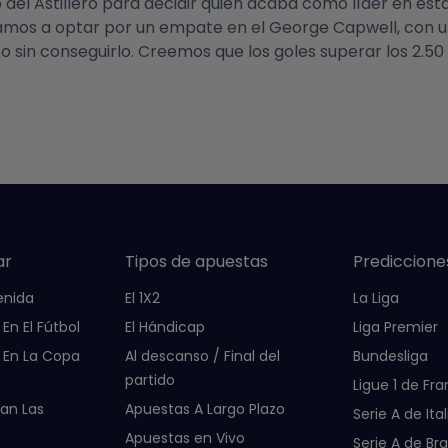
 del Astillero para decidir quien acaba como líder en e
vamos a optar por un empate en el George Capwell, con 
fo sin conseguirlo. Creemos que los goles superar los 2.50
ar
Tipos de apuestas
Prediccione
enida
El 1X2
La Liga
n El Fútbol
El Hándicap
Liga Premier
 En La Copa
Al descanso / Final del
Bundesliga
partido
Ligue 1 de Fra
an Las
Apuestas A Largo Plazo
Serie A de Ital
Apuestas en Vivo
Serie A de Bra