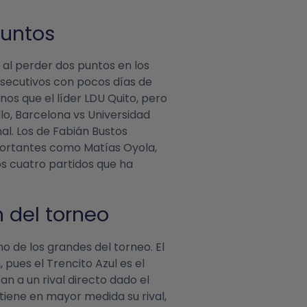
puntos
 al perder dos puntos en los
nsecutivos con pocos días de
os que el líder LDU Quito, pero
llo, Barcelona vs Universidad
al. Los de Fabián Bustos
portantes como Matías Oyola,
s cuatro partidos que ha
 del torneo
o de los grandes del torneo. El
ues el Trencito Azul es el
an a un rival directo dado el
tiene en mayor medida su rival,