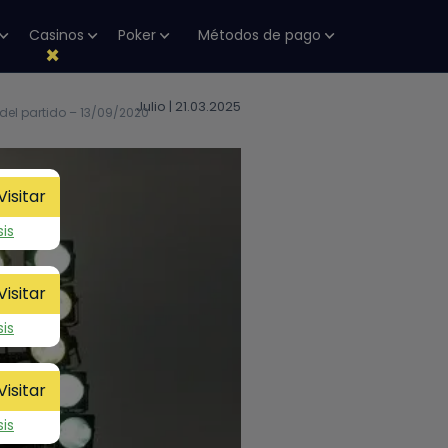
Casinos
Poker
Métodos de pago
×
Julio | 21.03.2025
 del partido – 13/09/2020
Visitar
sis
Visitar
sis
Visitar
sis