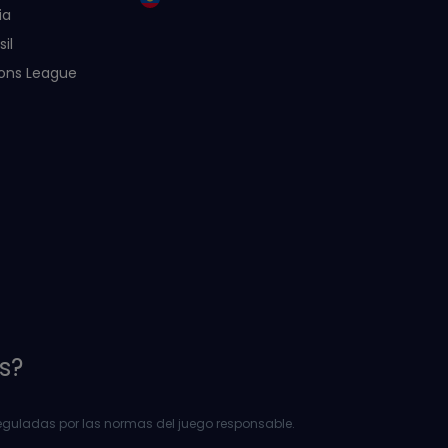
ia
sil
ons League
s?
guladas por las normas del juego responsable.