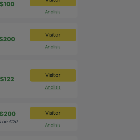
$100
Analisis
Visitar
$200
Analisis
Visitar
$122
Analisis
€200
Visitar
s de €20
Analisis