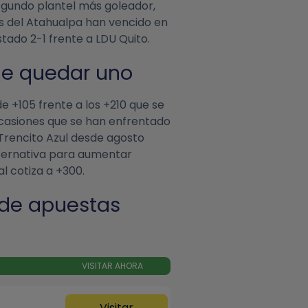
segundo plantel más goleador,
s del Atahualpa han vencido en
tado 2-1 frente a LDU Quito.
de quedar uno
e +105 frente a los +210 que se
 ocasiones que se han enfrentado
l Trencito Azul desde agosto
lternativa para aumentar
l cotiza a +300.
 de apuestas
VISITAR AHORA
Visitar