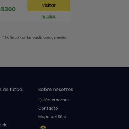
Visitar
$5300
Analisis
*18+; Se aplican las condiciones generales.
s de fútbol
Sobre nosotros
Quiénes somos
Contacto
Mapa del Sitio
ncia