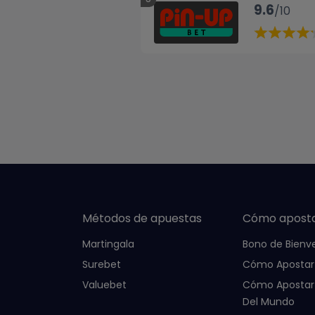
9.6
/10
Métodos de apuestas
Cómo apost
Martingala
Bono de Bienv
Surebet
Cómo Apostar E
Valuebet
Cómo Apostar
Del Mundo