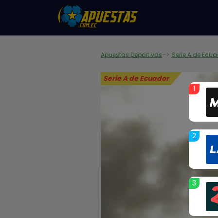
Apuestas Deportivas
Serie A de Ecua
Serie A de Ecuador
1
2
3