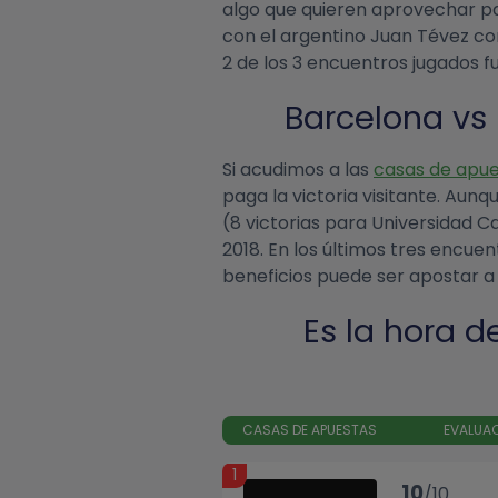
algo que quieren aprovechar par
con el argentino Juan Tévez c
2 de los 3 encuentros jugados f
Barcelona vs
Si acudimos a las
casas de apu
paga la victoria visitante. Aun
(8 victorias para Universidad Ca
2018. En los últimos tres encu
beneficios puede ser apostar a 
Es la hora 
CASAS DE APUESTAS
EVALUA
1
10
/10