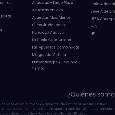
an Las
Apuestas A Largo Plazo
Serie A de Ital
Apuestas en Vivo
Serie A de Bra
puestas
Apuestas Más/Menos
UEFA Champi
El Resultado Exacto
MLS
to
Hándicap Asiático
NFL
La Doble Oportunidad
Las Apuestas Combinadas
Margen de Victoria
Primer tiempo / Segundo
tiempo
¿Quiénes somo
 de sitios especializados en apuestas deportivas en America latina:
sas de apuestas que aparecen en Apuesta.com.ec están debidamente re
 sólo deben acceder estos sitios adultos de +18 años.