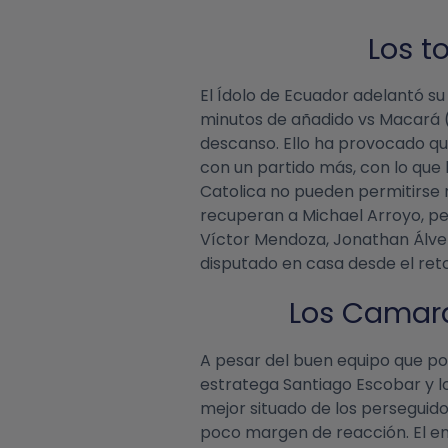
Los t
El Ídolo de Ecuador adelantó su
minutos de añadido vs Macará (
descanso. Ello ha provocado que
con un partido más, con lo que 
Catolica no pueden permitirse 
recuperan a Michael Arroyo, pe
Víctor Mendoza, Jonathan Álvez
disputado en casa desde el ret
Los Camara
A pesar del buen equipo que pos
estratega Santiago Escobar y l
mejor situado de los perseguidor
poco margen de reacción. El enc