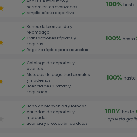
Análisis estadístico y
100%
hasta
herramientas avanzadas
Amplia oferta deportiva
Bonos de bienvenida y
relámpago
100%
Transacciones rápidas y
hasta
seguras
Registro rápido para apuestas
Catálogo de deportes y
eventos
Métodos de pago tradicionales
100%
hasta
y modernos
Licencia de Curazao y
seguridad
Bono de bienvenida y torneos
100%
Variedad de deportes y
hasta
mercados
+ apuesta grati
Licencia y protección de datos