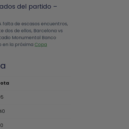
tados del partido –
 A falta de escasos encuentros,
e dos de ellos, Barcelona vs
 estadio Monumental Banco
o en la próxima
Copa
ca
ota
05
40
10