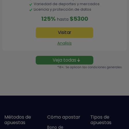
Variedad de deportes y mercados
Licencia y protección de datos
125%
$5300
hasta
Visitar
Analisis
Veja todas
*18+; Se aplican las condiciones generales.
Métodos de
Cómo apostar
Tipos de
apuestas
apuestas
Bono de