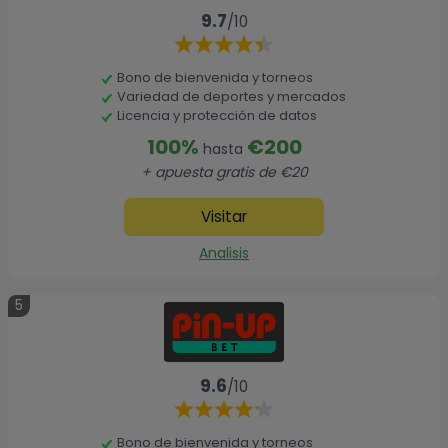
9.7
/10
Bono de bienvenida y torneos
Variedad de deportes y mercados
Licencia y protección de datos
100%
€200
hasta
+ apuesta gratis de €20
Visitar
Analisis
5
9.6
/10
Bono de bienvenida y torneos