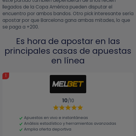
este partido también dependerán de si los recién
llegados de la Copa América pueden disputar el
encuentro por ambos bandos. Otro pick interesante sería
apostar por que Barcelona gana ambas mitades, lo que
se paga a +200.
Es hora de apostar en las
principales casas de apuestas
en línea
1
10
/10
Apuestas en vivo e instantáneas
Análisis estadístico y herramientas avanzadas
Amplia oferta deportiva