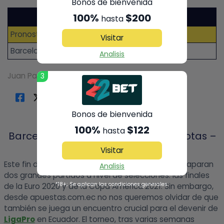
Bonos de bienvenida
Barcelona vs Emelec
100%
$200
hasta
Pronostico
Odd
Visitar
Barcelona
-110
Analisis
Juan Partal
|
julio 8, 2021
3
Bonos de bienvenida
100%
$122
hasta
Barcelona vs Emelec – Análisis y cuotas –
10/07/2021
Visitar
Este fin de semana casi todas las miradas las acaparan
Analisis
dos grandes partidos a nivel de selecciones: las finales
*18+; Se aplican las condiciones generales.
de la Euro 2020 y de la Copa América 2021. Sin embargo,
desde apuestas.com.ec no nos queremos olvidar de que
también se juega un encuentro crucial para el devenir de
LigaPro
en Ecuador. El torneo, tras varias semanas