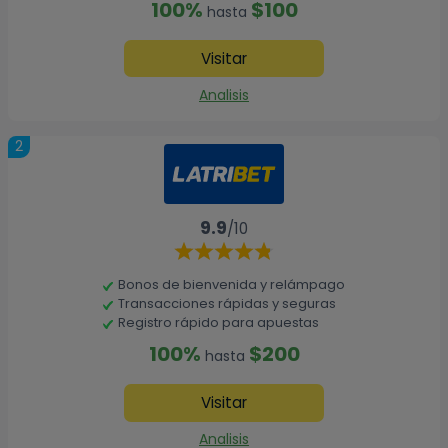
100%
$100
hasta
Visitar
Analisis
2
9.9
/10
Bonos de bienvenida y relámpago
Transacciones rápidas y seguras
Registro rápido para apuestas
100%
$200
hasta
Visitar
Analisis