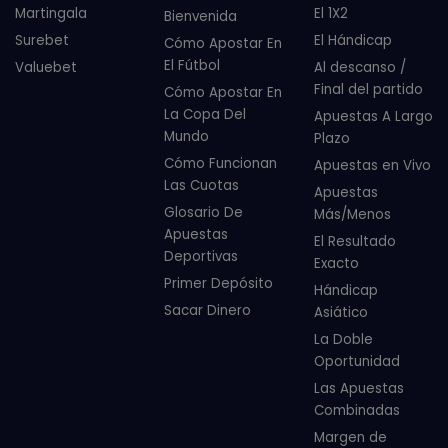
Martingala
El 1X2
Bienvenida
Surebet
El Hándicap
Cómo Apostar En
El Fútbol
Valuebet
Al descanso /
Final del partido
Cómo Apostar En
La Copa Del
Apuestas A Largo
Mundo
Plazo
Cómo Funcionan
Apuestas en Vivo
Las Cuotas
Apuestas
Glosario De
Más/Menos
Apuestas
El Resultado
Deportivas
Exacto
Primer Depósito
Hándicap
Sacar Dinero
Asiático
La Doble
Oportunidad
Las Apuestas
Combinadas
Margen de