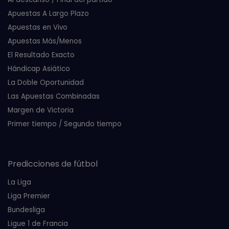
Apuestas A Largo Plazo
Apuestas en Vivo
Apuestas Más/Menos
El Resultado Exacto
Hándicap Asiático
La Doble Oportunidad
Las Apuestas Combinadas
Margen de Victoria
Primer tiempo / Segundo tiempo
Predicciones de fútbol
La Liga
Liga Premier
Bundesliga
Ligue 1 de Francia