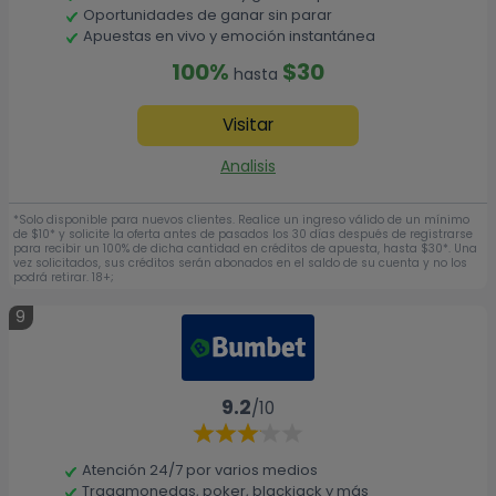
Oportunidades de ganar sin parar
Apuestas en vivo y emoción instantánea
100%
$30
hasta
Visitar
Analisis
*Solo disponible para nuevos clientes. Realice un ingreso válido de un mínimo
de $10* y solicite la oferta antes de pasados los 30 días después de registrarse
para recibir un 100% de dicha cantidad en créditos de apuesta, hasta $30*. Una
vez solicitados, sus créditos serán abonados en el saldo de su cuenta y no los
podrá retirar. 18+;
9
9.2
/10
Atención 24/7 por varios medios
Tragamonedas, poker, blackjack y más