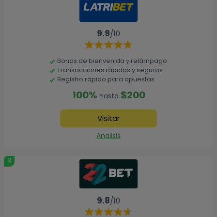
9.9
/10
Bonos de bienvenida y relámpago
Transacciones rápidas y seguras
Registro rápido para apuestas
100%
$200
hasta
Visitar
Analisis
3
9.8
/10