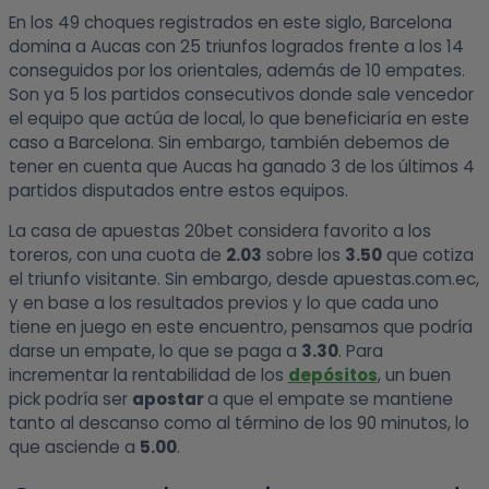
En los 49 choques registrados en este siglo, Barcelona
domina a Aucas con 25 triunfos logrados frente a los 14
conseguidos por los orientales, además de 10 empates.
Son ya 5 los partidos consecutivos donde sale vencedor
el equipo que actúa de local, lo que beneficiaría en este
caso a Barcelona. Sin embargo, también debemos de
tener en cuenta que Aucas ha ganado 3 de los últimos 4
partidos disputados entre estos equipos.
La casa de apuestas 20bet considera favorito a los
toreros, con una cuota de
2.03
sobre los
3.50
que cotiza
el triunfo visitante. Sin embargo, desde apuestas.com.ec,
y en base a los resultados previos y lo que cada uno
tiene en juego en este encuentro, pensamos que podría
darse un empate, lo que se paga a
3.30
. Para
incrementar la rentabilidad de los
depósitos
, un buen
pick podría ser
apostar
a que el empate se mantiene
tanto al descanso como al término de los 90 minutos, lo
que asciende a
5.00
.