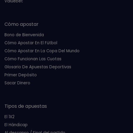
Valuebet
Cómo apostar
Bono de Bienvenida
Cómo Apostar En El Fútbol
Cómo Apostar En La Copa Del Mundo
Cómo Funcionan Las Cuotas
Glosario De Apuestas Deportivas
Primer Depósito
Sacar Dinero
Tipos de apuestas
El 1X2
El Hándicap
Al descanso / Final del partido