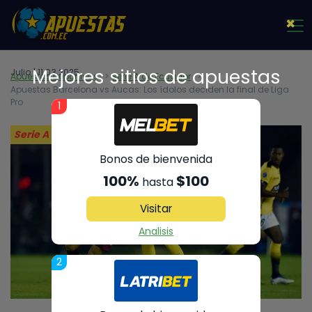
×
Mejores sitios de apuestas
Julio | 11.03.2025
Apuestas Deportivas
Serie A de Ecuador
Apuestas Barcelona vs Aucas: Los ídolos deciden la final de Liga
Pro
1
Serie A de Ecuador
Bonos de bienvenida
100%
$100
hasta
Visitar
Analisis
2