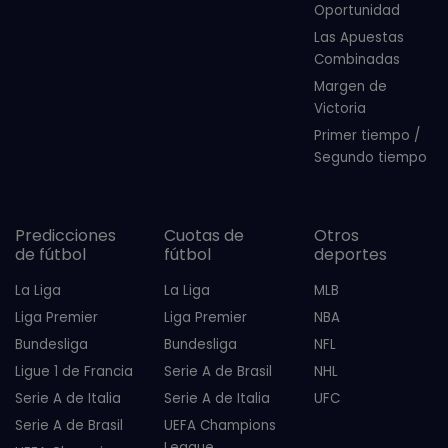
Oportunidad
Las Apuestas
Combinadas
Margen de
Victoria
Primer tiempo /
Segundo tiempo
Predicciones
Cuotas de
Otros
de fútbol
fútbol
deportes
La Liga
La Liga
MLB
Liga Premier
Liga Premier
NBA
Bundesliga
Bundesliga
NFL
Ligue 1 de Francia
Serie A de Brasil
NHL
Serie A de Italia
Serie A de Italia
UFC
Serie A de Brasil
UEFA Champions
League