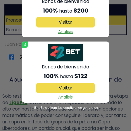
Bonos de bienvenida
Aucas vs Barcelona
100%
$200
hasta
Pronostico
Odd
Visitar
Barcelona
2.70
Analisis
Juan Partal
|
mayo 20, 2022
3
Bonos de bienvenida
100%
$122
hasta
Apuestas para la posible definición de
LigaPro: Aucas vs Barcelona
Visitar
Solo restan dos fechas para el cierre de la primera etapa
Analisis
de
LigaPro
en Ecuador y las espadas están en todo lo
*18+; Se aplican las condiciones generales.
alto con hasta 5 equipos que aún mantienen opciones
matemáticas de poder conseguir el liderato y, por tanto,
un cupo en la fase de grupos de la próxima Copa
Libertadores. Un partido crucial, que podría ser incluso