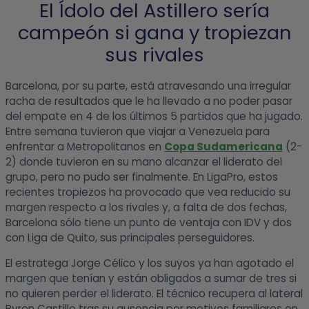
El Ídolo del Astillero sería
campeón si gana y tropiezan
sus rivales
Barcelona, por su parte, está atravesando una irregular
racha de resultados que le ha llevado a no poder pasar
del empate en 4 de los últimos 5 partidos que ha jugado.
Entre semana tuvieron que viajar a Venezuela para
enfrentar a Metropolitanos en
Copa Sudamericana
(2-
2) donde tuvieron en su mano alcanzar el liderato del
grupo, pero no pudo ser finalmente. En LigaPro, estos
recientes tropiezos ha provocado que vea reducido su
margen respecto a los rivales y, a falta de dos fechas,
Barcelona sólo tiene un punto de ventaja con IDV y dos
con Liga de Quito, sus principales perseguidores.
El estratega Jorge Célico y los suyos ya han agotado el
margen que tenían y están obligados a sumar de tres si
no quieren perder el liderato. El técnico recupera al lateral
Byron Castillo tras su ausencia por motivos familiares en