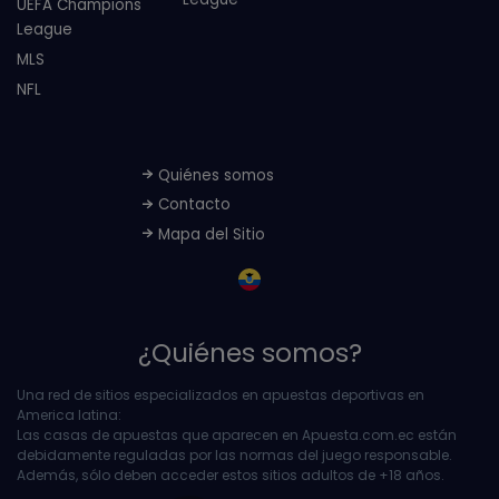
UEFA Champions
League
MLS
NFL
Quiénes somos
Contacto
Mapa del Sitio
¿Quiénes somos?
Una red de sitios especializados en apuestas deportivas en
America latina:
Las casas de apuestas que aparecen en Apuesta.com.ec están
debidamente reguladas por las normas del juego responsable.
Además, sólo deben acceder estos sitios adultos de +18 años.