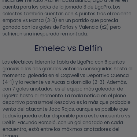
inicial del Trencito Azul en Casa Blanca, algo a tener en
cuenta para los picks de la jornada 3 de LigaPro. Los
celestes también cuentan con 4 puntos tras el reciente
empate vs Manta (3-3) en un partido que parecía
ganado con los goles de Farías y Valencia (x2) pero
sufrieron una inesperada remontada.
Emelec vs Delfín
Los eléctricos lideran la tabla de LigaPro con 6 puntos
gracias a las dos grandes victorias conseguidas hasta el
momento: goleada en el Capwell vs Deportivo Cuenca
(4-1) y la reciente vs Aucas a domicilio (2-3). Además,
con 7 goles anotados, es el equipo más goleador de
LigaPro hasta el momento. La mala noticia en el plano
deportivo para Ismael Rescalvo es la más que probable
venta del atacante Joao Rojas, aunque es posible que
todavía pueda estar disponible para este encuentro vs
Delfín. Facundo Barceló, con un gol anotado en cada
encuentro, está entre los máximos anotadores del
torneo.