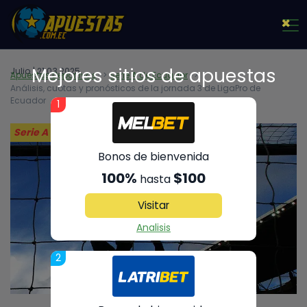
×
Mejores sitios de apuestas
Julio | 21.03.2025
Apuestas Deportivas
Serie A de Ecuador
Análisis, cuotas y pronósticos de la jornada 3 de LigaPro de
Ecuador
1
Serie A de Ecuador
Bonos de bienvenida
100%
$100
hasta
Visitar
Analisis
2