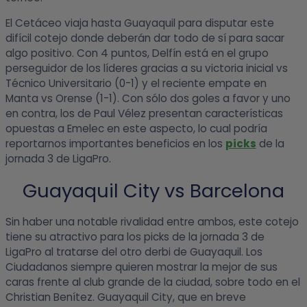
El Cetáceo viaja hasta Guayaquil para disputar este
difícil cotejo donde deberán dar todo de sí para sacar
algo positivo. Con 4 puntos, Delfín está en el grupo
perseguidor de los líderes gracias a su victoria inicial vs
Técnico Universitario (0-1) y el reciente empate en
Manta vs Orense (1-1). Con sólo dos goles a favor y uno
en contra, los de Paul Vélez presentan características
opuestas a Emelec en este aspecto, lo cual podría
reportarnos importantes beneficios en los
picks
de la
jornada 3 de LigaPro.
Guayaquil City vs Barcelona
Sin haber una notable rivalidad entre ambos, este cotejo
tiene su atractivo para los picks de la jornada 3 de
LigaPro al tratarse del otro derbi de Guayaquil. Los
Ciudadanos siempre quieren mostrar la mejor de sus
caras frente al club grande de la ciudad, sobre todo en el
Christian Benítez. Guayaquil City, que en breve