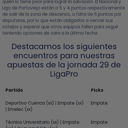
quién lo tiene peor para lograr la salvación. El Nacional y
Liga de Portoviejo están a 5 y 4 puntos respectivamente
de salir de la zona de descenso, a falta de 6 puntos por
disputarse, por lo que están obligados a vencer sus
cotejos y esperar que otros equipos fallen para seguir
teniendo opciones de cara a la última fecha.
Destacamos los siguientes
encuentros para nuestras
apuestas de la jornada 29 de
LigaPro
Partido
Picks
Deportivo Cuenca (xx) | Empate (xx)
Empate
| Emelec (xx)
Técnico Universitario (xx) | Empate
Empate