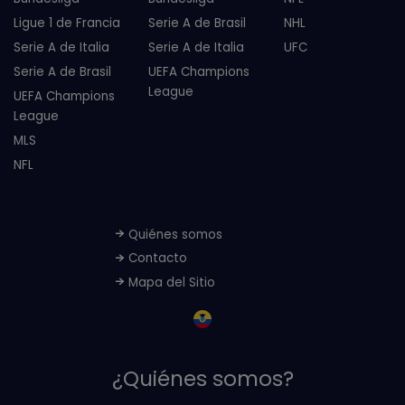
Ligue 1 de Francia
Serie A de Brasil
NHL
Serie A de Italia
Serie A de Italia
UFC
Serie A de Brasil
UEFA Champions
League
UEFA Champions
League
MLS
NFL
Quiénes somos
Contacto
Mapa del Sitio
¿Quiénes somos?