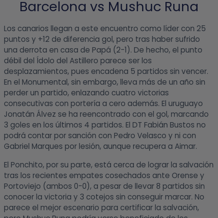
Barcelona vs Mushuc Runa
Los canarios llegan a este encuentro como líder con 25
puntos y +12 de diferencia gol, pero tras haber sufrido
una derrota en casa de Papá (2-1). De hecho, el punto
débil del Ídolo del Astillero parece ser los
desplazamientos, pues encadena 5 partidos sin vencer.
En el Monumental, sin embargo, lleva más de un año sin
perder un partido, enlazando cuatro victorias
consecutivas con portería a cero además. El uruguayo
Jonatán Álvez se ha reencontrado con el gol, marcando
3 goles en los últimos 4 partidos. El DT Fabián Bustos no
podrá contar por sanción con Pedro Velasco y ni con
Gabriel Marques por lesión, aunque recupera a Aimar.
El Ponchito, por su parte, está cerca de lograr la salvación
tras los recientes empates cosechados ante Orense y
Portoviejo (ambos 0-0), a pesar de llevar 8 partidos sin
conocer la victoria y 3 cotejos sin conseguir marcar. No
parece el mejor escenario para certificar la salvación,