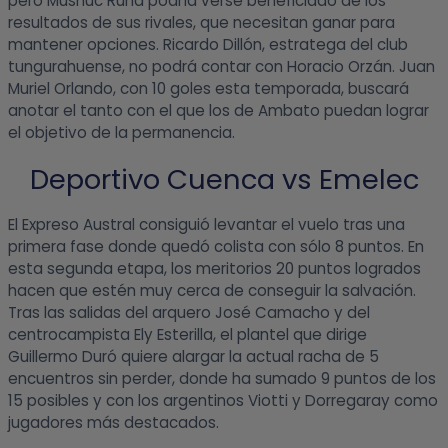
pero Mushuc Runa podría verse beneficiado de los
resultados de sus rivales, que necesitan ganar para
mantener opciones. Ricardo Dillón, estratega del club
tungurahuense, no podrá contar con Horacio Orzán. Juan
Muriel Orlando, con 10 goles esta temporada, buscará
anotar el tanto con el que los de Ambato puedan lograr
el objetivo de la permanencia.
Deportivo Cuenca vs Emelec
El Expreso Austral consiguió levantar el vuelo tras una
primera fase donde quedó colista con sólo 8 puntos. En
esta segunda etapa, los meritorios 20 puntos logrados
hacen que estén muy cerca de conseguir la salvación.
Tras las salidas del arquero José Camacho y del
centrocampista Ely Esterilla, el plantel que dirige
Guillermo Duró quiere alargar la actual racha de 5
encuentros sin perder, donde ha sumado 9 puntos de los
15 posibles y con los argentinos Viotti y Dorregaray como
jugadores más destacados.