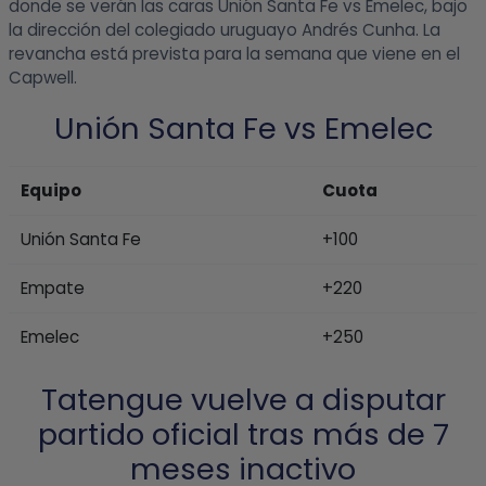
donde se verán las caras Unión Santa Fe vs Emelec, bajo
la dirección del colegiado uruguayo Andrés Cunha. La
revancha está prevista para la semana que viene en el
Capwell.
Unión Santa Fe vs Emelec
Equipo
Cuota
Unión Santa Fe
+100
Empate
+220
Emelec
+250
Tatengue vuelve a disputar
partido oficial tras más de 7
meses inactivo