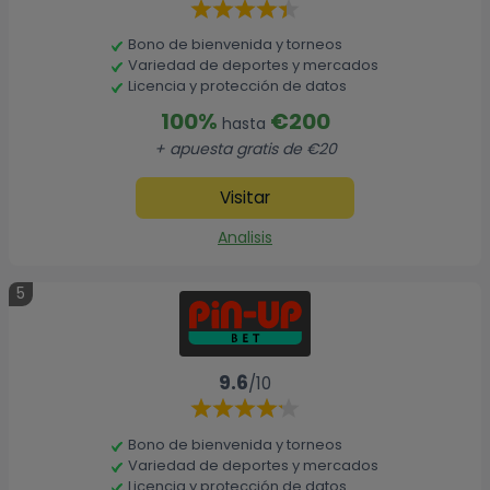
Bono de bienvenida y torneos
Variedad de deportes y mercados
Licencia y protección de datos
100%
€200
hasta
+ apuesta gratis de €20
Visitar
Analisis
5
9.6
/10
Bono de bienvenida y torneos
Variedad de deportes y mercados
Licencia y protección de datos