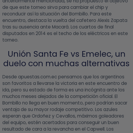
anteriormente mencionada, se ha propuesto el objetivo
de que este torneo sirva para cambiar el chip y
reconducir así la situación del Bombillo. Para este
encuentro, destaca la vuelta del cafetero Alexis Zapata
tras su ausencia ante Macará. Los cuartos de final
disputados en 2014 es el techo de los eléctricos en este
torneo.
Unión Santa Fe vs Emelec, un
duelo con muchas alternativas
Desde apuestas.com.ec pensamos que los argentinos
son favoritos a llevarse la victoria en este encuentro de
ida, pero su estado de forma es una incógnita ante los
muchos meses alejados de la competición oficial. El
Bombillo no llega en buen momento, pero podrían sacar
ventaja de su mayor rodaje competitivo. Los azules
esperan que Ordoñez y Cevallos, máximos goleadores
del equipo, estén acertados para conseguir un buen
resultado de cara a la revancha en el Capwell. Los