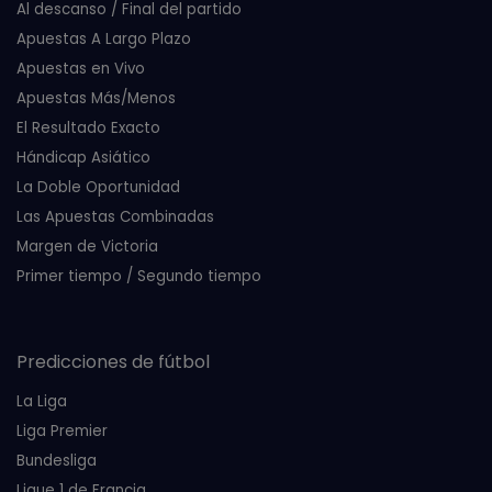
Al descanso / Final del partido
Apuestas A Largo Plazo
Apuestas en Vivo
Apuestas Más/Menos
El Resultado Exacto
Hándicap Asiático
La Doble Oportunidad
Las Apuestas Combinadas
Margen de Victoria
Primer tiempo / Segundo tiempo
Predicciones de fútbol
La Liga
Liga Premier
Bundesliga
Ligue 1 de Francia