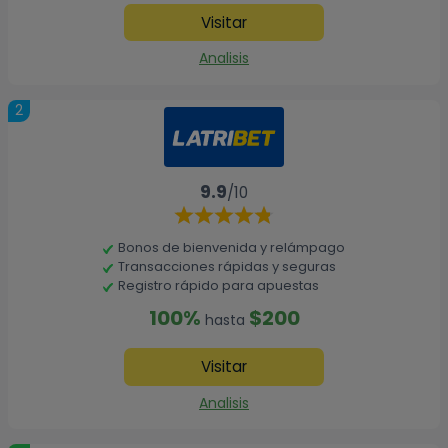
Visitar
Analisis
2
9.9
/10
Bonos de bienvenida y relámpago
Transacciones rápidas y seguras
Registro rápido para apuestas
100%
$200
hasta
Visitar
Analisis