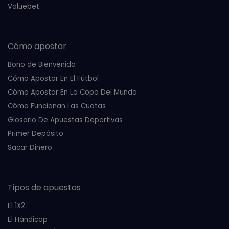
Valuebet
Cómo apostar
Bono de Bienvenida
Cómo Apostar En El Fútbol
Cómo Apostar En La Copa Del Mundo
Cómo Funcionan Las Cuotas
Glosario De Apuestas Deportivas
Primer Depósito
Sacar Dinero
Tipos de apuestas
El 1X2
El Hándicap