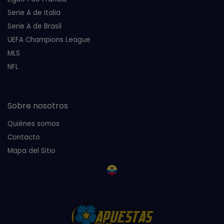
Serie A de Italia
Serie A de Brasil
UEFA Champions League
MLS
NFL
Sobre nosotros
Quiénes somos
Contacto
Mapa del Sitio