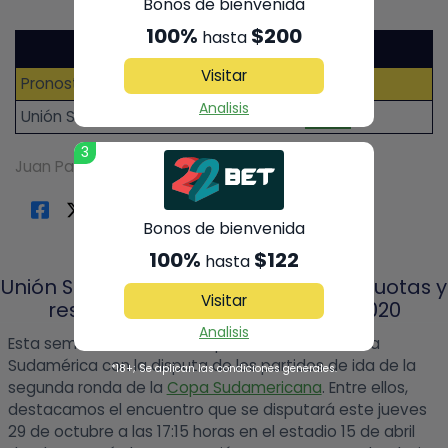
Bonos de bienvenida
100%
$200
hasta
Unión Santa Fe vs Emelec
Visitar
Pronostico
Odd
Analisis
Unión Santa Fe
+100
3
Juan Partal
|
octubre 27, 2020
Bonos de bienvenida
100%
$122
hasta
Unión Santa Fe vs Emelec – Análisis, cuotas y
Visitar
resultados del partido – 29/10/2020
Analisis
Esta semana vuelve la competición continental a
Sudamérica con la disputa de los partidos de ida de la
*18+; Se aplican las condiciones generales.
segunda ronda de la
Copa Sudamericana
. Entre ellos,
destacamos el encuentro que se disputará este jueves
29 de octubre a las 17:15 horas en el estadio 15 de abril