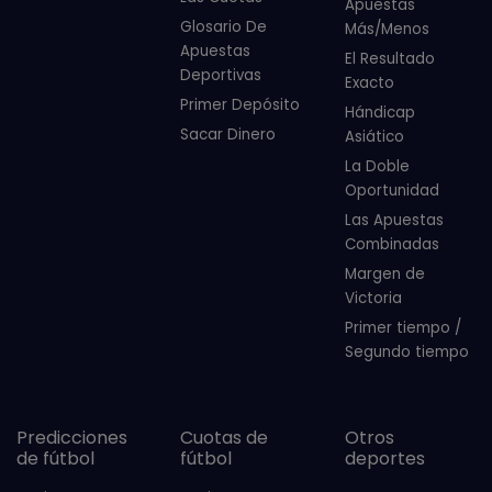
Apuestas
Glosario De
Más/Menos
Apuestas
El Resultado
Deportivas
Exacto
Primer Depósito
Hándicap
Sacar Dinero
Asiático
La Doble
Oportunidad
Las Apuestas
Combinadas
Margen de
Victoria
Primer tiempo /
Segundo tiempo
Predicciones
Cuotas de
Otros
de fútbol
fútbol
deportes