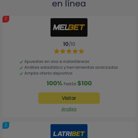
en línea
1
10
/10
Apuestas en vivo e instantáneas
Análisis estadístico y herramientas avanzadas
Amplia oferta deportiva
100%
$100
hasta
Visitar
Analisis
2