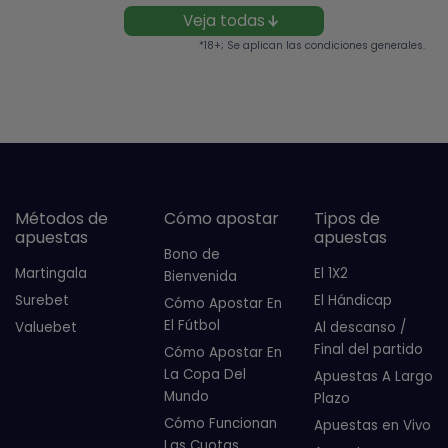
Veja todas
*18+; Se aplican las condiciones generales.
Métodos de
Cómo apostar
Tipos de
apuestas
apuestas
Bono de
Martingala
El 1X2
Bienvenida
Surebet
El Hándicap
Cómo Apostar En
El Fútbol
Valuebet
Al descanso /
Final del partido
Cómo Apostar En
La Copa Del
Apuestas A Largo
Mundo
Plazo
Cómo Funcionan
Apuestas en Vivo
Las Cuotas