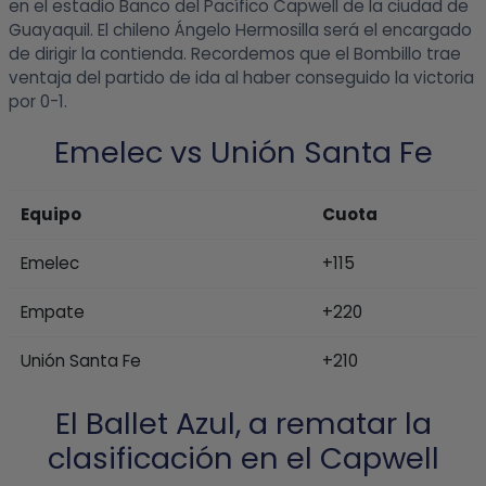
en el estadio Banco del Pacífico Capwell de la ciudad de
Guayaquil. El chileno Ángelo Hermosilla será el encargado
de dirigir la contienda. Recordemos que el Bombillo trae
ventaja del partido de ida al haber conseguido la victoria
por 0-1.
Emelec vs Unión Santa Fe
Equipo
Cuota
Emelec
+115
Empate
+220
Unión Santa Fe
+210
El Ballet Azul, a rematar la
clasificación en el Capwell