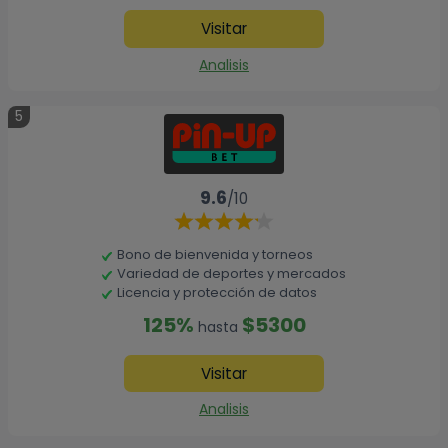
Visitar
Analisis
5
9.6
/10
Bono de bienvenida y torneos
Variedad de deportes y mercados
Licencia y protección de datos
125%
$5300
hasta
Visitar
Analisis