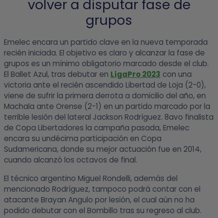
volver a disputar fase de
grupos
Emelec encara un partido clave en la nueva temporada
recién iniciada. El objetivo es claro y alcanzar la fase de
grupos es un mínimo obligatorio marcado desde el club.
El Ballet Azul, tras debutar en
LigaPro 2023
con una
victoria ante el recién ascendido Libertad de Loja (2-0),
viene de sufrir la primera derrota a domicilio del año, en
Machala ante Orense (2-1) en un partido marcado por la
terrible lesión del lateral Jackson Rodríguez. 8avo finalista
de Copa Libertadores la campaña pasada, Emelec
encara su undécima participación en Copa
Sudamericana, donde su mejor actuación fue en 2014,
cuando alcanzó los octavos de final.
El técnico argentino Miguel Rondelli, además del
mencionado Rodríguez, tampoco podrá contar con el
atacante Brayan Angulo por lesión, el cual aún no ha
podido debutar con el Bombillo tras su regreso al club.