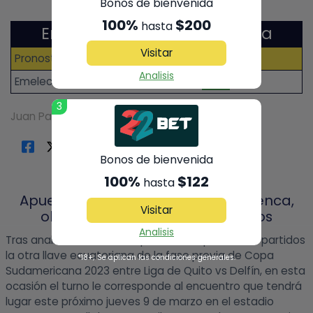
Bonos de bienvenida
100%
$200
hasta
Emelec vs Deportivo Cuenca
Visitar
Pronostico
Odd
Analisis
Emelec
1.42
3
Juan Partal
|
marzo 7, 2023
Bonos de bienvenida
100%
$122
hasta
Apuestas Emelec vs Deportivo Cuenca,
Visitar
objetivo alcanzar fase de grupos
Analisis
Tras analizar en nuestro apartado de previas de partidos
la otra llave ecuatoriana de la fase previa de Copa
*18+; Se aplican las condiciones generales.
Sudamericana 2023 entre Liga de Quito vs Delfín, en esta
ocasión el turno le corresponde al encuentro que tendrá
lugar este próximo jueves 9 de marzo en el estadio