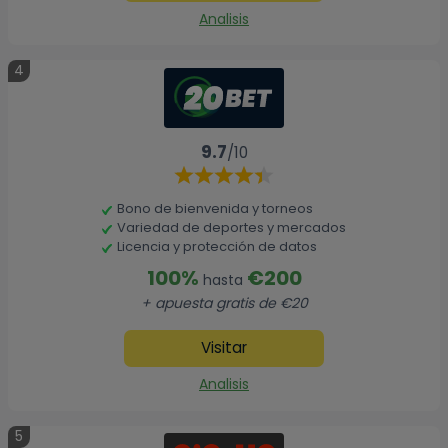
Analisis
4
9.7
/10
Bono de bienvenida y torneos
Variedad de deportes y mercados
Licencia y protección de datos
100%
€200
hasta
+ apuesta gratis de €20
Visitar
Analisis
5