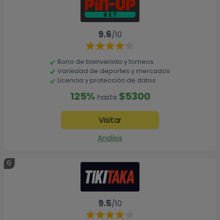
9.6
/10
Bono de bienvenida y torneos
Variedad de deportes y mercados
Licencia y protección de datos
125%
$5300
hasta
Visitar
Analisis
6
9.5
/10