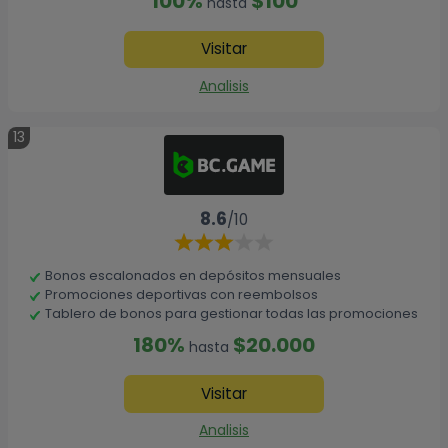
100%
$100
hasta
Visitar
Analisis
13
8.6
/10
Bonos escalonados en depósitos mensuales
Promociones deportivas con reembolsos
Tablero de bonos para gestionar todas las promociones
180%
$20.000
hasta
Visitar
Analisis