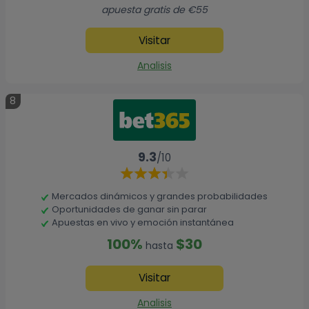
apuesta gratis de €55
Visitar
Analisis
8
9.3
/10
Mercados dinámicos y grandes probabilidades
Oportunidades de ganar sin parar
Apuestas en vivo y emoción instantánea
100%
$30
hasta
Visitar
Analisis