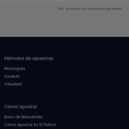
*18+; Se aplican las condiciones generales.
Métodos de apuestas
Martingala
Surebet
Valuebet
Cómo apostar
Bono de Bienvenida
Cómo Apostar En El Fútbol