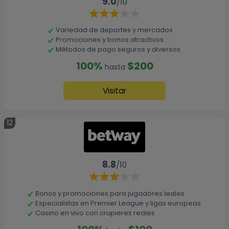
9.0
/10
Variedad de deportes y mercados
Promociones y bonos atractivos
Métodos de pago seguros y diversos
100%
$200
hasta
Visitar
12
8.8
/10
Bonos y promociones para jugadores leales
Especialistas en Premier League y ligas europeas
Casino en vivo con crupieres reales