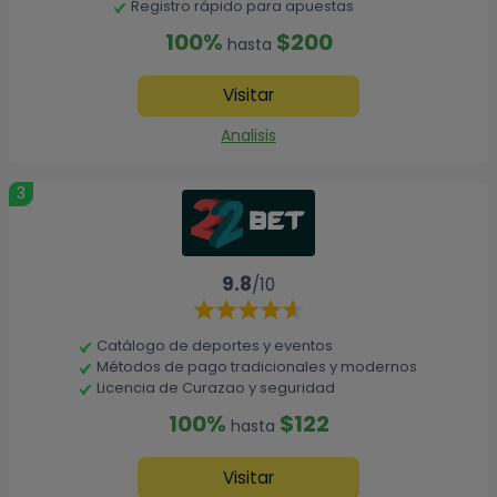
Registro rápido para apuestas
100%
$200
hasta
Visitar
Analisis
3
9.8
/10
Catálogo de deportes y eventos
Métodos de pago tradicionales y modernos
Licencia de Curazao y seguridad
100%
$122
hasta
Visitar