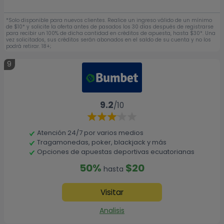
*Solo disponible para nuevos clientes. Realice un ingreso válido de un mínimo
de $10* y solicite la oferta antes de pasados los 30 días después de registrarse
para recibir un 100% de dicha cantidad en créditos de apuesta, hasta $30*. Una
vez solicitados, sus créditos serán abonados en el saldo de su cuenta y no los
podrá retirar. 18+;
9
9.2
/10
Atención 24/7 por varios medios
Tragamonedas, poker, blackjack y más
Opciones de apuestas deportivas ecuatorianas
50%
$20
hasta
Visitar
Analisis