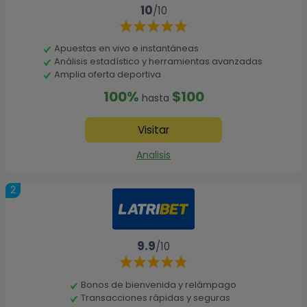
10
/10
Apuestas en vivo e instantáneas
Análisis estadístico y herramientas avanzadas
Amplia oferta deportiva
100%
$100
hasta
Visitar
Analisis
2
9.9
/10
Bonos de bienvenida y relámpago
Transacciones rápidas y seguras