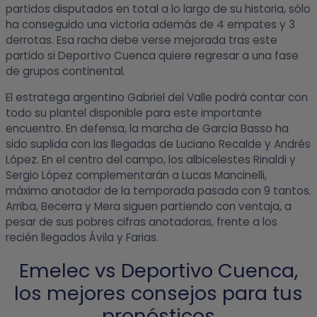
partidos disputados en total a lo largo de su historia, sólo
ha conseguido una victoria además de 4 empates y 3
derrotas. Esa racha debe verse mejorada tras este
partido si Deportivo Cuenca quiere regresar a una fase
de grupos continental.
El estratega argentino Gabriel del Valle podrá contar con
todo su plantel disponible para este importante
encuentro. En defensa, la marcha de García Basso ha
sido suplida con las llegadas de Luciano Recalde y Andrés
López. En el centro del campo, los albicelestes Rinaldi y
Sergio López complementarán a Lucas Mancinelli,
máximo anotador de la temporada pasada con 9 tantos.
Arriba, Becerra y Mera siguen partiendo con ventaja, a
pesar de sus pobres cifras anotadoras, frente a los
recién llegados Ávila y Farias.
Emelec vs Deportivo Cuenca,
los mejores consejos para tus
pronósticos