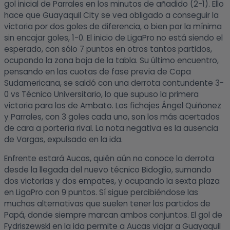
gol inicial de Parrales en los minutos de añadido (2-1). Ello
hace que Guayaquil City se vea obligado a conseguir la
victoria por dos goles de diferencia, o bien por la mínima
sin encajar goles, 1-0. El inicio de LigaPro no está siendo el
esperado, con sólo 7 puntos en otros tantos partidos,
ocupando la zona baja de la tabla. Su último encuentro,
pensando en las cuotas de fase previa de Copa
Sudamericana, se saldó con una derrota contundente 3-
0 vs Técnico Universitario, lo que supuso la primera
victoria para los de Ambato. Los fichajes Ángel Quiñonez
y Parrales, con 3 goles cada uno, son los más acertados
de cara a portería rival. La nota negativa es la ausencia
de Vargas, expulsado en la ida.
Enfrente estará Aucas, quién aún no conoce la derrota
desde la llegada del nuevo técnico Bidoglio, sumando
dos victorias y dos empates, y ocupando la sexta plaza
en LigaPro con 9 puntos. Sí sigue percibiéndose las
muchas alternativas que suelen tener los partidos de
Papá, donde siempre marcan ambos conjuntos. El gol de
Fydriszewski en la ida permite a Aucas viajar a Guayaquil