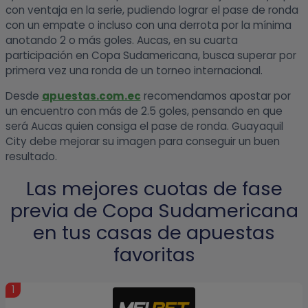
con ventaja en la serie, pudiendo lograr el pase de ronda
con un empate o incluso con una derrota por la mínima
anotando 2 o más goles. Aucas, en su cuarta
participación en Copa Sudamericana, busca superar por
primera vez una ronda de un torneo internacional.
Desde
apuestas.com.ec
recomendamos apostar por
un encuentro con más de 2.5 goles, pensando en que
será Aucas quien consiga el pase de ronda. Guayaquil
City debe mejorar su imagen para conseguir un buen
resultado.
Las mejores cuotas de fase
previa de Copa Sudamericana
en tus casas de apuestas
favoritas
1