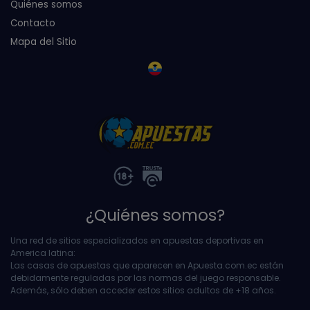
Quiénes somos
Contacto
Mapa del Sitio
¿Quiénes somos?
Una red de sitios especializados en apuestas deportivas en
America latina:
Las casas de apuestas que aparecen en Apuesta.com.ec están
debidamente reguladas por las normas del juego responsable.
Además, sólo deben acceder estos sitios adultos de +18 años.