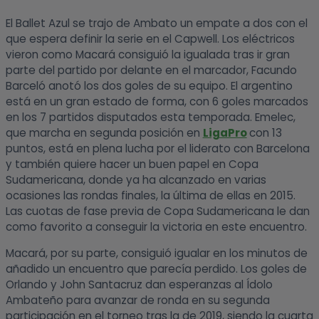
El Ballet Azul se trajo de Ambato un empate a dos con el
que espera definir la serie en el Capwell. Los eléctricos
vieron como Macará consiguió la igualada tras ir gran
parte del partido por delante en el marcador, Facundo
Barceló anotó los dos goles de su equipo. El argentino
está en un gran estado de forma, con 6 goles marcados
en los 7 partidos disputados esta temporada. Emelec,
que marcha en segunda posición en
LigaPro
con 13
puntos, está en plena lucha por el liderato con Barcelona
y también quiere hacer un buen papel en Copa
Sudamericana, donde ya ha alcanzado en varias
ocasiones las rondas finales, la última de ellas en 2015.
Las cuotas de fase previa de Copa Sudamericana le dan
como favorito a conseguir la victoria en este encuentro.
Macará, por su parte, consiguió igualar en los minutos de
añadido un encuentro que parecía perdido. Los goles de
Orlando y John Santacruz dan esperanzas al Ídolo
Ambateño para avanzar de ronda en su segunda
participación en el torneo tras la de 2019, siendo la cuarta