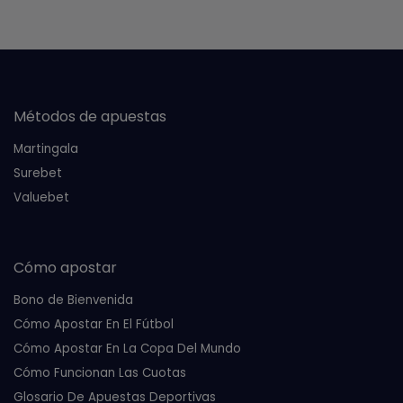
Métodos de apuestas
Martingala
Surebet
Valuebet
Cómo apostar
Bono de Bienvenida
Cómo Apostar En El Fútbol
Cómo Apostar En La Copa Del Mundo
Cómo Funcionan Las Cuotas
Glosario De Apuestas Deportivas