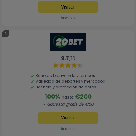
Visitar
Analisis
4
9.7
/10
Bono de bienvenida y torneos
Variedad de deportes y mercados
Licencia y protección de datos
100%
€200
hasta
+ apuesta gratis de €20
Visitar
Analisis