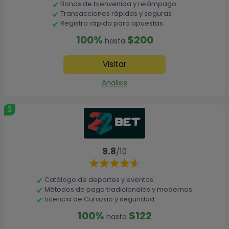
Bonos de bienvenida y relámpago
Transacciones rápidas y seguras
Registro rápido para apuestas
100%
$200
hasta
Visitar
Analisis
3
9.8
/10
Catálogo de deportes y eventos
Métodos de pago tradicionales y modernos
Licencia de Curazao y seguridad
100%
$122
hasta