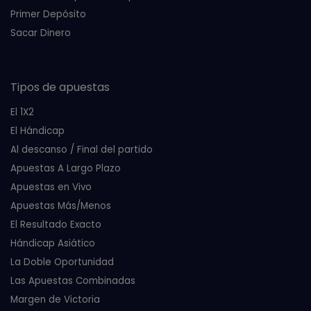
Primer Depósito
Sacar Dinero
Tipos de apuestas
El 1X2
El Hándicap
Al descanso / Final del partido
Apuestas A Largo Plazo
Apuestas en Vivo
Apuestas Más/Menos
El Resultado Exacto
Hándicap Asiático
La Doble Oportunidad
Las Apuestas Combinadas
Margen de Victoria