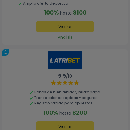
Amplia oferta deportiva
100%
$100
hasta
Visitar
Analisis
2
9.9
/10
Bonos de bienvenida y relámpago
Transacciones rápidas y seguras
Registro rápido para apuestas
100%
$200
hasta
Visitar