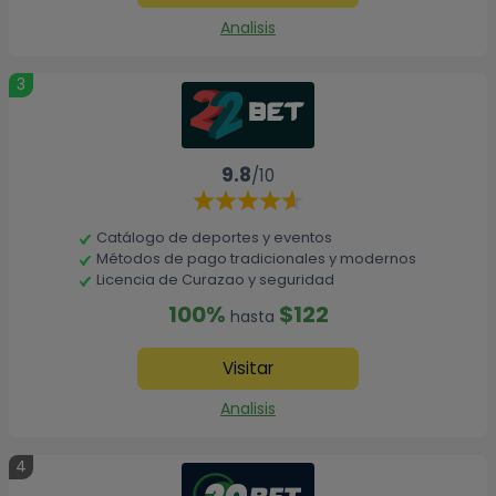
Analisis
3
9.8
/10
Catálogo de deportes y eventos
Métodos de pago tradicionales y modernos
Licencia de Curazao y seguridad
100%
$122
hasta
Visitar
Analisis
4