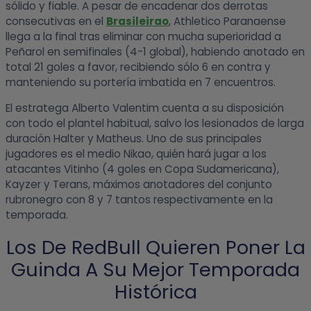
sólido y fiable. A pesar de encadenar dos derrotas
consecutivas en el
Brasileirao
, Athletico Paranaense
llega a la final tras eliminar con mucha superioridad a
Peñarol en semifinales (4-1 global), habiendo anotado en
total 21 goles a favor, recibiendo sólo 6 en contra y
manteniendo su portería imbatida en 7 encuentros.
El estratega Alberto Valentim cuenta a su disposición
con todo el plantel habitual, salvo los lesionados de larga
duración Halter y Matheus. Uno de sus principales
jugadores es el medio Nikao, quién hará jugar a los
atacantes Vitinho (4 goles en Copa Sudamericana),
Kayzer y Terans, máximos anotadores del conjunto
rubronegro con 8 y 7 tantos respectivamente en la
temporada.
Los De RedBull Quieren Poner La
Guinda A Su Mejor Temporada
Histórica