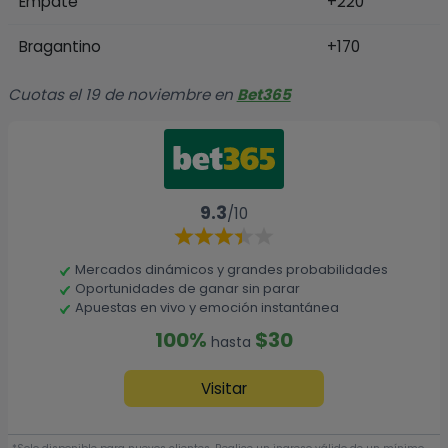
Empate
+220
Bragantino
+170
Cuotas el 19 de noviembre en
Bet365
9.3
/10
Mercados dinámicos y grandes probabilidades
Oportunidades de ganar sin parar
Apuestas en vivo y emoción instantánea
100%
$30
hasta
Visitar