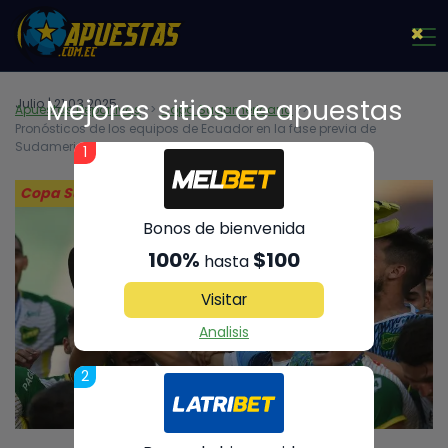
×
Mejores sitios de apuestas
Julio | 21.03.2025
Apuestas Deportivas
Copa Sudamericana
Pronósticos de los equipos de Ecuador en la fase previa de
Sudamericana
1
Copa Sudamericana
Bonos de bienvenida
100%
$100
hasta
Visitar
Analisis
2