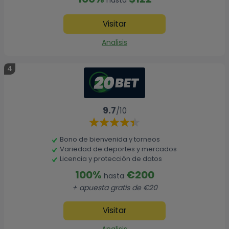
Visitar
Analisis
4
9.7
/10
Bono de bienvenida y torneos
Variedad de deportes y mercados
Licencia y protección de datos
100%
€200
hasta
+ apuesta gratis de €20
Visitar