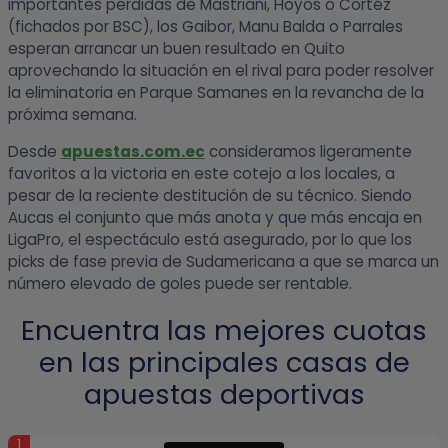
importantes pérdidas de Mastriani, Hoyos o Cortéz
(fichados por BSC), los Gaibor, Manu Balda o Parrales
esperan arrancar un buen resultado en Quito
aprovechando la situación en el rival para poder resolver
la eliminatoria en Parque Samanes en la revancha de la
próxima semana.
Desde
apuestas.com.ec
consideramos ligeramente
favoritos a la victoria en este cotejo a los locales, a
pesar de la reciente destitución de su técnico. Siendo
Aucas el conjunto que más anota y que más encaja en
LigaPro, el espectáculo está asegurado, por lo que los
picks de fase previa de Sudamericana a que se marca un
número elevado de goles puede ser rentable.
Encuentra las mejores cuotas
en las principales casas de
apuestas deportivas
1