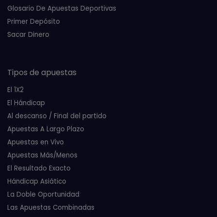
Glosario De Apuestas Deportivas
Primer Depósito
Sacar Dinero
Tipos de apuestas
El 1X2
El Hándicap
Al descanso / Final del partido
Apuestas A Largo Plazo
Apuestas en Vivo
Apuestas Más/Menos
El Resultado Exacto
Hándicap Asiático
La Doble Oportunidad
Las Apuestas Combinadas