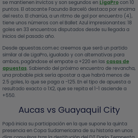
se mantienen invictos y son segundos en
LigaPro
con 10
puntos. El atacante Facundo Barceló destaca por encima
del resto. El charrúa, a un ritmo de gol por encuentro (4),
tiene unos números con el Ballet Azul impresionantes: 18
goles en 33 encuentros disputados desde su llegada a
inicios del pasado año.
Desde apuestas.com.ec creemos que será un partido
similar al de LigaPro, igualado y con alternativas para
ambos, pagándose el empate a +220 en las
casas de
apuestas
. Sabiendo del próximo encuentro de revancha,
una probable pick sería apostar a que habrá menos de
2.5 goles, lo que se paga a -125. En el tipo de apuesta a
resultado exacto o 1X2, que se repita el 1-1 asciende a
+550.
Aucas vs Guayaquil City
Papá inicia su participación en la que supone la quinta
presencia en Copa Sudamericana de su historia en unos
días convulsos tras la destitución del DT Darío Tempesta.