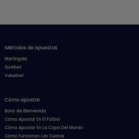
Métodos de apuestas
Martingala
Surebet
Valuebet
Cómo apostar
Bono de Bienvenida
Cómo Apostar En El Fútbol
Cómo Apostar En La Copa Del Mundo
Cómo Funcionan Las Cuotas