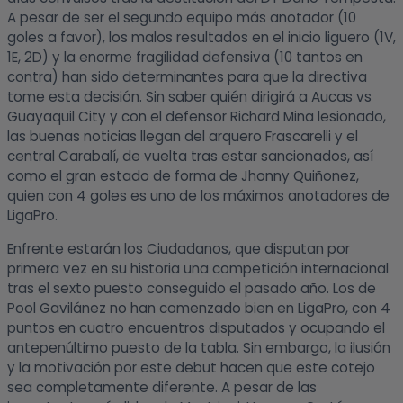
A pesar de ser el segundo equipo más anotador (10
goles a favor), los malos resultados en el inicio liguero (1V,
1E, 2D) y la enorme fragilidad defensiva (10 tantos en
contra) han sido determinantes para que la directiva
tome esta decisión. Sin saber quién dirigirá a Aucas vs
Guayaquil City y con el defensor Richard Mina lesionado,
las buenas noticias llegan del arquero Frascarelli y el
central Carabalí, de vuelta tras estar sancionados, así
como el gran estado de forma de Jhonny Quiñonez,
quien con 4 goles es uno de los máximos anotadores de
LigaPro.
Enfrente estarán los Ciudadanos, que disputan por
primera vez en su historia una competición internacional
tras el sexto puesto conseguido el pasado año. Los de
Pool Gavilánez no han comenzado bien en LigaPro, con 4
puntos en cuatro encuentros disputados y ocupando el
antepenúltimo puesto de la tabla. Sin embargo, la ilusión
y la motivación por este debut hacen que este cotejo
sea completamente diferente. A pesar de las