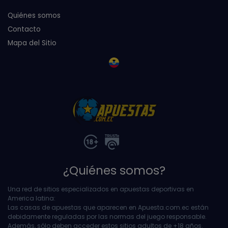
Quiénes somos
Contacto
Mapa del Sitio
¿Quiénes somos?
Una red de sitios especializados en apuestas deportivas en
America latina:
Las casas de apuestas que aparecen en Apuesta.com.ec están
debidamente reguladas por las normas del juego responsable.
Además, sólo deben acceder estos sitios adultos de +18 años.