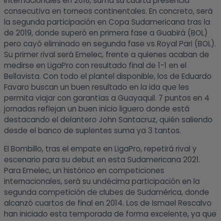
internacionales en 2018, suma su cuarta presencia
consecutiva en torneos continentales. En concreto, será
la segunda participación en Copa Sudamericana tras la
de 2019, donde superó en primera fase a Guabirá (BOL)
pero cayó eliminado en segunda fase vs Royal Pari (BOL).
Su primer rival será Emelec, frente a quienes acaban de
medirse en LigaPro con resultado final de 1-1 en el
Bellavista. Con todo el plantel disponible, los de Eduardo
Favaro buscan un buen resultado en la ida que les
permita viajar con garantías a Guayaquil. 7 puntos en 4
jornadas reflejan un buen inicio liguero donde está
destacando el delantero John Santacruz, quién saliendo
desde el banco de suplentes suma ya 3 tantos.
El Bombillo, tras el empate en LigaPro, repetirá rival y
escenario para su debut en esta Sudamericana 2021.
Para Emelec, un histórico en competiciones
internacionales, será su undécima participación en la
segunda competición de clubes de Sudamérica, donde
alcanzó cuartos de final en 2014. Los de Ismael Rescalvo
han iniciado esta temporada de forma excelente, ya que