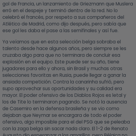
gol de Francia, un lanzamiento de Griezmann que Muslera
erró en el despeje y terminó dentro de la red. No lo
celebró el francés, por respeto a sus compañeros del
Atlético de Madrid, como dijo después, pero sabía que
ese gol les daba el pase a las semifinales y así fue.
Ya veíamos que en esta selección belga sobraba el
talento desde hace algunos años, pero siempre se les
cruzaba algo para que no terminara de concluir esa
explosión en el equipo. Este puede ser su año, tiene
jugadores para ello y ahora, sin Brasil y muchas otras
selecciones favoritas en Rusia, puede llegar a ganar la
ansiada competición. Contra la canarinha sufrió, pero
supo aprovechar sus oportunidades y su calidad era
mayor. El poder ofensivo de los Diablos Rojos es letal y
los de Tite lo terminaron pagando. Se notó la ausencia
de Casemiro en la defensa brasileña y se vio como
dejaban que Neymar se encargara de todo el poder
ofensivo, algo imposible para el del PSG que se peleaba
con la zaga belga sin sacar nada claro. El 1-2 de Renato
Augusto dio esperanzar a los amarillos, pero Bélgica no