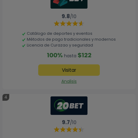
9.8
/10
Catálogo de deportes y eventos
Métodos de pago tradicionales y modernos
Licencia de Curazao y seguridad
100%
$122
hasta
Visitar
Analisis
4
9.7
/10