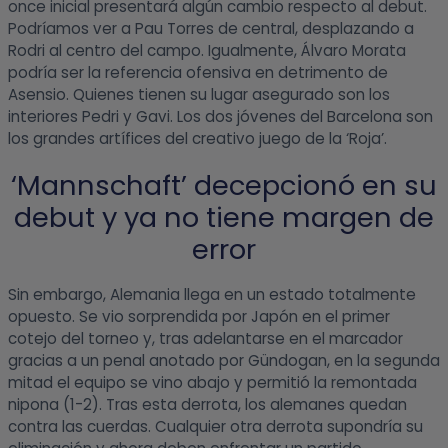
once inicial presentará algún cambio respecto al debut.
Podríamos ver a Pau Torres de central, desplazando a
Rodri al centro del campo. Igualmente, Álvaro Morata
podría ser la referencia ofensiva en detrimento de
Asensio. Quienes tienen su lugar asegurado son los
interiores Pedri y Gavi. Los dos jóvenes del Barcelona son
los grandes artífices del creativo juego de la ‘Roja’.
‘Mannschaft’ decepcionó en su
debut y ya no tiene margen de
error
Sin embargo, Alemania llega en un estado totalmente
opuesto. Se vio sorprendida por Japón en el primer
cotejo del torneo y, tras adelantarse en el marcador
gracias a un penal anotado por Gündogan, en la segunda
mitad el equipo se vino abajo y permitió la remontada
nipona (1-2). Tras esta derrota, los alemanes quedan
contra las cuerdas. Cualquier otra derrota supondría su