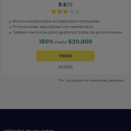
8.6
/10
Bonos escalonados en depósitos mensuales
Promociones deportivas con reembolsos
Tablero de bonos para gestionar todas las promociones
180%
$20.000
hasta
Visitar
Analisis
*18+; Se aplican las condiciones generales.