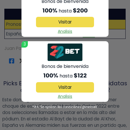
Bonos de bienvenida
100%
$200
hasta
España vs Alemania
Visitar
Pronostico
Odd
Analisis
España
2.32
3
Juan Partal
|
noviembre 25, 2022
Bonos de bienvenida
100%
$122
hasta
Picks España vs Alemania: Dos candidatas
Visitar
cara a cara en el Mundial 2022
Analisis
Este domingo 27 de noviembre asistiremos al primer
choque de esta Copa del Mundo de Qatar 2022 entre
*18+; Se aplican las condiciones generales.
dos selecciones llamadas a estar en lo más alto del
pódium. En el estadio Al Bayt de la ciudad de Al Khor,
España vs Alemania miden sus fuerzas en un partido que,