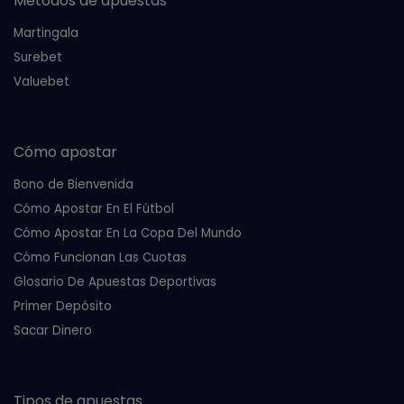
Métodos de apuestas
Martingala
Surebet
Valuebet
Cómo apostar
Bono de Bienvenida
Cómo Apostar En El Fútbol
Cómo Apostar En La Copa Del Mundo
Cómo Funcionan Las Cuotas
Glosario De Apuestas Deportivas
Primer Depósito
Sacar Dinero
Tipos de apuestas