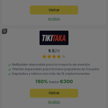
Visitar
Analisis
6
9.5
/10
BetBuilder disponible para la mayoría de eventos
Ofertas especiales para torneos populares en Ecuador
Depósitos y retiros con más de 15 criptomonedas
150%
€300
hasta
Visitar
Analisis