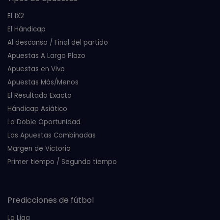
El 1X2
El Hándicap
Al descanso / Final del partido
Apuestas A Largo Plazo
Apuestas en Vivo
Apuestas Más/Menos
El Resultado Exacto
Hándicap Asiático
La Doble Oportunidad
Las Apuestas Combinadas
Margen de Victoria
Primer tiempo / Segundo tiempo
Predicciones de fútbol
La Liga