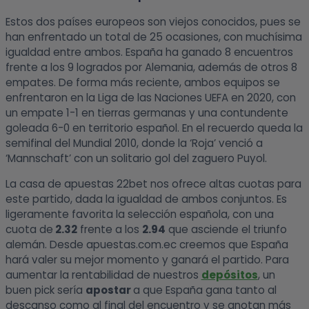
Estos dos países europeos son viejos conocidos, pues se
han enfrentado un total de 25 ocasiones, con muchísima
igualdad entre ambos. España ha ganado 8 encuentros
frente a los 9 logrados por Alemania, además de otros 8
empates. De forma más reciente, ambos equipos se
enfrentaron en la Liga de las Naciones UEFA en 2020, con
un empate 1-1 en tierras germanas y una contundente
goleada 6-0 en territorio español. En el recuerdo queda la
semifinal del Mundial 2010, donde la ‘Roja’ venció a
‘Mannschaft’ con un solitario gol del zaguero Puyol.
La casa de apuestas 22bet nos ofrece altas cuotas para
este partido, dada la igualdad de ambos conjuntos. Es
ligeramente favorita la selección española, con una
cuota de
2.32
frente a los
2.94
que asciende el triunfo
alemán. Desde apuestas.com.ec creemos que España
hará valer su mejor momento y ganará el partido. Para
aumentar la rentabilidad de nuestros
depósitos
, un
buen pick sería
apostar
a que España gana tanto al
descanso como al final del encuentro y se anotan más