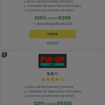
Bono de bienvenida y torneos
Variedad de deportes y mercados
Licencia y protección de datos
100%
€200
hasta
+ apuesta gratis de €20
Visitar
Analisis
5
9.6
/10
Bono de bienvenida y torneos
Variedad de deportes y mercados
Licencia y protección de datos
125%
$5300
hasta