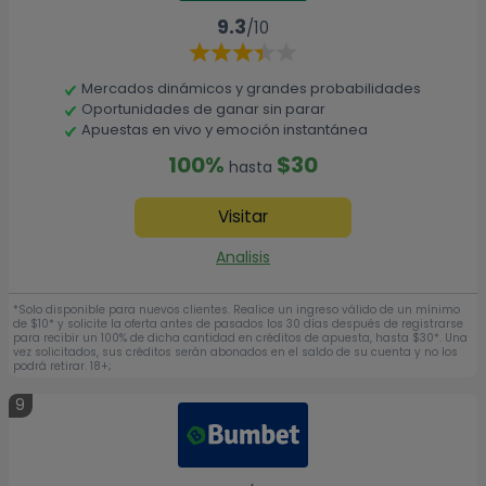
9.3
/10
Mercados dinámicos y grandes probabilidades
Oportunidades de ganar sin parar
Apuestas en vivo y emoción instantánea
100%
$30
hasta
Visitar
Analisis
*Solo disponible para nuevos clientes. Realice un ingreso válido de un mínimo
de $10* y solicite la oferta antes de pasados los 30 días después de registrarse
para recibir un 100% de dicha cantidad en créditos de apuesta, hasta $30*. Una
vez solicitados, sus créditos serán abonados en el saldo de su cuenta y no los
podrá retirar. 18+;
9