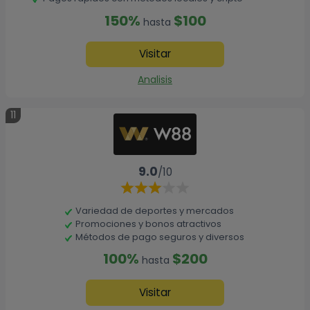
150%
$100
hasta
Visitar
Analisis
11
9.0
/10
Variedad de deportes y mercados
Promociones y bonos atractivos
Métodos de pago seguros y diversos
100%
$200
hasta
Visitar