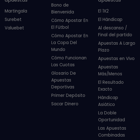
Bono de
Martingala
El 1X2
Bienvenida
Surebet
El Hándicap
Cómo Apostar En
El Fútbol
Valuebet
Al descanso /
Final del partido
Cómo Apostar En
La Copa Del
Apuestas A Largo
Mundo
Plazo
Cómo Funcionan
Apuestas en Vivo
Las Cuotas
Apuestas
Glosario De
Más/Menos
Apuestas
El Resultado
Deportivas
Exacto
Primer Depósito
Hándicap
Sacar Dinero
Asiático
La Doble
Oportunidad
Las Apuestas
Combinadas