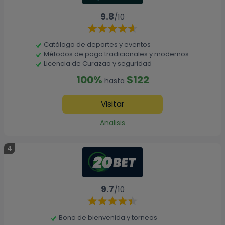
9.8
/10
Catálogo de deportes y eventos
Métodos de pago tradicionales y modernos
Licencia de Curazao y seguridad
100%
$122
hasta
Visitar
Analisis
4
9.7
/10
Bono de bienvenida y torneos