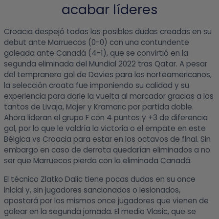
acabar líderes
Croacia despejó todas las posibles dudas creadas en su
debut ante Marruecos (0-0) con una contundente
goleada ante Canadá (4-1), que se convirtió en la
segunda eliminada del Mundial 2022 tras Qatar. A pesar
del tempranero gol de Davies para los norteamericanos,
la selección croata fue imponiendo su calidad y su
experiencia para darle la vuelta al marcador gracias a los
tantos de Livaja, Majer y Kramaric por partida doble.
Ahora lideran el grupo F con 4 puntos y +3 de diferencia
gol, por lo que le valdría la victoria o el empate en este
Bélgica vs Croacia para estar en los octavos de final. Sin
embargo en caso de derrota quedarían eliminados a no
ser que Marruecos pierda con la eliminada Canadá.
El técnico Zlatko Dalic tiene pocas dudas en su once
inicial y, sin jugadores sancionados o lesionados,
apostará por los mismos once jugadores que vienen de
golear en la segunda jornada. El medio Vlasic, que se