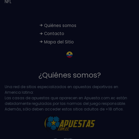
NFL
Quiénes somos
Contacto
Mapa del Sitio
¿Quiénes somos?
Una red de sitios especializados en apuestas deportivas en
America latina:
Las casas de apuestas que aparecen en Apuesta.com.ec están
debidamente reguladas por las normas del juego responsable.
Además, sólo deben acceder estos sitios adultos de +18 años.