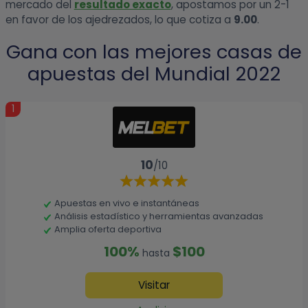
mercado del
resultado exacto
, apostamos por un 2-1
en favor de los ajedrezados, lo que cotiza a
9.00
.
Gana con las mejores casas de
apuestas del Mundial 2022
1
10
/10
Apuestas en vivo e instantáneas
Análisis estadístico y herramientas avanzadas
Amplia oferta deportiva
100%
$100
hasta
Visitar