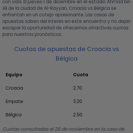
con vida. El jueves 1 de diciembre en el estadio Ahmad bin
Ali de la ciudad de Al-Rayyan, Croacia vs Bélgica se
enfrentan en un cotejo apasionante. Las casas de
apuestas saben del interés en este encuentro y no dejan
escapar la oportunidad de ofrecernos atractivas cuotas
para nuestros pronósticos.
Cuotas de apuestas de Croacia vs
Bélgica
Equipo
Cuota
Croacia
2.70
Empate
3.20
Bélgica
2.50
Cuotas consultadas el 28 de noviembre en la casa de