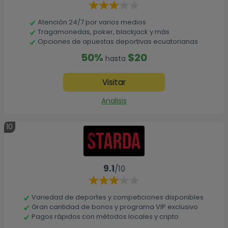
Atención 24/7 por varios medios
Tragamonedas, poker, blackjack y más
Opciones de apuestas deportivas ecuatorianas
50%
$20
hasta
Visitar
Analisis
10
9.1
/10
Variedad de deportes y competiciones disponibles
Gran cantidad de bonos y programa VIP exclusivo
Pagos rápidos con métodos locales y cripto