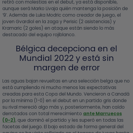
retiró con molestias en el debut, ya está disponible,
aunque será Marko Livaja quién mantenga la posición de
‘9’. Además de Luka Modric como creador de juego, el
joven Gvardiol en la zaga y Perisic (2 asistencias) y
Kramaric (2 goles) en ataque están siendo lo más
destacado del equipo rojiblanco.
Bélgica decepciona en el
Mundial 2022 y está sin
margen de error
Las aguas bajan revueltas en una selección belga que no
está cumpliendo ni mucho menos las expectativas
creadas para esta Copa del Mundo. Vencieron a Canadá
por la mínima (1-0) en el debut en un partido gris donde
su rival mereció algo más y, posteriormente, han caído
derrotados con total merecimiento
ante Marruecos
(0-2)
, que dominó el partido y les superó en todas las
facetas del juego. El bajo estado de forma general del