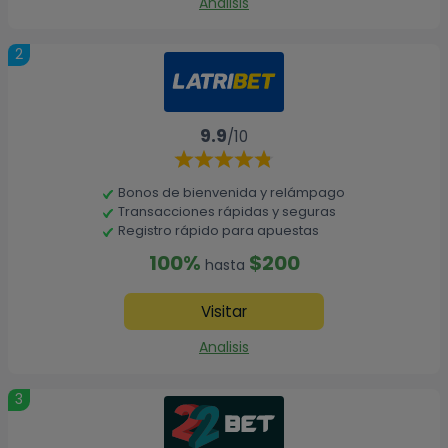
Analisis
2
9.9
/10
Bonos de bienvenida y relámpago
Transacciones rápidas y seguras
Registro rápido para apuestas
100%
$200
hasta
Visitar
Analisis
3