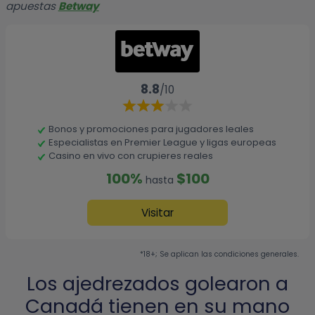
apuestas
Betway
8.8
/10
Bonos y promociones para jugadores leales
Especialistas en Premier League y ligas europeas
Casino en vivo con crupieres reales
100%
$100
hasta
Visitar
*18+; Se aplican las condiciones generales.
Los ajedrezados golearon a
Canadá tienen en su mano